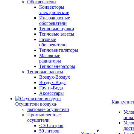
Обогреватели
Конвекторы
электрические
Инфракрасные
обогреватели
Тепловые пушки
Тепловые завесы
Газовые
обогреватели
Тепловентиляторы
Масляные
радиаторы
Теплогенераторы
Тепловые насосы
Воздух-Воздух
Воздух-Вода
Грунт-Вода
Аксессуары
Как купит
Осушители воздуха
Бытовые осушители
Усло
Промышленные
опла
осушители
Усло
< 30 литров
дост
50 литров
Услуги
Гара