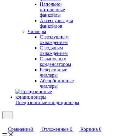
Напольно-
потолочные
фанкойлы
Аксессуары для
фанкойлов
Чиллеры
С воздушным
охлаждением
С водяным
охлаждением
С выносным
конденсатором
Реверсивные
чиллеры
Абсорбционные
чиллеры
Прецизионные кондиционеры
Сравнение
0
Отложенные
0
Корзина
0