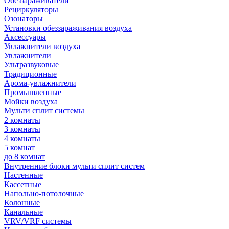
Обеззараживатели
Рециркуляторы
Озонаторы
Установки обеззараживания воздуха
Аксессуары
Увлажнители воздуха
Увлажнители
Ультразвуковые
Традиционные
Арома-увлажнители
Промышленные
Мойки воздуха
Мульти сплит системы
2 комнаты
3 комнаты
4 комнаты
5 комнат
до 8 комнат
Внутренние блоки мульти сплит систем
Настенные
Кассетные
Напольно-потолочные
Колонные
Канальные
VRV/VRF системы