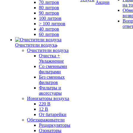
70 литров
Акции
на т
80 литров
Обме
90 литров
возв
100 литров
Вопр
> 100 литров
отве
40 литров
60 литров
Очистители воздуха
Очистители воздуха
Очистка +
Увлажнение
Cо сменными
фильтрами
Без сменных
фильтров
Фильтры и
аксессуары
Ионизаторы воздуха
220 В
12 В
От батарейки
Обеззараживатели
Рециркуляторы
Озонаторы