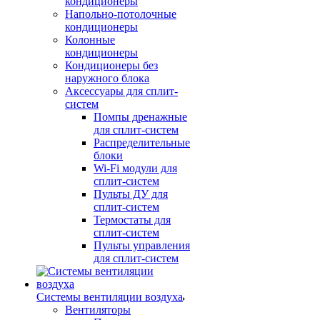
кондиционеры
Напольно-потолочные
кондиционеры
Колонные
кондиционеры
Кондиционеры без
наружного блока
Аксессуары для сплит-
систем
Помпы дренажные
для сплит-систем
Распределительные
блоки
Wi-Fi модули для
сплит-систем
Пульты ДУ для
сплит-систем
Термостаты для
сплит-систем
Пульты управления
для сплит-систем
Системы вентиляции воздуха
Вентиляторы