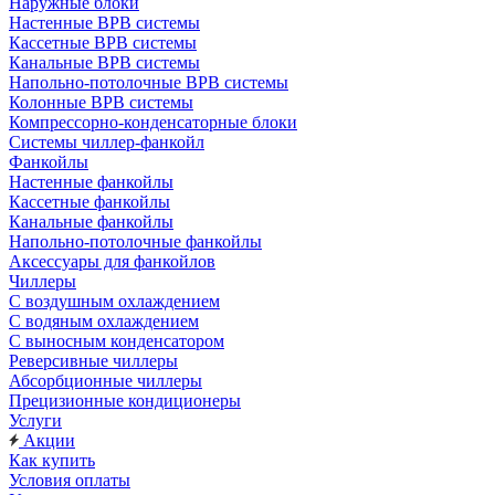
Наружные блоки
Настенные ВРВ системы
Кассетные ВРВ системы
Канальные ВРВ системы
Напольно-потолочные ВРВ системы
Колонные ВРВ системы
Компрессорно-конденсаторные блоки
Системы чиллер-фанкойл
Фанкойлы
Настенные фанкойлы
Кассетные фанкойлы
Канальные фанкойлы
Напольно-потолочные фанкойлы
Аксессуары для фанкойлов
Чиллеры
С воздушным охлаждением
С водяным охлаждением
С выносным конденсатором
Реверсивные чиллеры
Абсорбционные чиллеры
Прецизионные кондиционеры
Услуги
Акции
Как купить
Условия оплаты