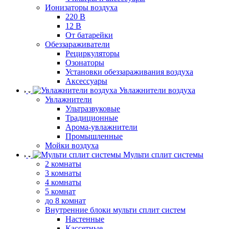
Ионизаторы воздуха
220 В
12 В
От батарейки
Обеззараживатели
Рециркуляторы
Озонаторы
Установки обеззараживания воздуха
Аксессуары
Увлажнители воздуха
Увлажнители
Ультразвуковые
Традиционные
Арома-увлажнители
Промышленные
Мойки воздуха
Мульти сплит системы
2 комнаты
3 комнаты
4 комнаты
5 комнат
до 8 комнат
Внутренние блоки мульти сплит систем
Настенные
Кассетные