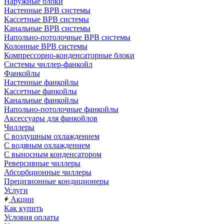
Наружные блоки
Настенные ВРВ системы
Кассетные ВРВ системы
Канальные ВРВ системы
Напольно-потолочные ВРВ системы
Колонные ВРВ системы
Компрессорно-конденсаторные блоки
Системы чиллер-фанкойл
Фанкойлы
Настенные фанкойлы
Кассетные фанкойлы
Канальные фанкойлы
Напольно-потолочные фанкойлы
Аксессуары для фанкойлов
Чиллеры
С воздушным охлаждением
С водяным охлаждением
С выносным конденсатором
Реверсивные чиллеры
Абсорбционные чиллеры
Прецизионные кондиционеры
Услуги
Акции
Как купить
Условия оплаты