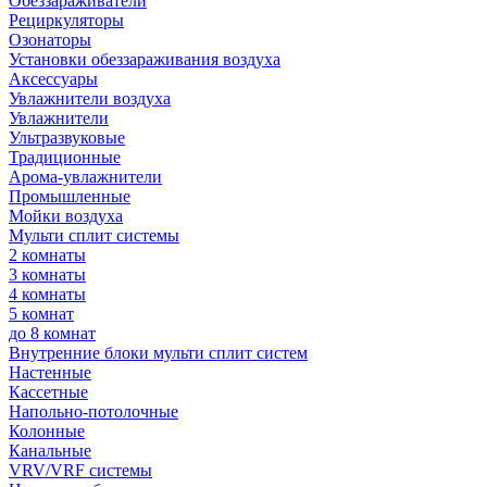
Обеззараживатели
Рециркуляторы
Озонаторы
Установки обеззараживания воздуха
Аксессуары
Увлажнители воздуха
Увлажнители
Ультразвуковые
Традиционные
Арома-увлажнители
Промышленные
Мойки воздуха
Мульти сплит системы
2 комнаты
3 комнаты
4 комнаты
5 комнат
до 8 комнат
Внутренние блоки мульти сплит систем
Настенные
Кассетные
Напольно-потолочные
Колонные
Канальные
VRV/VRF системы