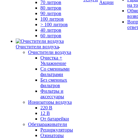
70 литров
Акции
на т
80 литров
Обме
90 литров
возв
100 литров
Вопр
> 100 литров
отве
40 литров
60 литров
Очистители воздуха
Очистители воздуха
Очистка +
Увлажнение
Cо сменными
фильтрами
Без сменных
фильтров
Фильтры и
аксессуары
Ионизаторы воздуха
220 В
12 В
От батарейки
Обеззараживатели
Рециркуляторы
Озонаторы