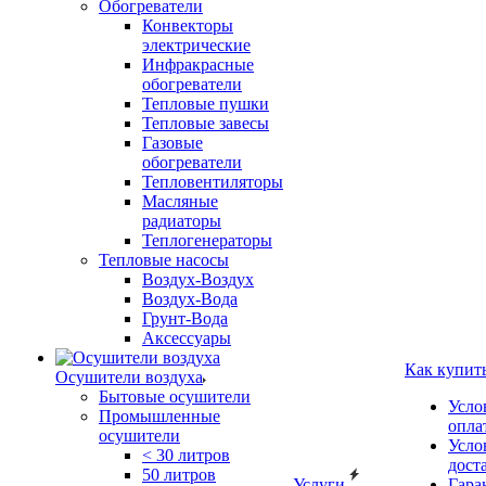
Обогреватели
Конвекторы
электрические
Инфракрасные
обогреватели
Тепловые пушки
Тепловые завесы
Газовые
обогреватели
Тепловентиляторы
Масляные
радиаторы
Теплогенераторы
Тепловые насосы
Воздух-Воздух
Воздух-Вода
Грунт-Вода
Аксессуары
Как купит
Осушители воздуха
Бытовые осушители
Усло
Промышленные
опла
осушители
Усло
< 30 литров
дост
50 литров
Услуги
Гара