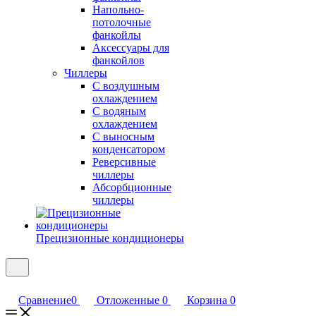
Напольно-
потолочные
фанкойлы
Аксессуары для
фанкойлов
Чиллеры
С воздушным
охлаждением
С водяным
охлаждением
С выносным
конденсатором
Реверсивные
чиллеры
Абсорбционные
чиллеры
Прецизионные кондиционеры
Сравнение
0
Отложенные
0
Корзина
0