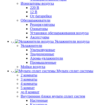
Ионизаторы воздуха
220 В
12 В
От батарейки
Обеззараживатели
Рециркуляторы
Озонаторы
Установки обеззараживания воздуха
Аксессуары
Увлажнители воздуха
Увлажнители
Ультразвуковые
Традиционные
Арома-увлажнители
Промышленные
Мойки воздуха
Мульти сплит системы
2 комнаты
3 комнаты
4 комнаты
5 комнат
до 8 комнат
Внутренние блоки мульти сплит систем
Настенные
Кассетные