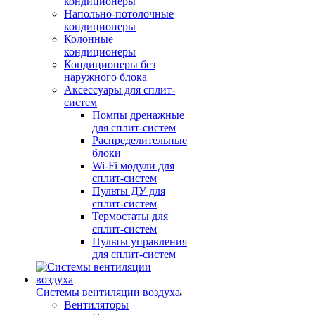
кондиционеры
Напольно-потолочные
кондиционеры
Колонные
кондиционеры
Кондиционеры без
наружного блока
Аксессуары для сплит-
систем
Помпы дренажные
для сплит-систем
Распределительные
блоки
Wi-Fi модули для
сплит-систем
Пульты ДУ для
сплит-систем
Термостаты для
сплит-систем
Пульты управления
для сплит-систем
Системы вентиляции воздуха
Вентиляторы