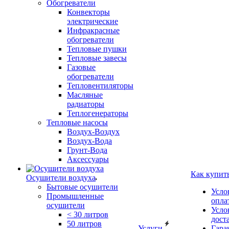
Обогреватели
Конвекторы
электрические
Инфракрасные
обогреватели
Тепловые пушки
Тепловые завесы
Газовые
обогреватели
Тепловентиляторы
Масляные
радиаторы
Теплогенераторы
Тепловые насосы
Воздух-Воздух
Воздух-Вода
Грунт-Вода
Аксессуары
Как купит
Осушители воздуха
Бытовые осушители
Усло
Промышленные
опла
осушители
Усло
< 30 литров
дост
50 литров
Услуги
Гара