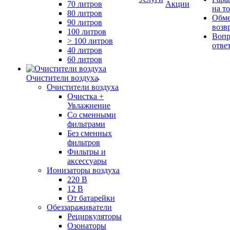
70 литров
Акции
на т
80 литров
Обме
90 литров
возв
100 литров
Вопр
> 100 литров
отве
40 литров
60 литров
Очистители воздуха
Очистители воздуха
Очистка +
Увлажнение
Cо сменными
фильтрами
Без сменных
фильтров
Фильтры и
аксессуары
Ионизаторы воздуха
220 В
12 В
От батарейки
Обеззараживатели
Рециркуляторы
Озонаторы