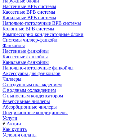
Наружные блоки
Настенные ВРВ системы
Кассетные ВРВ системы
Канальные ВРВ системы
Напольно-потолочные ВРВ системы
Колонные ВРВ системы
Компрессорно-конденсаторные блоки
Системы чиллер-фанкойл
Фанкойлы
Настенные фанкойлы
Кассетные фанкойлы
Канальные фанкойлы
Напольно-потолочные фанкойлы
Аксессуары для фанкойлов
Чиллеры
С воздушным охлаждением
С водяным охлаждением
С выносным конденсатором
Реверсивные чиллеры
Абсорбционные чиллеры
Прецизионные кондиционеры
Услуги
Акции
Как купить
Условия оплаты