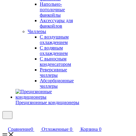
Напольно-
потолочные
фанкойлы
Аксессуары для
фанкойлов
Чиллеры
С воздушным
охлаждением
С водяным
охлаждением
С выносным
конденсатором
Реверсивные
чиллеры
Абсорбционные
чиллеры
Прецизионные кондиционеры
Сравнение
0
Отложенные
0
Корзина
0