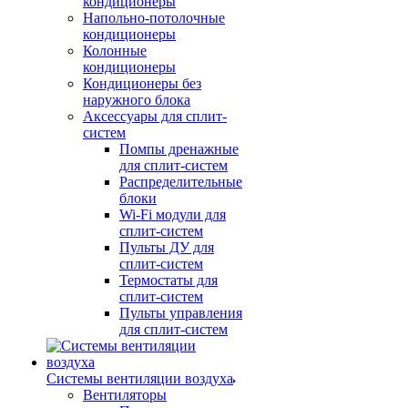
кондиционеры
Напольно-потолочные
кондиционеры
Колонные
кондиционеры
Кондиционеры без
наружного блока
Аксессуары для сплит-
систем
Помпы дренажные
для сплит-систем
Распределительные
блоки
Wi-Fi модули для
сплит-систем
Пульты ДУ для
сплит-систем
Термостаты для
сплит-систем
Пульты управления
для сплит-систем
Системы вентиляции воздуха
Вентиляторы