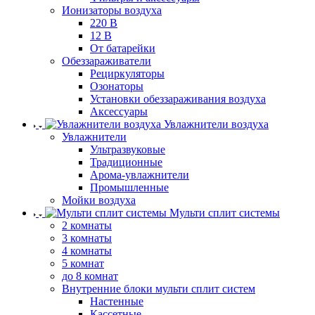
Ионизаторы воздуха
220 В
12 В
От батарейки
Обеззараживатели
Рециркуляторы
Озонаторы
Установки обеззараживания воздуха
Аксессуары
Увлажнители воздуха
Увлажнители
Ультразвуковые
Традиционные
Арома-увлажнители
Промышленные
Мойки воздуха
Мульти сплит системы
2 комнаты
3 комнаты
4 комнаты
5 комнат
до 8 комнат
Внутренние блоки мульти сплит систем
Настенные
Кассетные