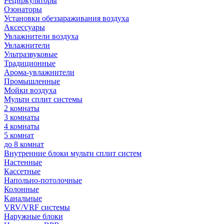
Рециркуляторы
Озонаторы
Установки обеззараживания воздуха
Аксессуары
Увлажнители воздуха
Увлажнители
Ультразвуковые
Традиционные
Арома-увлажнители
Промышленные
Мойки воздуха
Мульти сплит системы
2 комнаты
3 комнаты
4 комнаты
5 комнат
до 8 комнат
Внутренние блоки мульти сплит систем
Настенные
Кассетные
Напольно-потолочные
Колонные
Канальные
VRV/VRF системы
Наружные блоки