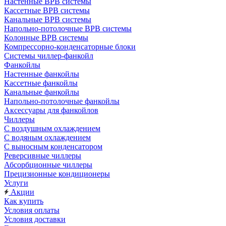
Настенные ВРВ системы
Кассетные ВРВ системы
Канальные ВРВ системы
Напольно-потолочные ВРВ системы
Колонные ВРВ системы
Компрессорно-конденсаторные блоки
Системы чиллер-фанкойл
Фанкойлы
Настенные фанкойлы
Кассетные фанкойлы
Канальные фанкойлы
Напольно-потолочные фанкойлы
Аксессуары для фанкойлов
Чиллеры
С воздушным охлаждением
С водяным охлаждением
С выносным конденсатором
Реверсивные чиллеры
Абсорбционные чиллеры
Прецизионные кондиционеры
Услуги
Акции
Как купить
Условия оплаты
Условия доставки