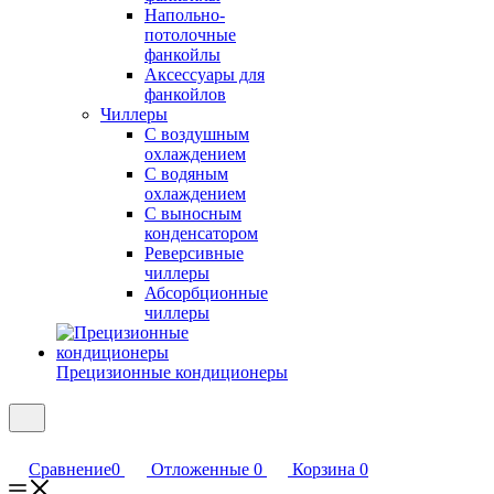
Напольно-
потолочные
фанкойлы
Аксессуары для
фанкойлов
Чиллеры
С воздушным
охлаждением
С водяным
охлаждением
С выносным
конденсатором
Реверсивные
чиллеры
Абсорбционные
чиллеры
Прецизионные кондиционеры
Сравнение
0
Отложенные
0
Корзина
0