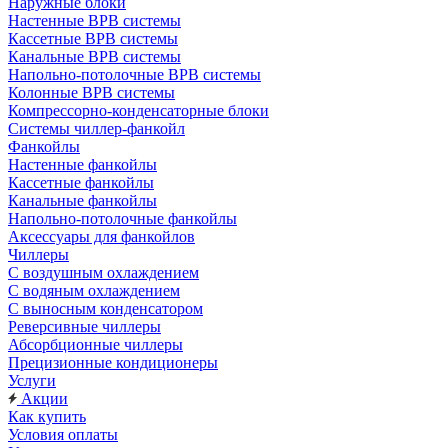
Наружные блоки
Настенные ВРВ системы
Кассетные ВРВ системы
Канальные ВРВ системы
Напольно-потолочные ВРВ системы
Колонные ВРВ системы
Компрессорно-конденсаторные блоки
Системы чиллер-фанкойл
Фанкойлы
Настенные фанкойлы
Кассетные фанкойлы
Канальные фанкойлы
Напольно-потолочные фанкойлы
Аксессуары для фанкойлов
Чиллеры
С воздушным охлаждением
С водяным охлаждением
С выносным конденсатором
Реверсивные чиллеры
Абсорбционные чиллеры
Прецизионные кондиционеры
Услуги
Акции
Как купить
Условия оплаты