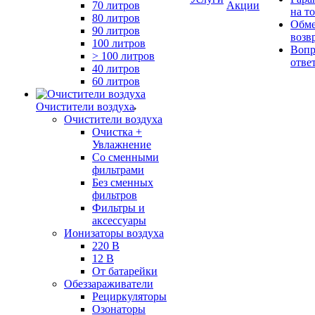
70 литров
Акции
на т
80 литров
Обме
90 литров
возв
100 литров
Вопр
> 100 литров
отве
40 литров
60 литров
Очистители воздуха
Очистители воздуха
Очистка +
Увлажнение
Cо сменными
фильтрами
Без сменных
фильтров
Фильтры и
аксессуары
Ионизаторы воздуха
220 В
12 В
От батарейки
Обеззараживатели
Рециркуляторы
Озонаторы