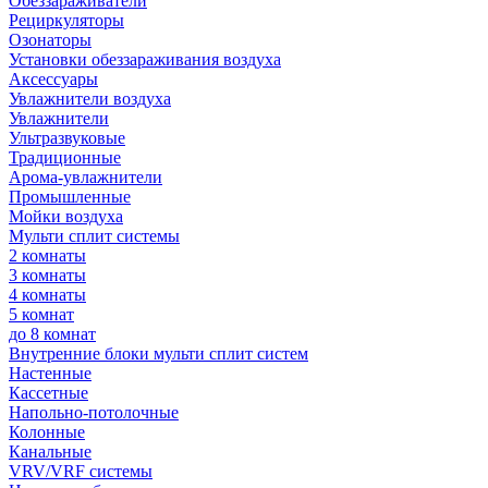
Обеззараживатели
Рециркуляторы
Озонаторы
Установки обеззараживания воздуха
Аксессуары
Увлажнители воздуха
Увлажнители
Ультразвуковые
Традиционные
Арома-увлажнители
Промышленные
Мойки воздуха
Мульти сплит системы
2 комнаты
3 комнаты
4 комнаты
5 комнат
до 8 комнат
Внутренние блоки мульти сплит систем
Настенные
Кассетные
Напольно-потолочные
Колонные
Канальные
VRV/VRF системы