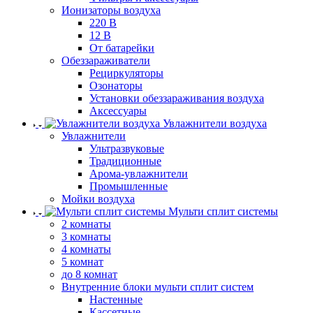
Ионизаторы воздуха
220 В
12 В
От батарейки
Обеззараживатели
Рециркуляторы
Озонаторы
Установки обеззараживания воздуха
Аксессуары
Увлажнители воздуха
Увлажнители
Ультразвуковые
Традиционные
Арома-увлажнители
Промышленные
Мойки воздуха
Мульти сплит системы
2 комнаты
3 комнаты
4 комнаты
5 комнат
до 8 комнат
Внутренние блоки мульти сплит систем
Настенные
Кассетные