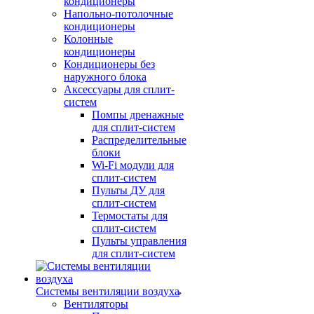
кондиционеры
Напольно-потолочные
кондиционеры
Колонные
кондиционеры
Кондиционеры без
наружного блока
Аксессуары для сплит-
систем
Помпы дренажные
для сплит-систем
Распределительные
блоки
Wi-Fi модули для
сплит-систем
Пульты ДУ для
сплит-систем
Термостаты для
сплит-систем
Пульты управления
для сплит-систем
Системы вентиляции воздуха
Вентиляторы