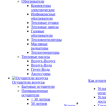
Обогреватели
Конвекторы
электрические
Инфракрасные
обогреватели
Тепловые пушки
Тепловые завесы
Газовые
обогреватели
Тепловентиляторы
Масляные
радиаторы
Теплогенераторы
Тепловые насосы
Воздух-Воздух
Воздух-Вода
Грунт-Вода
Аксессуары
Как купит
Осушители воздуха
Бытовые осушители
Усло
Промышленные
опла
осушители
Усло
< 30 литров
дост
50 литров
Услуги
Гара