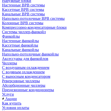
Наружные блоки
Настенные ВРВ системы
Кассетные ВРВ системы
Канальные ВРВ системы
Напольно-потолочные ВРВ системы
Колонные ВРВ системы
Компрессорно-конденсаторные блоки
Системы чиллер-фанкойл
Фанкойлы
Настенные фанкойлы
Кассетные фанкойлы
Канальные фанкойлы
Напольно-потолочные фанкойлы
Аксессуары для фанкойлов
Чиллеры
С воздушным охлаждением
С водяным охлаждением
С выносным конденсатором
Реверсивные чиллеры
Абсорбционные чиллеры
Прецизионные кондиционеры
Услуги
Акции
Как купить
Условия оплаты