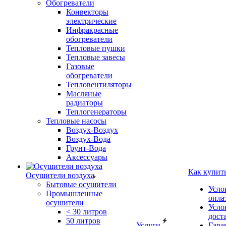
Обогреватели
Конвекторы
электрические
Инфракрасные
обогреватели
Тепловые пушки
Тепловые завесы
Газовые
обогреватели
Тепловентиляторы
Масляные
радиаторы
Теплогенераторы
Тепловые насосы
Воздух-Воздух
Воздух-Вода
Грунт-Вода
Аксессуары
Как купит
Осушители воздуха
Бытовые осушители
Усло
Промышленные
опла
осушители
Усло
< 30 литров
дост
50 литров
Услуги
Гара