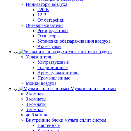
Ионизаторы воздуха
220 В
12 В
От батарейки
Обеззараживатели
Рециркуляторы
Озонаторы
Установки обеззараживания воздуха
Аксессуары
Увлажнители воздуха
Увлажнители
Ультразвуковые
Традиционные
Арома-увлажнители
Промышленные
Мойки воздуха
Мульти сплит системы
2 комнаты
3 комнаты
4 комнаты
5 комнат
до 8 комнат
Внутренние блоки мульти сплит систем
Настенные
Кассетные