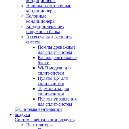
кондиционеры
Напольно-потолочные
кондиционеры
Колонные
кондиционеры
Кондиционеры без
наружного блока
Аксессуары для сплит-
систем
Помпы дренажные
для сплит-систем
Распределительные
блоки
Wi-Fi модули для
сплит-систем
Пульты ДУ для
сплит-систем
Термостаты для
сплит-систем
Пульты управления
для сплит-систем
Системы вентиляции воздуха
Вентиляторы