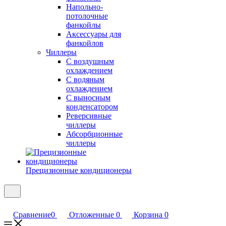
Напольно-
потолочные
фанкойлы
Аксессуары для
фанкойлов
Чиллеры
С воздушным
охлаждением
С водяным
охлаждением
С выносным
конденсатором
Реверсивные
чиллеры
Абсорбционные
чиллеры
Прецизионные кондиционеры
Сравнение
0
Отложенные
0
Корзина
0