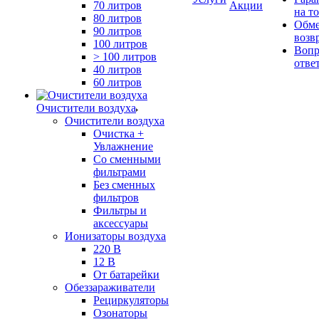
70 литров
Акции
на т
80 литров
Обме
90 литров
возв
100 литров
Вопр
> 100 литров
отве
40 литров
60 литров
Очистители воздуха
Очистители воздуха
Очистка +
Увлажнение
Cо сменными
фильтрами
Без сменных
фильтров
Фильтры и
аксессуары
Ионизаторы воздуха
220 В
12 В
От батарейки
Обеззараживатели
Рециркуляторы
Озонаторы