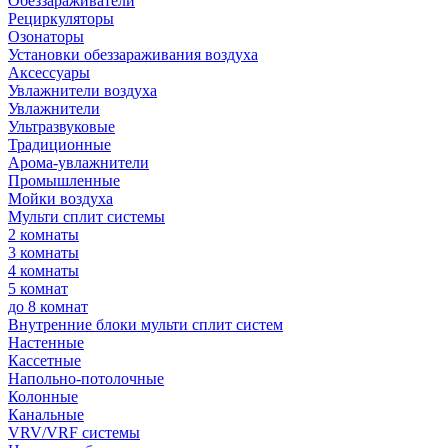
Обеззараживатели
Рециркуляторы
Озонаторы
Установки обеззараживания воздуха
Аксессуары
Увлажнители воздуха
Увлажнители
Ультразвуковые
Традиционные
Арома-увлажнители
Промышленные
Мойки воздуха
Мульти сплит системы
2 комнаты
3 комнаты
4 комнаты
5 комнат
до 8 комнат
Внутренние блоки мульти сплит систем
Настенные
Кассетные
Напольно-потолочные
Колонные
Канальные
VRV/VRF системы