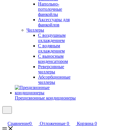
Напольно-
потолочные
фанкойлы
Аксессуары для
фанкойлов
Чиллеры
С воздушным
охлаждением
С водяным
охлаждением
С выносным
конденсатором
Реверсивные
чиллеры
Абсорбционные
чиллеры
Прецизионные кондиционеры
Сравнение
0
Отложенные
0
Корзина
0