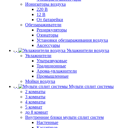
Ионизаторы воздуха
220 В
12 В
От батарейки
Обеззараживатели
Рециркуляторы
Озонаторы
Установки обеззараживания воздуха
Аксессуары
Увлажнители воздуха
Увлажнители
Ультразвуковые
Традиционные
Арома-увлажнители
Промышленные
Мойки воздуха
Мульти сплит системы
2 комнаты
3 комнаты
4 комнаты
5 комнат
до 8 комнат
Внутренние блоки мульти сплит систем
Настенные
Кассетные