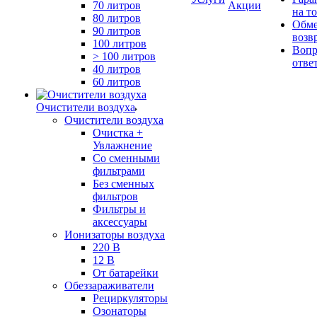
70 литров
Акции
на т
80 литров
Обме
90 литров
возв
100 литров
Вопр
> 100 литров
отве
40 литров
60 литров
Очистители воздуха
Очистители воздуха
Очистка +
Увлажнение
Cо сменными
фильтрами
Без сменных
фильтров
Фильтры и
аксессуары
Ионизаторы воздуха
220 В
12 В
От батарейки
Обеззараживатели
Рециркуляторы
Озонаторы