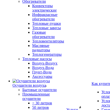
Обогреватели
Конвекторы
электрические
Инфракрасные
обогреватели
Тепловые пушки
Тепловые завесы
Газовые
обогреватели
Тепловентиляторы
Масляные
радиаторы
Теплогенераторы
Тепловые насосы
Воздух-Воздух
Воздух-Вода
Грунт-Вода
Аксессуары
Как купит
Осушители воздуха
Бытовые осушители
Усло
Промышленные
опла
осушители
Усло
< 30 литров
дост
50 литров
Услуги
Гара