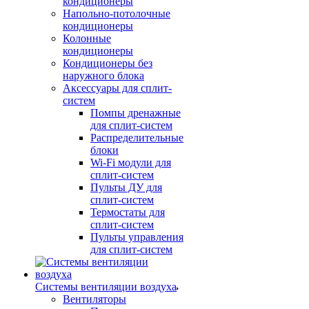
кондиционеры
Напольно-потолочные
кондиционеры
Колонные
кондиционеры
Кондиционеры без
наружного блока
Аксессуары для сплит-
систем
Помпы дренажные
для сплит-систем
Распределительные
блоки
Wi-Fi модули для
сплит-систем
Пульты ДУ для
сплит-систем
Термостаты для
сплит-систем
Пульты управления
для сплит-систем
Системы вентиляции воздуха
Вентиляторы