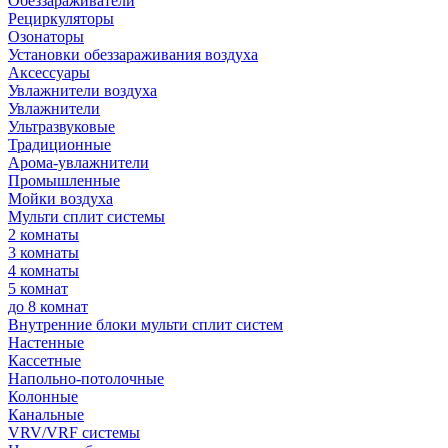
Обеззараживатели
Рециркуляторы
Озонаторы
Установки обеззараживания воздуха
Аксессуары
Увлажнители воздуха
Увлажнители
Ультразвуковые
Традиционные
Арома-увлажнители
Промышленные
Мойки воздуха
Мульти сплит системы
2 комнаты
3 комнаты
4 комнаты
5 комнат
до 8 комнат
Внутренние блоки мульти сплит систем
Настенные
Кассетные
Напольно-потолочные
Колонные
Канальные
VRV/VRF системы