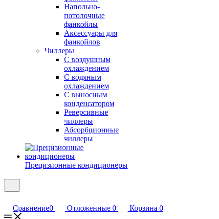
Напольно-
потолочные
фанкойлы
Аксессуары для
фанкойлов
Чиллеры
С воздушным
охлаждением
С водяным
охлаждением
С выносным
конденсатором
Реверсивные
чиллеры
Абсорбционные
чиллеры
Прецизионные кондиционеры
Сравнение
0
Отложенные
0
Корзина
0