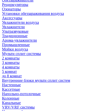
Обеззараживатели
Рециркуляторы
Озонаторы
Установки обеззараживания воздуха
Аксессуары
Увлажнители воздуха
Увлажнители
Ультразвуковые
Традиционные
Арома-увлажнители
Промышленные
Мойки воздуха
Мульти сплит системы
2 комнаты
3 комнаты
4 комнаты
5 комнат
до 8 комнат
Внутренние блоки мульти сплит систем
Настенные
Кассетные
Напольно-потолочные
Колонные
Канальные
VRV/VRF системы