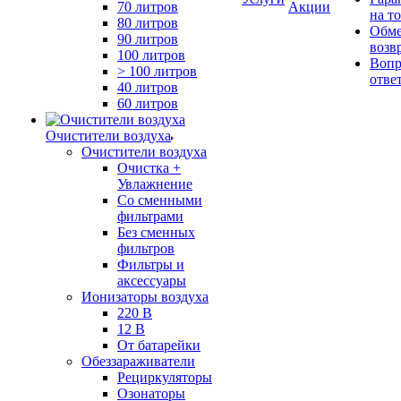
70 литров
Акции
на т
80 литров
Обме
90 литров
возв
100 литров
Вопр
> 100 литров
отве
40 литров
60 литров
Очистители воздуха
Очистители воздуха
Очистка +
Увлажнение
Cо сменными
фильтрами
Без сменных
фильтров
Фильтры и
аксессуары
Ионизаторы воздуха
220 В
12 В
От батарейки
Обеззараживатели
Рециркуляторы
Озонаторы