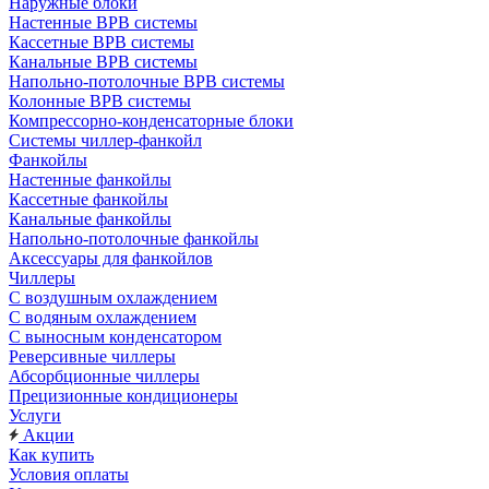
Наружные блоки
Настенные ВРВ системы
Кассетные ВРВ системы
Канальные ВРВ системы
Напольно-потолочные ВРВ системы
Колонные ВРВ системы
Компрессорно-конденсаторные блоки
Системы чиллер-фанкойл
Фанкойлы
Настенные фанкойлы
Кассетные фанкойлы
Канальные фанкойлы
Напольно-потолочные фанкойлы
Аксессуары для фанкойлов
Чиллеры
С воздушным охлаждением
С водяным охлаждением
С выносным конденсатором
Реверсивные чиллеры
Абсорбционные чиллеры
Прецизионные кондиционеры
Услуги
Акции
Как купить
Условия оплаты