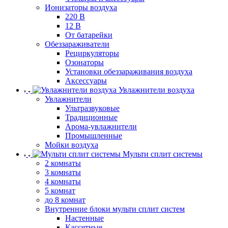
Ионизаторы воздуха
220 В
12 В
От батарейки
Обеззараживатели
Рециркуляторы
Озонаторы
Установки обеззараживания воздуха
Аксессуары
Увлажнители воздуха
Увлажнители
Ультразвуковые
Традиционные
Арома-увлажнители
Промышленные
Мойки воздуха
Мульти сплит системы
2 комнаты
3 комнаты
4 комнаты
5 комнат
до 8 комнат
Внутренние блоки мульти сплит систем
Настенные
Кассетные