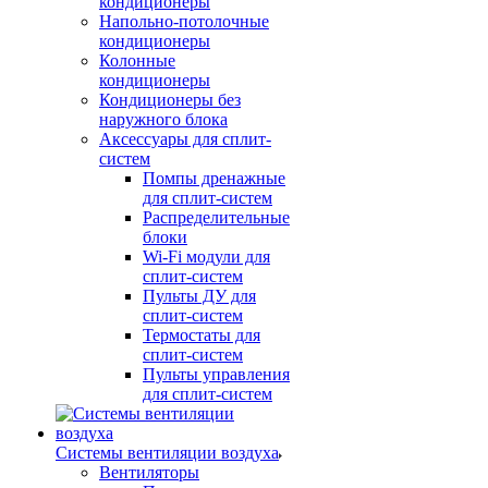
кондиционеры
Напольно-потолочные
кондиционеры
Колонные
кондиционеры
Кондиционеры без
наружного блока
Аксессуары для сплит-
систем
Помпы дренажные
для сплит-систем
Распределительные
блоки
Wi-Fi модули для
сплит-систем
Пульты ДУ для
сплит-систем
Термостаты для
сплит-систем
Пульты управления
для сплит-систем
Системы вентиляции воздуха
Вентиляторы