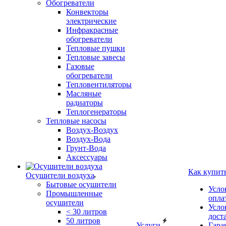
Обогреватели
Конвекторы
электрические
Инфракрасные
обогреватели
Тепловые пушки
Тепловые завесы
Газовые
обогреватели
Тепловентиляторы
Масляные
радиаторы
Теплогенераторы
Тепловые насосы
Воздух-Воздух
Воздух-Вода
Грунт-Вода
Аксессуары
Как купит
Осушители воздуха
Бытовые осушители
Усло
Промышленные
опла
осушители
Усло
< 30 литров
дост
50 литров
Услуги
Гара