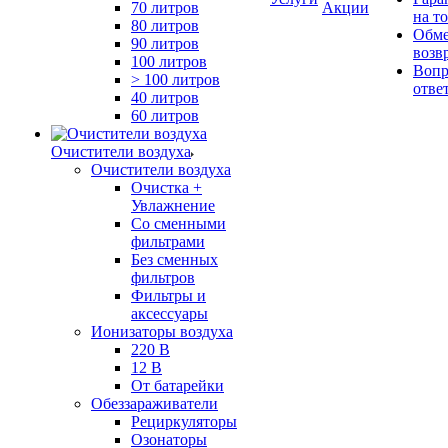
70 литров
Акции
на т
80 литров
Обме
90 литров
возв
100 литров
Вопр
> 100 литров
отве
40 литров
60 литров
Очистители воздуха
Очистители воздуха
Очистка +
Увлажнение
Cо сменными
фильтрами
Без сменных
фильтров
Фильтры и
аксессуары
Ионизаторы воздуха
220 В
12 В
От батарейки
Обеззараживатели
Рециркуляторы
Озонаторы