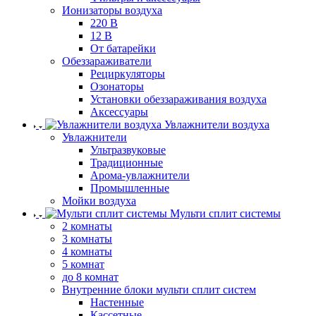
Ионизаторы воздуха
220 В
12 В
От батарейки
Обеззараживатели
Рециркуляторы
Озонаторы
Установки обеззараживания воздуха
Аксессуары
Увлажнители воздуха
Увлажнители
Ультразвуковые
Традиционные
Арома-увлажнители
Промышленные
Мойки воздуха
Мульти сплит системы
2 комнаты
3 комнаты
4 комнаты
5 комнат
до 8 комнат
Внутренние блоки мульти сплит систем
Настенные
Кассетные