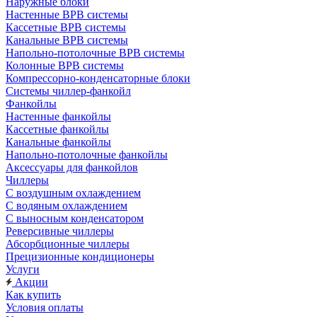
Наружные блоки
Настенные ВРВ системы
Кассетные ВРВ системы
Канальные ВРВ системы
Напольно-потолочные ВРВ системы
Колонные ВРВ системы
Компрессорно-конденсаторные блоки
Системы чиллер-фанкойл
Фанкойлы
Настенные фанкойлы
Кассетные фанкойлы
Канальные фанкойлы
Напольно-потолочные фанкойлы
Аксессуары для фанкойлов
Чиллеры
С воздушным охлаждением
С водяным охлаждением
С выносным конденсатором
Реверсивные чиллеры
Абсорбционные чиллеры
Прецизионные кондиционеры
Услуги
Акции
Как купить
Условия оплаты