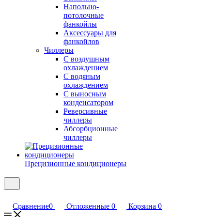
Напольно-
потолочные
фанкойлы
Аксессуары для
фанкойлов
Чиллеры
С воздушным
охлаждением
С водяным
охлаждением
С выносным
конденсатором
Реверсивные
чиллеры
Абсорбционные
чиллеры
Прецизионные кондиционеры
Сравнение
0
Отложенные
0
Корзина
0