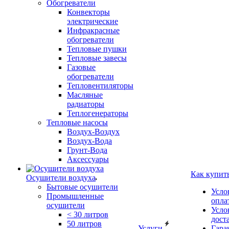
Обогреватели
Конвекторы
электрические
Инфракрасные
обогреватели
Тепловые пушки
Тепловые завесы
Газовые
обогреватели
Тепловентиляторы
Масляные
радиаторы
Теплогенераторы
Тепловые насосы
Воздух-Воздух
Воздух-Вода
Грунт-Вода
Аксессуары
Как купит
Осушители воздуха
Бытовые осушители
Усло
Промышленные
опла
осушители
Усло
< 30 литров
дост
50 литров
Услуги
Гара