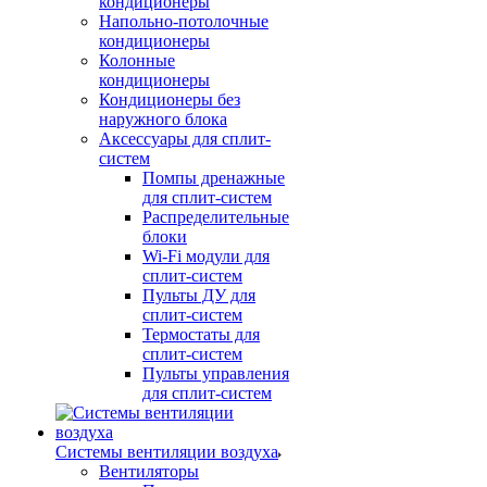
кондиционеры
Напольно-потолочные
кондиционеры
Колонные
кондиционеры
Кондиционеры без
наружного блока
Аксессуары для сплит-
систем
Помпы дренажные
для сплит-систем
Распределительные
блоки
Wi-Fi модули для
сплит-систем
Пульты ДУ для
сплит-систем
Термостаты для
сплит-систем
Пульты управления
для сплит-систем
Системы вентиляции воздуха
Вентиляторы