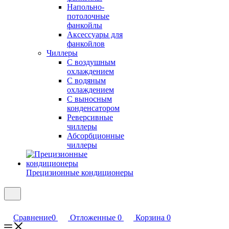
Напольно-
потолочные
фанкойлы
Аксессуары для
фанкойлов
Чиллеры
С воздушным
охлаждением
С водяным
охлаждением
С выносным
конденсатором
Реверсивные
чиллеры
Абсорбционные
чиллеры
Прецизионные кондиционеры
Сравнение
0
Отложенные
0
Корзина
0