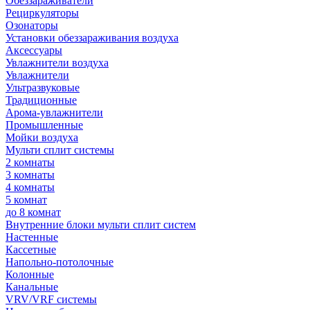
Обеззараживатели
Рециркуляторы
Озонаторы
Установки обеззараживания воздуха
Аксессуары
Увлажнители воздуха
Увлажнители
Ультразвуковые
Традиционные
Арома-увлажнители
Промышленные
Мойки воздуха
Мульти сплит системы
2 комнаты
3 комнаты
4 комнаты
5 комнат
до 8 комнат
Внутренние блоки мульти сплит систем
Настенные
Кассетные
Напольно-потолочные
Колонные
Канальные
VRV/VRF системы