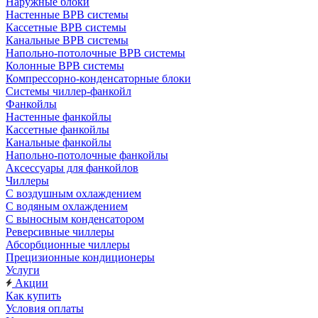
Наружные блоки
Настенные ВРВ системы
Кассетные ВРВ системы
Канальные ВРВ системы
Напольно-потолочные ВРВ системы
Колонные ВРВ системы
Компрессорно-конденсаторные блоки
Системы чиллер-фанкойл
Фанкойлы
Настенные фанкойлы
Кассетные фанкойлы
Канальные фанкойлы
Напольно-потолочные фанкойлы
Аксессуары для фанкойлов
Чиллеры
С воздушным охлаждением
С водяным охлаждением
С выносным конденсатором
Реверсивные чиллеры
Абсорбционные чиллеры
Прецизионные кондиционеры
Услуги
Акции
Как купить
Условия оплаты