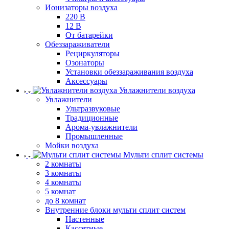
Ионизаторы воздуха
220 В
12 В
От батарейки
Обеззараживатели
Рециркуляторы
Озонаторы
Установки обеззараживания воздуха
Аксессуары
Увлажнители воздуха
Увлажнители
Ультразвуковые
Традиционные
Арома-увлажнители
Промышленные
Мойки воздуха
Мульти сплит системы
2 комнаты
3 комнаты
4 комнаты
5 комнат
до 8 комнат
Внутренние блоки мульти сплит систем
Настенные
Кассетные