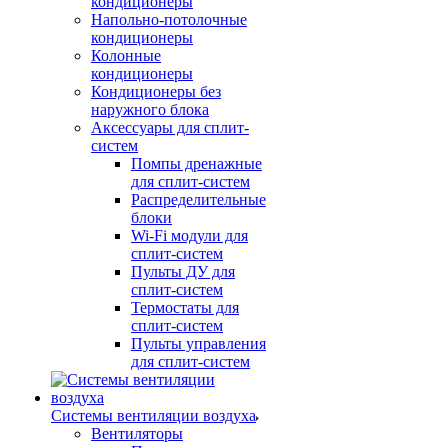
кондиционеры
Напольно-потолочные
кондиционеры
Колонные
кондиционеры
Кондиционеры без
наружного блока
Аксессуары для сплит-
систем
Помпы дренажные
для сплит-систем
Распределительные
блоки
Wi-Fi модули для
сплит-систем
Пульты ДУ для
сплит-систем
Термостаты для
сплит-систем
Пульты управления
для сплит-систем
Системы вентиляции воздуха
Вентиляторы