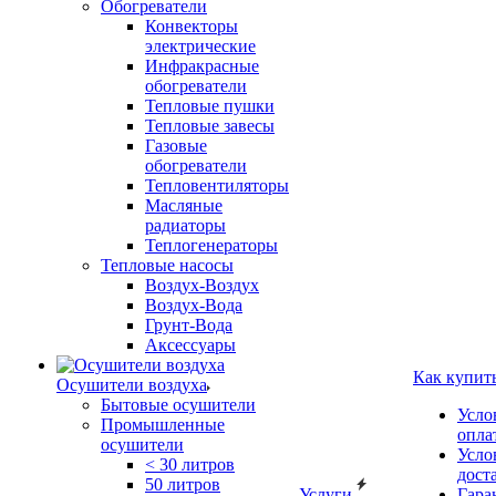
Обогреватели
Конвекторы
электрические
Инфракрасные
обогреватели
Тепловые пушки
Тепловые завесы
Газовые
обогреватели
Тепловентиляторы
Масляные
радиаторы
Теплогенераторы
Тепловые насосы
Воздух-Воздух
Воздух-Вода
Грунт-Вода
Аксессуары
Как купит
Осушители воздуха
Бытовые осушители
Усло
Промышленные
опла
осушители
Усло
< 30 литров
дост
50 литров
Услуги
Гара