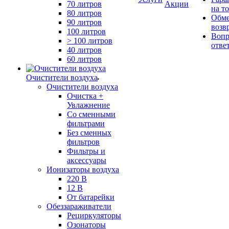
70 литров
Акции
на т
80 литров
Обме
90 литров
возв
100 литров
Вопр
> 100 литров
отве
40 литров
60 литров
Очистители воздуха
Очистители воздуха
Очистка +
Увлажнение
Cо сменными
фильтрами
Без сменных
фильтров
Фильтры и
аксессуары
Ионизаторы воздуха
220 В
12 В
От батарейки
Обеззараживатели
Рециркуляторы
Озонаторы