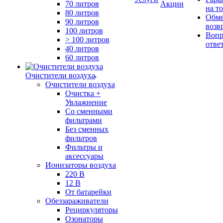
70 литров
Акции
на т
80 литров
Обме
90 литров
возв
100 литров
Вопр
> 100 литров
отве
40 литров
60 литров
Очистители воздуха
Очистители воздуха
Очистка +
Увлажнение
Cо сменными
фильтрами
Без сменных
фильтров
Фильтры и
аксессуары
Ионизаторы воздуха
220 В
12 В
От батарейки
Обеззараживатели
Рециркуляторы
Озонаторы