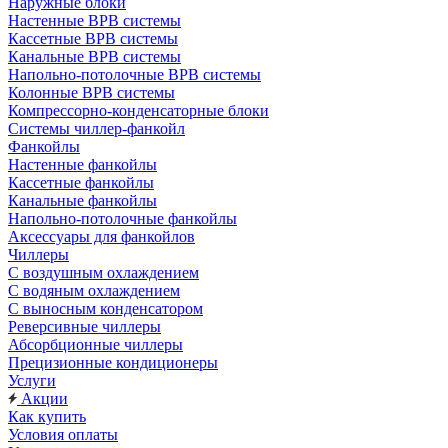
Наружные блоки
Настенные ВРВ системы
Кассетные ВРВ системы
Канальные ВРВ системы
Напольно-потолочные ВРВ системы
Колонные ВРВ системы
Компрессорно-конденсаторные блоки
Системы чиллер-фанкойл
Фанкойлы
Настенные фанкойлы
Кассетные фанкойлы
Канальные фанкойлы
Напольно-потолочные фанкойлы
Аксессуары для фанкойлов
Чиллеры
С воздушным охлаждением
С водяным охлаждением
С выносным конденсатором
Реверсивные чиллеры
Абсорбционные чиллеры
Прецизионные кондиционеры
Услуги
Акции
Как купить
Условия оплаты