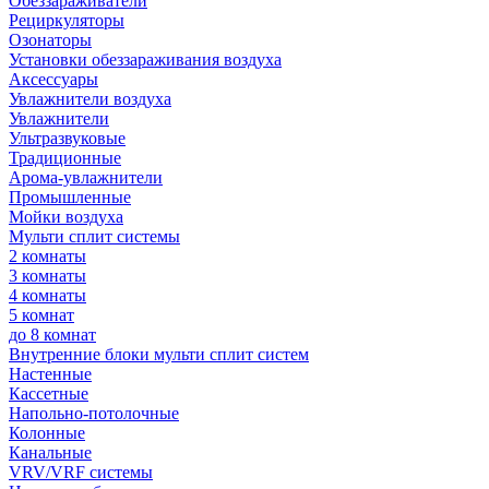
Обеззараживатели
Рециркуляторы
Озонаторы
Установки обеззараживания воздуха
Аксессуары
Увлажнители воздуха
Увлажнители
Ультразвуковые
Традиционные
Арома-увлажнители
Промышленные
Мойки воздуха
Мульти сплит системы
2 комнаты
3 комнаты
4 комнаты
5 комнат
до 8 комнат
Внутренние блоки мульти сплит систем
Настенные
Кассетные
Напольно-потолочные
Колонные
Канальные
VRV/VRF системы