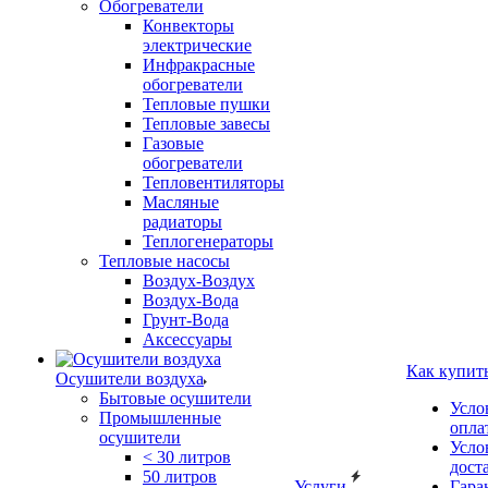
Обогреватели
Конвекторы
электрические
Инфракрасные
обогреватели
Тепловые пушки
Тепловые завесы
Газовые
обогреватели
Тепловентиляторы
Масляные
радиаторы
Теплогенераторы
Тепловые насосы
Воздух-Воздух
Воздух-Вода
Грунт-Вода
Аксессуары
Как купит
Осушители воздуха
Бытовые осушители
Усло
Промышленные
опла
осушители
Усло
< 30 литров
дост
50 литров
Услуги
Гара