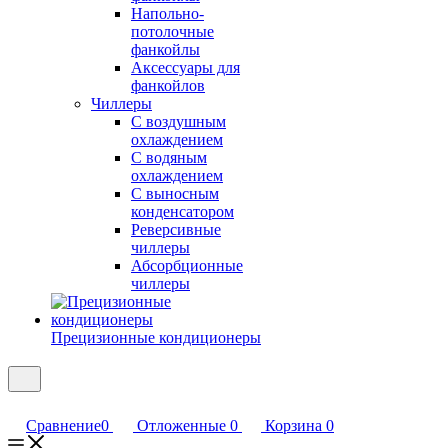
Напольно-
потолочные
фанкойлы
Аксессуары для
фанкойлов
Чиллеры
С воздушным
охлаждением
С водяным
охлаждением
С выносным
конденсатором
Реверсивные
чиллеры
Абсорбционные
чиллеры
Прецизионные кондиционеры
Сравнение
0
Отложенные
0
Корзина
0