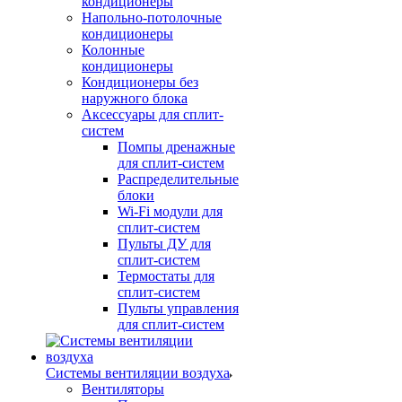
кондиционеры
Напольно-потолочные
кондиционеры
Колонные
кондиционеры
Кондиционеры без
наружного блока
Аксессуары для сплит-
систем
Помпы дренажные
для сплит-систем
Распределительные
блоки
Wi-Fi модули для
сплит-систем
Пульты ДУ для
сплит-систем
Термостаты для
сплит-систем
Пульты управления
для сплит-систем
Системы вентиляции воздуха
Вентиляторы