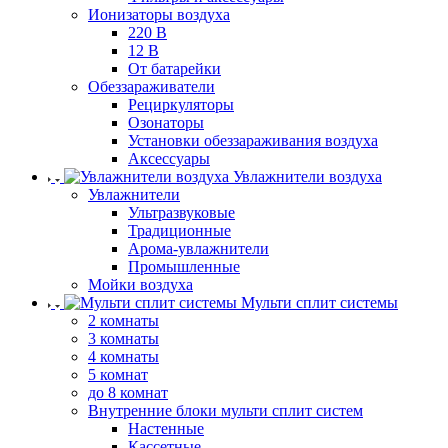
Ионизаторы воздуха
220 В
12 В
От батарейки
Обеззараживатели
Рециркуляторы
Озонаторы
Установки обеззараживания воздуха
Аксессуары
Увлажнители воздуха
Увлажнители
Ультразвуковые
Традиционные
Арома-увлажнители
Промышленные
Мойки воздуха
Мульти сплит системы
2 комнаты
3 комнаты
4 комнаты
5 комнат
до 8 комнат
Внутренние блоки мульти сплит систем
Настенные
Кассетные