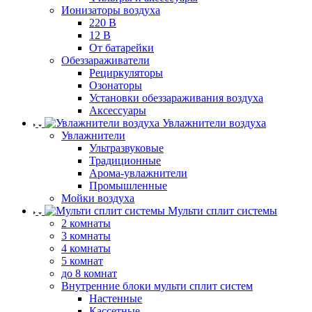
Ионизаторы воздуха
220 В
12 В
От батарейки
Обеззараживатели
Рециркуляторы
Озонаторы
Установки обеззараживания воздуха
Аксессуары
Увлажнители воздуха
Увлажнители
Ультразвуковые
Традиционные
Арома-увлажнители
Промышленные
Мойки воздуха
Мульти сплит системы
2 комнаты
3 комнаты
4 комнаты
5 комнат
до 8 комнат
Внутренние блоки мульти сплит систем
Настенные
Кассетные