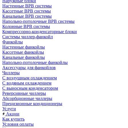
Наружные блоки
Настенные ВРВ системы
Кассетные ВРВ системы
Канальные ВРВ системы
Напольно-потолочные ВРВ системы
Колонные ВРВ системы
Компрессорно-конденсаторные блоки
Системы чиллер-фанкойл
Фанкойлы
Настенные фанкойлы
Кассетные фанкойлы
Канальные фанкойлы
Напольно-потолочные фанкойлы
Аксессуары для фанкойлов
Чиллеры
С воздушным охлаждением
С водяным охлаждением
С выносным конденсатором
Реверсивные чиллеры
Абсорбционные чиллеры
Прецизионные кондиционеры
Услуги
Акции
Как купить
Условия оплаты