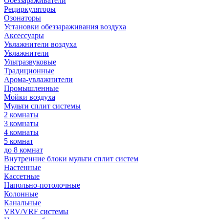
Обеззараживатели
Рециркуляторы
Озонаторы
Установки обеззараживания воздуха
Аксессуары
Увлажнители воздуха
Увлажнители
Ультразвуковые
Традиционные
Арома-увлажнители
Промышленные
Мойки воздуха
Мульти сплит системы
2 комнаты
3 комнаты
4 комнаты
5 комнат
до 8 комнат
Внутренние блоки мульти сплит систем
Настенные
Кассетные
Напольно-потолочные
Колонные
Канальные
VRV/VRF системы