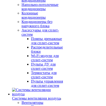
кондиционеры
Напольно-потолочные
кондиционеры
Колонные
кондиционеры
Кондиционеры без
наружного блока
Аксессуары для сплит-
систем
Помпы дренажные
для сплит-систем
Распределительные
блоки
Wi-Fi модули для
сплит-систем
Пульты ДУ для
сплит-систем
Термостаты для
сплит-систем
Пульты управления
для сплит-систем
Системы вентиляции воздуха
Вентиляторы