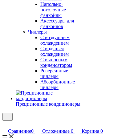
Напольно-
потолочные
фанкойлы
Аксессуары для
фанкойлов
Чиллеры
С воздушным
охлаждением
С водяным
охлаждением
С выносным
конденсатором
Реверсивные
чиллеры
Абсорбционные
чиллеры
Прецизионные кондиционеры
Сравнение
0
Отложенные
0
Корзина
0