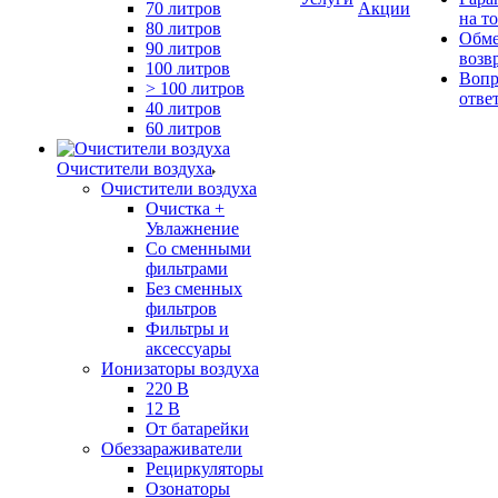
70 литров
Акции
на т
80 литров
Обме
90 литров
возв
100 литров
Вопр
> 100 литров
отве
40 литров
60 литров
Очистители воздуха
Очистители воздуха
Очистка +
Увлажнение
Cо сменными
фильтрами
Без сменных
фильтров
Фильтры и
аксессуары
Ионизаторы воздуха
220 В
12 В
От батарейки
Обеззараживатели
Рециркуляторы
Озонаторы