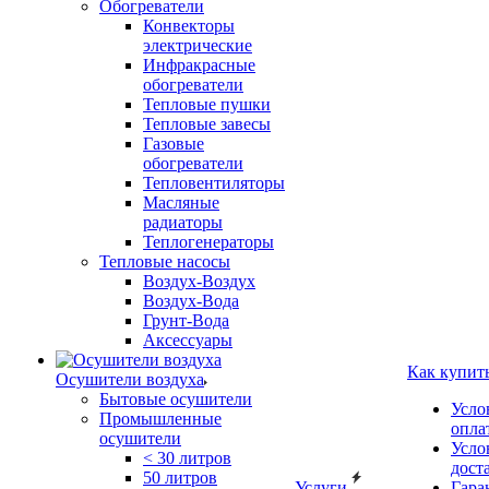
Обогреватели
Конвекторы
электрические
Инфракрасные
обогреватели
Тепловые пушки
Тепловые завесы
Газовые
обогреватели
Тепловентиляторы
Масляные
радиаторы
Теплогенераторы
Тепловые насосы
Воздух-Воздух
Воздух-Вода
Грунт-Вода
Аксессуары
Как купит
Осушители воздуха
Бытовые осушители
Усло
Промышленные
опла
осушители
Усло
< 30 литров
дост
50 литров
Услуги
Гара