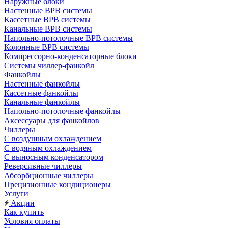
Наружные блоки
Настенные ВРВ системы
Кассетные ВРВ системы
Канальные ВРВ системы
Напольно-потолочные ВРВ системы
Колонные ВРВ системы
Компрессорно-конденсаторные блоки
Системы чиллер-фанкойл
Фанкойлы
Настенные фанкойлы
Кассетные фанкойлы
Канальные фанкойлы
Напольно-потолочные фанкойлы
Аксессуары для фанкойлов
Чиллеры
С воздушным охлаждением
С водяным охлаждением
С выносным конденсатором
Реверсивные чиллеры
Абсорбционные чиллеры
Прецизионные кондиционеры
Услуги
Акции
Как купить
Условия оплаты