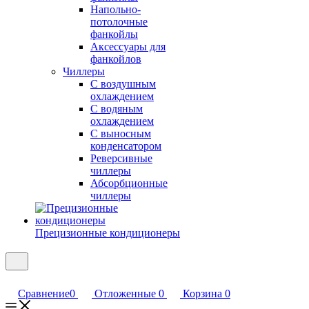
Напольно-
потолочные
фанкойлы
Аксессуары для
фанкойлов
Чиллеры
С воздушным
охлаждением
С водяным
охлаждением
С выносным
конденсатором
Реверсивные
чиллеры
Абсорбционные
чиллеры
Прецизионные кондиционеры
Сравнение
0
Отложенные
0
Корзина
0