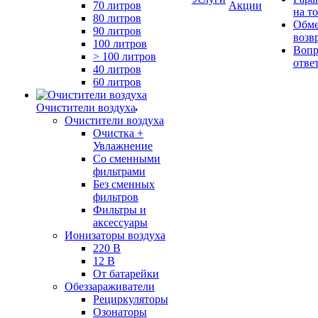
70 литров
Акции
на т
80 литров
Обме
90 литров
возв
100 литров
Вопр
> 100 литров
отве
40 литров
60 литров
Очистители воздуха
Очистители воздуха
Очистка +
Увлажнение
Cо сменными
фильтрами
Без сменных
фильтров
Фильтры и
аксессуары
Ионизаторы воздуха
220 В
12 В
От батарейки
Обеззараживатели
Рециркуляторы
Озонаторы