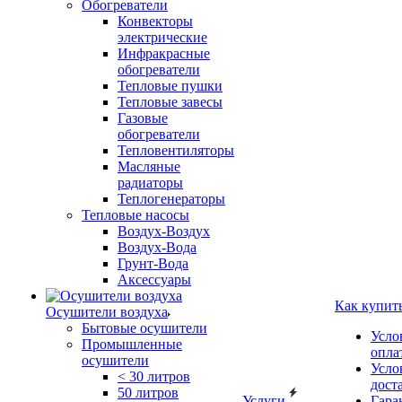
Обогреватели
Конвекторы
электрические
Инфракрасные
обогреватели
Тепловые пушки
Тепловые завесы
Газовые
обогреватели
Тепловентиляторы
Масляные
радиаторы
Теплогенераторы
Тепловые насосы
Воздух-Воздух
Воздух-Вода
Грунт-Вода
Аксессуары
Как купит
Осушители воздуха
Бытовые осушители
Усло
Промышленные
опла
осушители
Усло
< 30 литров
дост
50 литров
Услуги
Гара