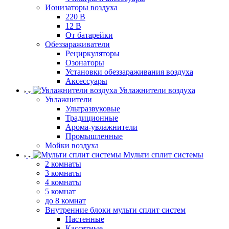
Ионизаторы воздуха
220 В
12 В
От батарейки
Обеззараживатели
Рециркуляторы
Озонаторы
Установки обеззараживания воздуха
Аксессуары
Увлажнители воздуха
Увлажнители
Ультразвуковые
Традиционные
Арома-увлажнители
Промышленные
Мойки воздуха
Мульти сплит системы
2 комнаты
3 комнаты
4 комнаты
5 комнат
до 8 комнат
Внутренние блоки мульти сплит систем
Настенные
Кассетные