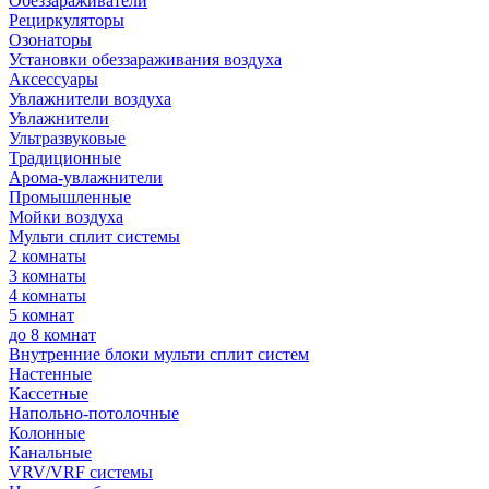
Обеззараживатели
Рециркуляторы
Озонаторы
Установки обеззараживания воздуха
Аксессуары
Увлажнители воздуха
Увлажнители
Ультразвуковые
Традиционные
Арома-увлажнители
Промышленные
Мойки воздуха
Мульти сплит системы
2 комнаты
3 комнаты
4 комнаты
5 комнат
до 8 комнат
Внутренние блоки мульти сплит систем
Настенные
Кассетные
Напольно-потолочные
Колонные
Канальные
VRV/VRF системы