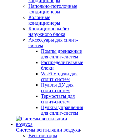
кондиционеры
Напольно-потолочные
кондиционеры
Колонные
кондиционеры
Кондиционеры без
наружного блока
Аксессуары для сплит-
систем
Помпы дренажные
для сплит-систем
Распределительные
блоки
Wi-Fi модули для
сплит-систем
Пульты ДУ для
сплит-систем
Термостаты для
сплит-систем
Пульты управления
для сплит-систем
Системы вентиляции воздуха
Вентиляторы