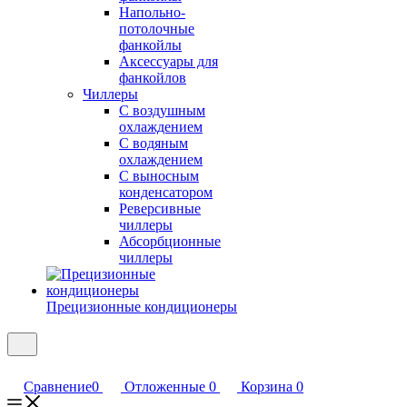
Напольно-
потолочные
фанкойлы
Аксессуары для
фанкойлов
Чиллеры
С воздушным
охлаждением
С водяным
охлаждением
С выносным
конденсатором
Реверсивные
чиллеры
Абсорбционные
чиллеры
Прецизионные кондиционеры
Сравнение
0
Отложенные
0
Корзина
0