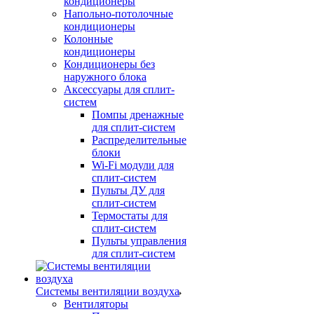
кондиционеры
Напольно-потолочные
кондиционеры
Колонные
кондиционеры
Кондиционеры без
наружного блока
Аксессуары для сплит-
систем
Помпы дренажные
для сплит-систем
Распределительные
блоки
Wi-Fi модули для
сплит-систем
Пульты ДУ для
сплит-систем
Термостаты для
сплит-систем
Пульты управления
для сплит-систем
Системы вентиляции воздуха
Вентиляторы