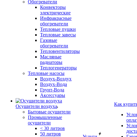
Обогреватели
Конвекторы
электрические
Инфракрасные
обогреватели
Тепловые пушки
Тепловые завесы
Газовые
обогреватели
Тепловентиляторы
Масляные
радиаторы
Теплогенераторы
Тепловые насосы
Воздух-Воздух
Воздух-Вода
Грунт-Вода
Аксессуары
Как купит
Осушители воздуха
Бытовые осушители
Усло
Промышленные
опла
осушители
Усло
< 30 литров
дост
50 литров
Услуги
Гара