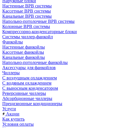
Наружные блоки
Настенные ВРВ системы
Кассетные ВРВ системы
Канальные ВРВ системы
Напольно-потолочные ВРВ системы
Колонные ВРВ системы
Компрессорно-конденсаторные блоки
Системы чиллер-фанкойл
Фанкойлы
Настенные фанкойлы
Кассетные фанкойлы
Канальные фанкойлы
Напольно-потолочные фанкойлы
Аксессуары для фанкойлов
Чиллеры
С воздушным охлаждением
С водяным охлаждением
С выносным конденсатором
Реверсивные чиллеры
Абсорбционные чиллеры
Прецизионные кондиционеры
Услуги
Акции
Как купить
Условия оплаты