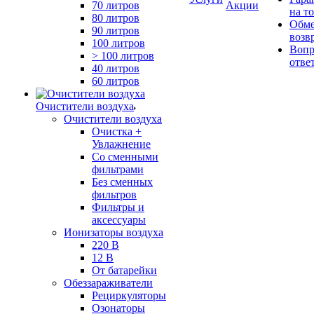
70 литров
Акции
на т
80 литров
Обме
90 литров
возв
100 литров
Вопр
> 100 литров
отве
40 литров
60 литров
Очистители воздуха
Очистители воздуха
Очистка +
Увлажнение
Cо сменными
фильтрами
Без сменных
фильтров
Фильтры и
аксессуары
Ионизаторы воздуха
220 В
12 В
От батарейки
Обеззараживатели
Рециркуляторы
Озонаторы