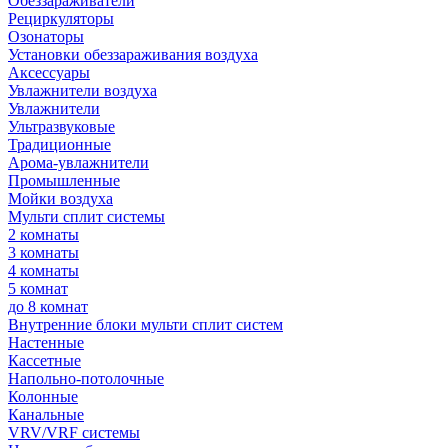
Обеззараживатели
Рециркуляторы
Озонаторы
Установки обеззараживания воздуха
Аксессуары
Увлажнители воздуха
Увлажнители
Ультразвуковые
Традиционные
Арома-увлажнители
Промышленные
Мойки воздуха
Мульти сплит системы
2 комнаты
3 комнаты
4 комнаты
5 комнат
до 8 комнат
Внутренние блоки мульти сплит систем
Настенные
Кассетные
Напольно-потолочные
Колонные
Канальные
VRV/VRF системы