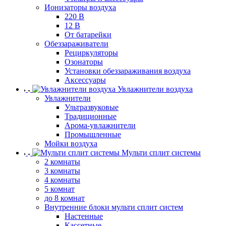
Ионизаторы воздуха
220 В
12 В
От батарейки
Обеззараживатели
Рециркуляторы
Озонаторы
Установки обеззараживания воздуха
Аксессуары
Увлажнители воздуха
Увлажнители
Ультразвуковые
Традиционные
Арома-увлажнители
Промышленные
Мойки воздуха
Мульти сплит системы
2 комнаты
3 комнаты
4 комнаты
5 комнат
до 8 комнат
Внутренние блоки мульти сплит систем
Настенные
Кассетные