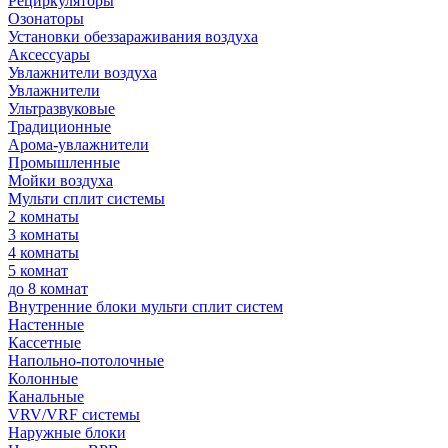
Рециркуляторы
Озонаторы
Установки обеззараживания воздуха
Аксессуары
Увлажнители воздуха
Увлажнители
Ультразвуковые
Традиционные
Арома-увлажнители
Промышленные
Мойки воздуха
Мульти сплит системы
2 комнаты
3 комнаты
4 комнаты
5 комнат
до 8 комнат
Внутренние блоки мульти сплит систем
Настенные
Кассетные
Напольно-потолочные
Колонные
Канальные
VRV/VRF системы
Наружные блоки