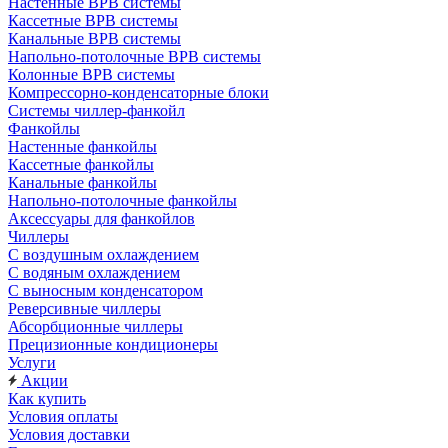
Настенные ВРВ системы
Кассетные ВРВ системы
Канальные ВРВ системы
Напольно-потолочные ВРВ системы
Колонные ВРВ системы
Компрессорно-конденсаторные блоки
Системы чиллер-фанкойл
Фанкойлы
Настенные фанкойлы
Кассетные фанкойлы
Канальные фанкойлы
Напольно-потолочные фанкойлы
Аксессуары для фанкойлов
Чиллеры
С воздушным охлаждением
С водяным охлаждением
С выносным конденсатором
Реверсивные чиллеры
Абсорбционные чиллеры
Прецизионные кондиционеры
Услуги
Акции
Как купить
Условия оплаты
Условия доставки