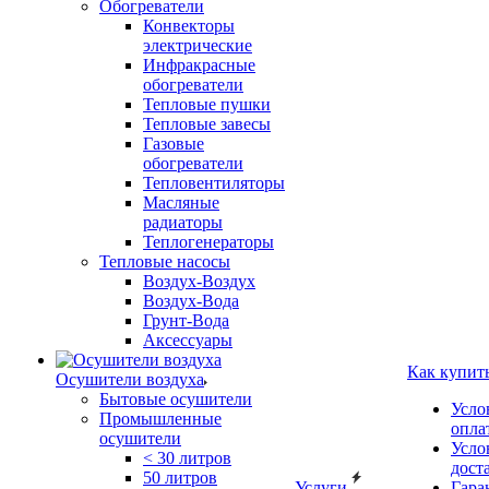
Обогреватели
Конвекторы
электрические
Инфракрасные
обогреватели
Тепловые пушки
Тепловые завесы
Газовые
обогреватели
Тепловентиляторы
Масляные
радиаторы
Теплогенераторы
Тепловые насосы
Воздух-Воздух
Воздух-Вода
Грунт-Вода
Аксессуары
Как купит
Осушители воздуха
Бытовые осушители
Усло
Промышленные
опла
осушители
Усло
< 30 литров
дост
50 литров
Услуги
Гара