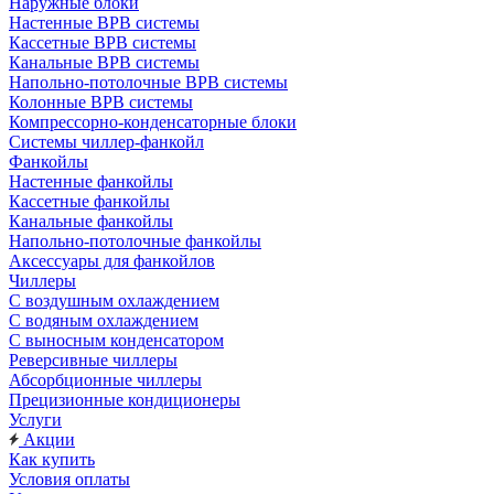
Наружные блоки
Настенные ВРВ системы
Кассетные ВРВ системы
Канальные ВРВ системы
Напольно-потолочные ВРВ системы
Колонные ВРВ системы
Компрессорно-конденсаторные блоки
Системы чиллер-фанкойл
Фанкойлы
Настенные фанкойлы
Кассетные фанкойлы
Канальные фанкойлы
Напольно-потолочные фанкойлы
Аксессуары для фанкойлов
Чиллеры
С воздушным охлаждением
С водяным охлаждением
С выносным конденсатором
Реверсивные чиллеры
Абсорбционные чиллеры
Прецизионные кондиционеры
Услуги
Акции
Как купить
Условия оплаты