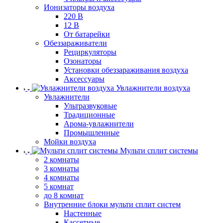
Ионизаторы воздуха
220 В
12 В
От батарейки
Обеззараживатели
Рециркуляторы
Озонаторы
Установки обеззараживания воздуха
Аксессуары
Увлажнители воздуха
Увлажнители
Ультразвуковые
Традиционные
Арома-увлажнители
Промышленные
Мойки воздуха
Мульти сплит системы
2 комнаты
3 комнаты
4 комнаты
5 комнат
до 8 комнат
Внутренние блоки мульти сплит систем
Настенные
Кассетные