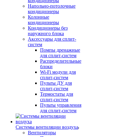
кондиционеры
Напольно-потолочные
кондиционеры
Колонные
кондиционеры
Кондиционеры без
наружного блока
Аксессуары для сплит-
систем
Помпы дренажные
для сплит-систем
Распределительные
блоки
Wi-Fi модули для
сплит-систем
Пульты ДУ для
сплит-систем
Термостаты для
сплит-систем
Пульты управления
для сплит-систем
Системы вентиляции воздуха
Вентиляторы