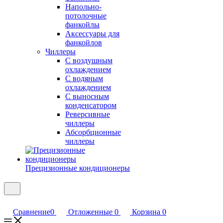
Напольно-
потолочные
фанкойлы
Аксессуары для
фанкойлов
Чиллеры
С воздушным
охлаждением
С водяным
охлаждением
С выносным
конденсатором
Реверсивные
чиллеры
Абсорбционные
чиллеры
Прецизионные кондиционеры
Сравнение
0
Отложенные
0
Корзина
0