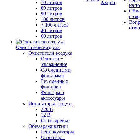
70 литров
Акции
на т
80 литров
Обме
90 литров
возв
100 литров
Вопр
> 100 литров
отве
40 литров
60 литров
Очистители воздуха
Очистители воздуха
Очистка +
Увлажнение
Cо сменными
фильтрами
Без сменных
фильтров
Фильтры и
аксессуары
Ионизаторы воздуха
220 В
12 В
От батарейки
Обеззараживатели
Рециркуляторы
Озонаторы