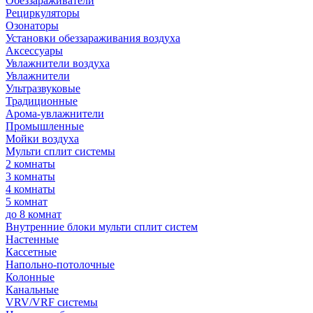
Обеззараживатели
Рециркуляторы
Озонаторы
Установки обеззараживания воздуха
Аксессуары
Увлажнители воздуха
Увлажнители
Ультразвуковые
Традиционные
Арома-увлажнители
Промышленные
Мойки воздуха
Мульти сплит системы
2 комнаты
3 комнаты
4 комнаты
5 комнат
до 8 комнат
Внутренние блоки мульти сплит систем
Настенные
Кассетные
Напольно-потолочные
Колонные
Канальные
VRV/VRF системы