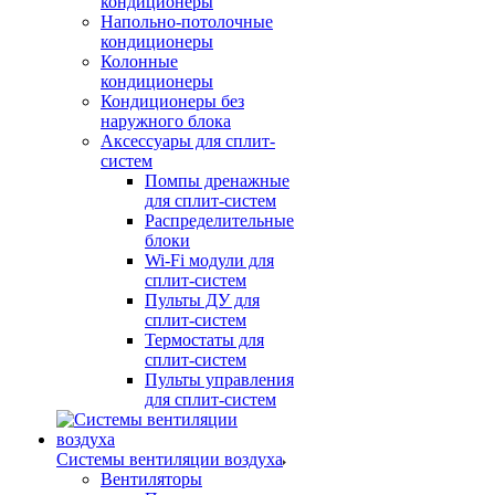
кондиционеры
Напольно-потолочные
кондиционеры
Колонные
кондиционеры
Кондиционеры без
наружного блока
Аксессуары для сплит-
систем
Помпы дренажные
для сплит-систем
Распределительные
блоки
Wi-Fi модули для
сплит-систем
Пульты ДУ для
сплит-систем
Термостаты для
сплит-систем
Пульты управления
для сплит-систем
Системы вентиляции воздуха
Вентиляторы