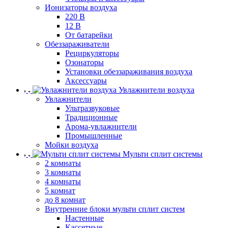
Ионизаторы воздуха
220 В
12 В
От батарейки
Обеззараживатели
Рециркуляторы
Озонаторы
Установки обеззараживания воздуха
Аксессуары
Увлажнители воздуха
Увлажнители
Ультразвуковые
Традиционные
Арома-увлажнители
Промышленные
Мойки воздуха
Мульти сплит системы
2 комнаты
3 комнаты
4 комнаты
5 комнат
до 8 комнат
Внутренние блоки мульти сплит систем
Настенные
Кассетные