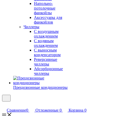
Напольно-
потолочные
фанкойлы
Аксессуары для
фанкойлов
Чиллеры
С воздушным
охлаждением
С водяным
охлаждением
С выносным
конденсатором
Реверсивные
чиллеры
Абсорбционные
чиллеры
Прецизионные кондиционеры
Сравнение
0
Отложенные
0
Корзина
0