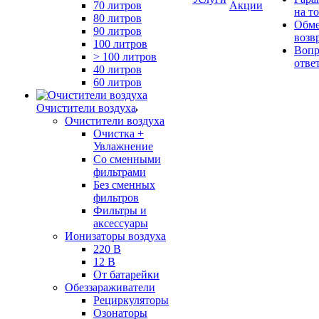
70 литров
Акции
на т
80 литров
Обме
90 литров
возв
100 литров
Вопр
> 100 литров
отве
40 литров
60 литров
Очистители воздуха
Очистители воздуха
Очистка +
Увлажнение
Cо сменными
фильтрами
Без сменных
фильтров
Фильтры и
аксессуары
Ионизаторы воздуха
220 В
12 В
От батарейки
Обеззараживатели
Рециркуляторы
Озонаторы