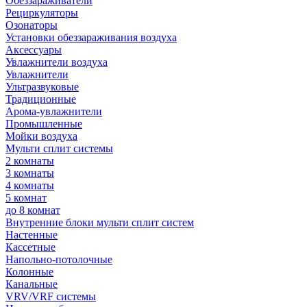
Обеззараживатели
Рециркуляторы
Озонаторы
Установки обеззараживания воздуха
Аксессуары
Увлажнители воздуха
Увлажнители
Ультразвуковые
Традиционные
Арома-увлажнители
Промышленные
Мойки воздуха
Мульти сплит системы
2 комнаты
3 комнаты
4 комнаты
5 комнат
до 8 комнат
Внутренние блоки мульти сплит систем
Настенные
Кассетные
Напольно-потолочные
Колонные
Канальные
VRV/VRF системы