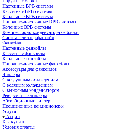
Наружные блоки
Настенные ВРВ системы
Кассетные ВРВ системы
Канальные ВРВ системы
Напольно-потолочные ВРВ системы
Колонные ВРВ системы
Компрессорно-конденсаторные блоки
Системы чиллер-фанкойл
Фанкойлы
Настенные фанкойлы
Кассетные фанкойлы
Канальные фанкойлы
Напольно-потолочные фанкойлы
Аксессуары для фанкойлов
Чиллеры
С воздушным охлаждением
С водяным охлаждением
С выносным конденсатором
Реверсивные чиллеры
Абсорбционные чиллеры
Прецизионные кондиционеры
Услуги
Акции
Как купить
Условия оплаты