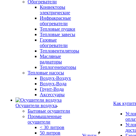
Обогреватели
Конвекторы
электрические
Инфракрасные
обогреватели
Тепловые пушки
Тепловые завесы
Газовые
обогреватели
Тепловентиляторы
Масляные
радиаторы
Теплогенераторы
Тепловые насосы
Воздух-Воздух
Воздух-Вода
Грунт-Вода
Аксессуары
Как купит
Осушители воздуха
Бытовые осушители
Усло
Промышленные
опла
осушители
Усло
< 30 литров
дост
50 литров
Услуги
Гара