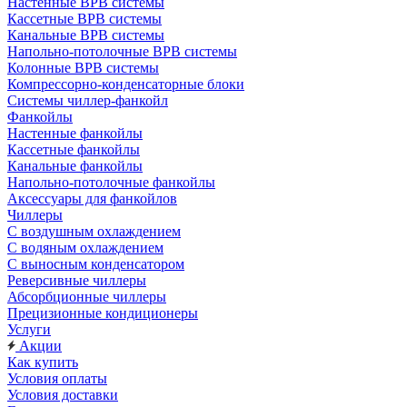
Настенные ВРВ системы
Кассетные ВРВ системы
Канальные ВРВ системы
Напольно-потолочные ВРВ системы
Колонные ВРВ системы
Компрессорно-конденсаторные блоки
Системы чиллер-фанкойл
Фанкойлы
Настенные фанкойлы
Кассетные фанкойлы
Канальные фанкойлы
Напольно-потолочные фанкойлы
Аксессуары для фанкойлов
Чиллеры
С воздушным охлаждением
С водяным охлаждением
С выносным конденсатором
Реверсивные чиллеры
Абсорбционные чиллеры
Прецизионные кондиционеры
Услуги
Акции
Как купить
Условия оплаты
Условия доставки