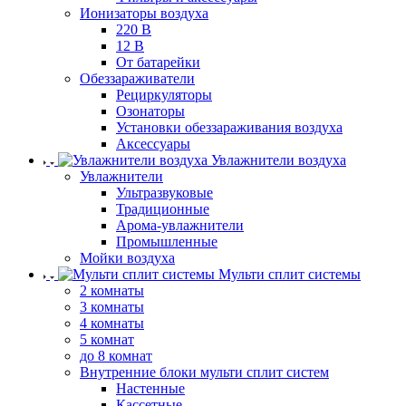
Ионизаторы воздуха
220 В
12 В
От батарейки
Обеззараживатели
Рециркуляторы
Озонаторы
Установки обеззараживания воздуха
Аксессуары
Увлажнители воздуха
Увлажнители
Ультразвуковые
Традиционные
Арома-увлажнители
Промышленные
Мойки воздуха
Мульти сплит системы
2 комнаты
3 комнаты
4 комнаты
5 комнат
до 8 комнат
Внутренние блоки мульти сплит систем
Настенные
Кассетные