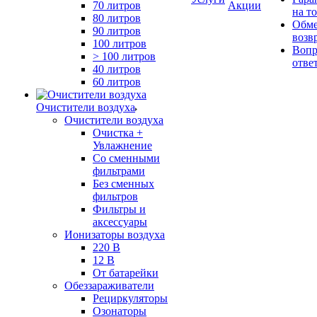
70 литров
Акции
на т
80 литров
Обме
90 литров
возв
100 литров
Вопр
> 100 литров
отве
40 литров
60 литров
Очистители воздуха
Очистители воздуха
Очистка +
Увлажнение
Cо сменными
фильтрами
Без сменных
фильтров
Фильтры и
аксессуары
Ионизаторы воздуха
220 В
12 В
От батарейки
Обеззараживатели
Рециркуляторы
Озонаторы