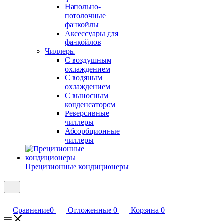
Напольно-
потолочные
фанкойлы
Аксессуары для
фанкойлов
Чиллеры
С воздушным
охлаждением
С водяным
охлаждением
С выносным
конденсатором
Реверсивные
чиллеры
Абсорбционные
чиллеры
Прецизионные кондиционеры
Сравнение
0
Отложенные
0
Корзина
0