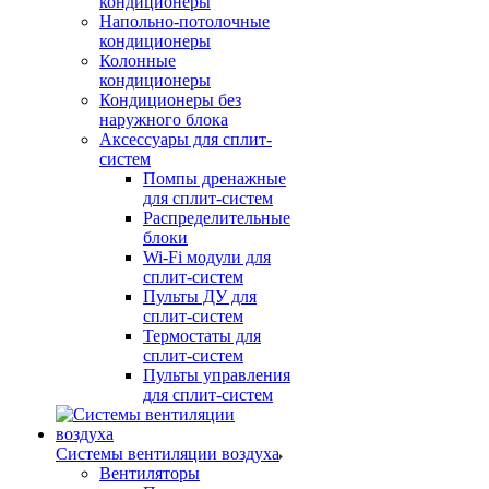
кондиционеры
Напольно-потолочные
кондиционеры
Колонные
кондиционеры
Кондиционеры без
наружного блока
Аксессуары для сплит-
систем
Помпы дренажные
для сплит-систем
Распределительные
блоки
Wi-Fi модули для
сплит-систем
Пульты ДУ для
сплит-систем
Термостаты для
сплит-систем
Пульты управления
для сплит-систем
Системы вентиляции воздуха
Вентиляторы