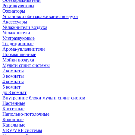
Обеззараживатели
Рециркуляторы
Озонаторы
Установки обеззараживания воздуха
Аксессуары
Увлажнители воздуха
Увлажнители
Ультразвуковые
Традиционные
Арома-увлажнители
Промышленные
Мойки воздуха
Мульти сплит системы
2 комнаты
3 комнаты
4 комнаты
5 комнат
до 8 комнат
Внутренние блоки мульти сплит систем
Настенные
Кассетные
Напольно-потолочные
Колонные
Канальные
VRV/VRF системы