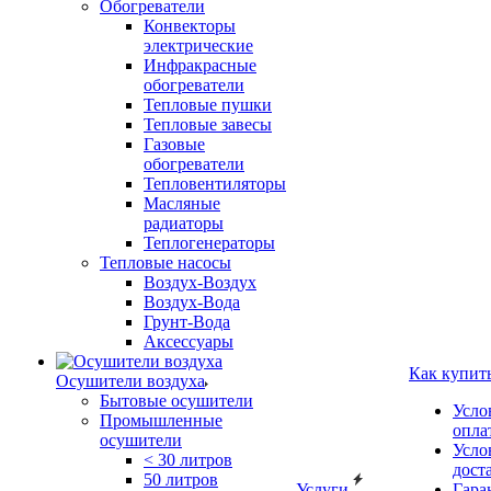
Обогреватели
Конвекторы
электрические
Инфракрасные
обогреватели
Тепловые пушки
Тепловые завесы
Газовые
обогреватели
Тепловентиляторы
Масляные
радиаторы
Теплогенераторы
Тепловые насосы
Воздух-Воздух
Воздух-Вода
Грунт-Вода
Аксессуары
Как купит
Осушители воздуха
Бытовые осушители
Усло
Промышленные
опла
осушители
Усло
< 30 литров
дост
50 литров
Услуги
Гара