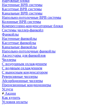
Наружные блоки
Настенные ВРВ системы
Кассетные ВРВ системы
Канальные ВРВ системы
Напольно-потолочные ВРВ системы
Колонные ВРВ системы
Компрессорно-конденсаторные блоки
Системы чиллер-фанкойл
Фанкойлы
Настенные фанкойлы
Кассетные фанкойлы
Канальные фанкойлы
Напольно-потолочные фанкойлы
Аксессуары для фанкойлов
Чиллеры
С воздушным охлаждением
С водяным охлаждением
С выносным конденсатором
Реверсивные чиллеры
Абсорбционные чиллеры
Прецизионные кондиционеры
Услуги
Акции
Как купить
Условия оплаты