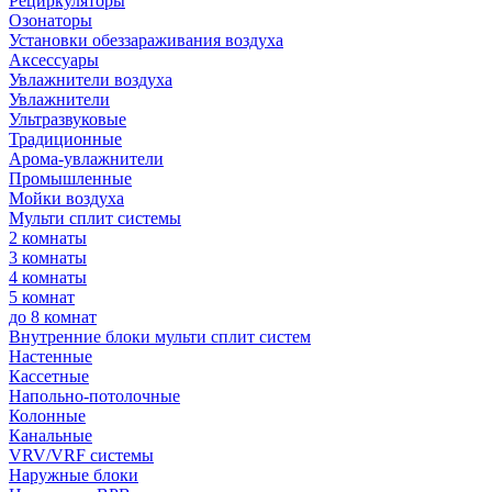
Рециркуляторы
Озонаторы
Установки обеззараживания воздуха
Аксессуары
Увлажнители воздуха
Увлажнители
Ультразвуковые
Традиционные
Арома-увлажнители
Промышленные
Мойки воздуха
Мульти сплит системы
2 комнаты
3 комнаты
4 комнаты
5 комнат
до 8 комнат
Внутренние блоки мульти сплит систем
Настенные
Кассетные
Напольно-потолочные
Колонные
Канальные
VRV/VRF системы
Наружные блоки