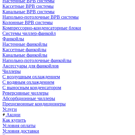
Настенные ВРВ системы
Кассетные ВРВ системы
Канальные ВРВ системы
Напольно-потолочные ВРВ системы
Колонные ВРВ системы
Компрессорно-конденсаторные блоки
Системы чиллер-фанкойл
Фанкойлы
Настенные фанкойлы
Кассетные фанкойлы
Канальные фанкойлы
Напольно-потолочные фанкойлы
Аксессуары для фанкойлов
Чиллеры
С воздушным охлаждением
С водяным охлаждением
С выносным конденсатором
Реверсивные чиллеры
Абсорбционные чиллеры
Прецизионные кондиционеры
Услуги
Акции
Как купить
Условия оплаты
Условия доставки