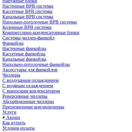
Наружные блоки
Настенные ВРВ системы
Кассетные ВРВ системы
Канальные ВРВ системы
Напольно-потолочные ВРВ системы
Колонные ВРВ системы
Компрессорно-конденсаторные блоки
Системы чиллер-фанкойл
Фанкойлы
Настенные фанкойлы
Кассетные фанкойлы
Канальные фанкойлы
Напольно-потолочные фанкойлы
Аксессуары для фанкойлов
Чиллеры
С воздушным охлаждением
С водяным охлаждением
С выносным конденсатором
Реверсивные чиллеры
Абсорбционные чиллеры
Прецизионные кондиционеры
Услуги
Акции
Как купить
Условия оплаты