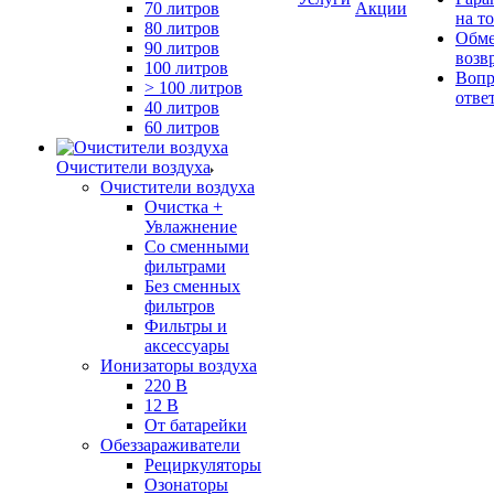
70 литров
Акции
на т
80 литров
Обме
90 литров
возв
100 литров
Вопр
> 100 литров
отве
40 литров
60 литров
Очистители воздуха
Очистители воздуха
Очистка +
Увлажнение
Cо сменными
фильтрами
Без сменных
фильтров
Фильтры и
аксессуары
Ионизаторы воздуха
220 В
12 В
От батарейки
Обеззараживатели
Рециркуляторы
Озонаторы