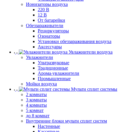
Ионизаторы воздуха
220 В
12 В
От батарейки
Обеззараживатели
Рециркуляторы
Озонаторы
Установки обеззараживания воздуха
Аксессуары
Увлажнители воздуха
Увлажнители
Ультразвуковые
Традиционные
Арома-увлажнители
Промышленные
Мойки воздуха
Мульти сплит системы
2 комнаты
3 комнаты
4 комнаты
5 комнат
до 8 комнат
Внутренние блоки мульти сплит систем
Настенные
Кассетные