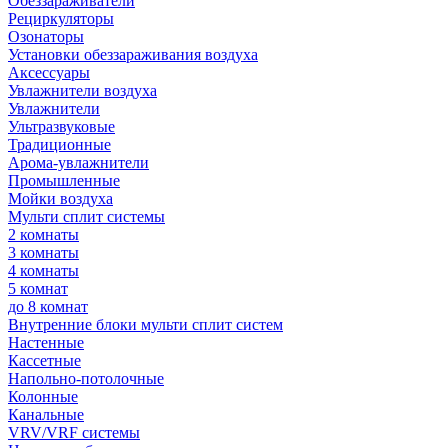
Обеззараживатели
Рециркуляторы
Озонаторы
Установки обеззараживания воздуха
Аксессуары
Увлажнители воздуха
Увлажнители
Ультразвуковые
Традиционные
Арома-увлажнители
Промышленные
Мойки воздуха
Мульти сплит системы
2 комнаты
3 комнаты
4 комнаты
5 комнат
до 8 комнат
Внутренние блоки мульти сплит систем
Настенные
Кассетные
Напольно-потолочные
Колонные
Канальные
VRV/VRF системы