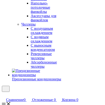
Напольно-
потолочные
фанкойлы
Аксессуары для
фанкойлов
Чиллеры
С воздушным
охлаждением
С водяным
охлаждением
С выносным
конденсатором
Реверсивные
чиллеры
Абсорбционные
чиллеры
Прецизионные кондиционеры
Сравнение
0
Отложенные
0
Корзина
0