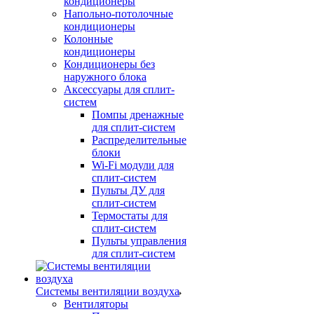
кондиционеры
Напольно-потолочные
кондиционеры
Колонные
кондиционеры
Кондиционеры без
наружного блока
Аксессуары для сплит-
систем
Помпы дренажные
для сплит-систем
Распределительные
блоки
Wi-Fi модули для
сплит-систем
Пульты ДУ для
сплит-систем
Термостаты для
сплит-систем
Пульты управления
для сплит-систем
Системы вентиляции воздуха
Вентиляторы