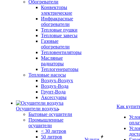
Обогреватели
Конвекторы
электрические
Инфракрасные
обогреватели
Тепловые пушки
Тепловые завесы
Газовые
обогреватели
Тепловентиляторы
Масляные
радиаторы
Теплогенераторы
Тепловые насосы
Воздух-Воздух
Воздух-Вода
Грунт-Вода
Аксессуары
Как купит
Осушители воздуха
Бытовые осушители
Усло
Промышленные
опла
осушители
Усло
< 30 литров
дост
50 литров
Услуги
Гара