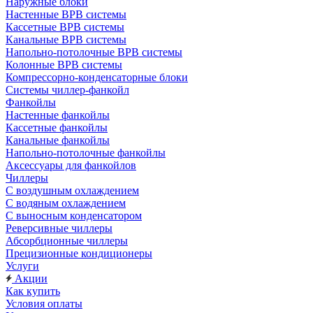
Наружные блоки
Настенные ВРВ системы
Кассетные ВРВ системы
Канальные ВРВ системы
Напольно-потолочные ВРВ системы
Колонные ВРВ системы
Компрессорно-конденсаторные блоки
Системы чиллер-фанкойл
Фанкойлы
Настенные фанкойлы
Кассетные фанкойлы
Канальные фанкойлы
Напольно-потолочные фанкойлы
Аксессуары для фанкойлов
Чиллеры
С воздушным охлаждением
С водяным охлаждением
С выносным конденсатором
Реверсивные чиллеры
Абсорбционные чиллеры
Прецизионные кондиционеры
Услуги
Акции
Как купить
Условия оплаты