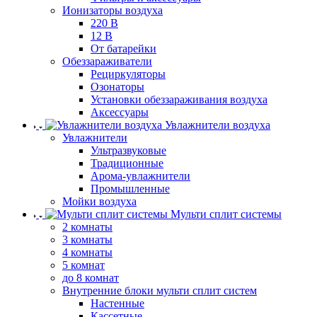
Ионизаторы воздуха
220 В
12 В
От батарейки
Обеззараживатели
Рециркуляторы
Озонаторы
Установки обеззараживания воздуха
Аксессуары
Увлажнители воздуха
Увлажнители
Ультразвуковые
Традиционные
Арома-увлажнители
Промышленные
Мойки воздуха
Мульти сплит системы
2 комнаты
3 комнаты
4 комнаты
5 комнат
до 8 комнат
Внутренние блоки мульти сплит систем
Настенные
Кассетные