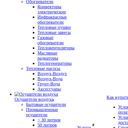
Обогреватели
Конвекторы
электрические
Инфракрасные
обогреватели
Тепловые пушки
Тепловые завесы
Газовые
обогреватели
Тепловентиляторы
Масляные
радиаторы
Теплогенераторы
Тепловые насосы
Воздух-Воздух
Воздух-Вода
Грунт-Вода
Аксессуары
Как купит
Осушители воздуха
Бытовые осушители
Усло
Промышленные
опла
осушители
Усло
< 30 литров
дост
50 литров
Услуги
Гара