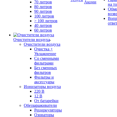
70 литров
Акции
на т
80 литров
Обме
90 литров
возв
100 литров
Вопр
> 100 литров
отве
40 литров
60 литров
Очистители воздуха
Очистители воздуха
Очистка +
Увлажнение
Cо сменными
фильтрами
Без сменных
фильтров
Фильтры и
аксессуары
Ионизаторы воздуха
220 В
12 В
От батарейки
Обеззараживатели
Рециркуляторы
Озонаторы