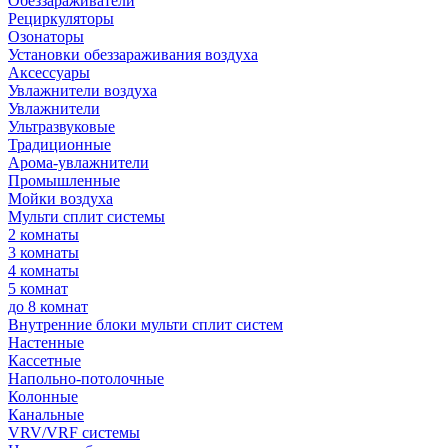
Обеззараживатели
Рециркуляторы
Озонаторы
Установки обеззараживания воздуха
Аксессуары
Увлажнители воздуха
Увлажнители
Ультразвуковые
Традиционные
Арома-увлажнители
Промышленные
Мойки воздуха
Мульти сплит системы
2 комнаты
3 комнаты
4 комнаты
5 комнат
до 8 комнат
Внутренние блоки мульти сплит систем
Настенные
Кассетные
Напольно-потолочные
Колонные
Канальные
VRV/VRF системы