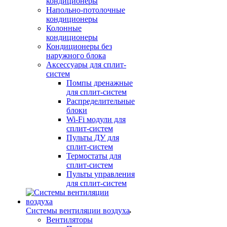
кондиционеры
Напольно-потолочные
кондиционеры
Колонные
кондиционеры
Кондиционеры без
наружного блока
Аксессуары для сплит-
систем
Помпы дренажные
для сплит-систем
Распределительные
блоки
Wi-Fi модули для
сплит-систем
Пульты ДУ для
сплит-систем
Термостаты для
сплит-систем
Пульты управления
для сплит-систем
Системы вентиляции воздуха
Вентиляторы