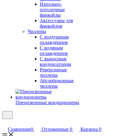
Напольно-
потолочные
фанкойлы
Аксессуары для
фанкойлов
Чиллеры
С воздушным
охлаждением
С водяным
охлаждением
С выносным
конденсатором
Реверсивные
чиллеры
Абсорбционные
чиллеры
Прецизионные кондиционеры
Сравнение
0
Отложенные
0
Корзина
0