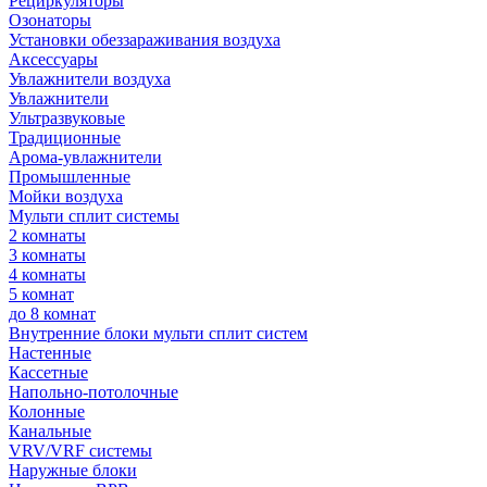
Рециркуляторы
Озонаторы
Установки обеззараживания воздуха
Аксессуары
Увлажнители воздуха
Увлажнители
Ультразвуковые
Традиционные
Арома-увлажнители
Промышленные
Мойки воздуха
Мульти сплит системы
2 комнаты
3 комнаты
4 комнаты
5 комнат
до 8 комнат
Внутренние блоки мульти сплит систем
Настенные
Кассетные
Напольно-потолочные
Колонные
Канальные
VRV/VRF системы
Наружные блоки