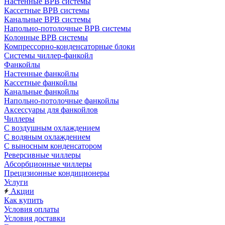
Настенные ВРВ системы
Кассетные ВРВ системы
Канальные ВРВ системы
Напольно-потолочные ВРВ системы
Колонные ВРВ системы
Компрессорно-конденсаторные блоки
Системы чиллер-фанкойл
Фанкойлы
Настенные фанкойлы
Кассетные фанкойлы
Канальные фанкойлы
Напольно-потолочные фанкойлы
Аксессуары для фанкойлов
Чиллеры
С воздушным охлаждением
С водяным охлаждением
С выносным конденсатором
Реверсивные чиллеры
Абсорбционные чиллеры
Прецизионные кондиционеры
Услуги
Акции
Как купить
Условия оплаты
Условия доставки