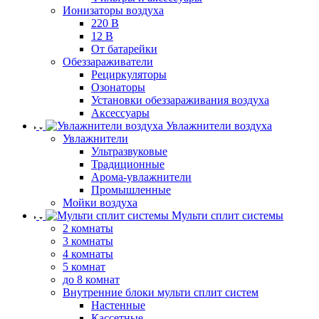
Ионизаторы воздуха
220 В
12 В
От батарейки
Обеззараживатели
Рециркуляторы
Озонаторы
Установки обеззараживания воздуха
Аксессуары
Увлажнители воздуха
Увлажнители
Ультразвуковые
Традиционные
Арома-увлажнители
Промышленные
Мойки воздуха
Мульти сплит системы
2 комнаты
3 комнаты
4 комнаты
5 комнат
до 8 комнат
Внутренние блоки мульти сплит систем
Настенные
Кассетные