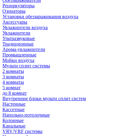
Обеззараживатели
Рециркуляторы
Озонаторы
Установки обеззараживания воздуха
Аксессуары
Увлажнители воздуха
Увлажнители
Ультразвуковые
Традиционные
Арома-увлажнители
Промышленные
Мойки воздуха
Мульти сплит системы
2 комнаты
3 комнаты
4 комнаты
5 комнат
до 8 комнат
Внутренние блоки мульти сплит систем
Настенные
Кассетные
Напольно-потолочные
Колонные
Канальные
VRV/VRF системы