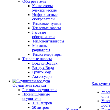
Обогреватели
Конвекторы
электрические
Инфракрасные
обогреватели
Тепловые пушки
Тепловые завесы
Газовые
обогреватели
Тепловентиляторы
Масляные
радиаторы
Теплогенераторы
Тепловые насосы
Воздух-Воздух
Воздух-Вода
Грунт-Вода
Аксессуары
Как купит
Осушители воздуха
Бытовые осушители
Усло
Промышленные
опла
осушители
Усло
< 30 литров
дост
50 литров
Услуги
Гара