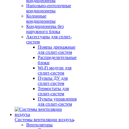
кондиционеры
Напольно-потолочные
кондиционеры
Колонные
кондиционеры
Кондиционеры без
наружного блока
Аксессуары для сплит-
систем
Помпы дренажные
для сплит-систем
Распределительные
блоки
Wi-Fi модули для
сплит-систем
Пульты ДУ для
сплит-систем
Термостаты для
сплит-систем
Пульты управления
для сплит-систем
Системы вентиляции воздуха
Вентиляторы