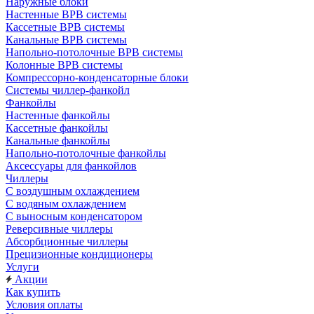
Наружные блоки
Настенные ВРВ системы
Кассетные ВРВ системы
Канальные ВРВ системы
Напольно-потолочные ВРВ системы
Колонные ВРВ системы
Компрессорно-конденсаторные блоки
Системы чиллер-фанкойл
Фанкойлы
Настенные фанкойлы
Кассетные фанкойлы
Канальные фанкойлы
Напольно-потолочные фанкойлы
Аксессуары для фанкойлов
Чиллеры
С воздушным охлаждением
С водяным охлаждением
С выносным конденсатором
Реверсивные чиллеры
Абсорбционные чиллеры
Прецизионные кондиционеры
Услуги
Акции
Как купить
Условия оплаты