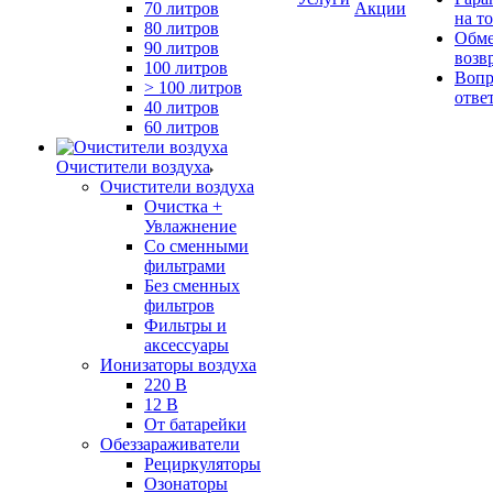
70 литров
Акции
на т
80 литров
Обме
90 литров
возв
100 литров
Вопр
> 100 литров
отве
40 литров
60 литров
Очистители воздуха
Очистители воздуха
Очистка +
Увлажнение
Cо сменными
фильтрами
Без сменных
фильтров
Фильтры и
аксессуары
Ионизаторы воздуха
220 В
12 В
От батарейки
Обеззараживатели
Рециркуляторы
Озонаторы