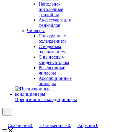
Напольно-
потолочные
фанкойлы
Аксессуары для
фанкойлов
Чиллеры
С воздушным
охлаждением
С водяным
охлаждением
С выносным
конденсатором
Реверсивные
чиллеры
Абсорбционные
чиллеры
Прецизионные кондиционеры
Сравнение
0
Отложенные
0
Корзина
0