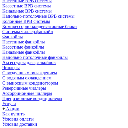
Настенные ВРВ системы
Кассетные ВРВ системы
Канальные ВРВ системы
Напольно-потолочные ВРВ системы
Колонные ВРВ системы
Компрессорно-конденсаторные блоки
Системы чиллер-фанкойл
Фанкойлы
Настенные фанкойлы
Кассетные фанкойлы
Канальные фанкойлы
Напольно-потолочные фанкойлы
Аксессуары для фанкойлов
Чиллеры
С воздушным охлаждением
С водяным охлаждением
С выносным конденсатором
Реверсивные чиллеры
Абсорбционные чиллеры
Прецизионные кондиционеры
Услуги
Акции
Как купить
Условия оплаты
Условия доставки