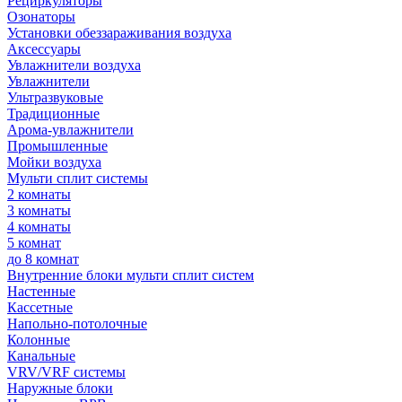
Рециркуляторы
Озонаторы
Установки обеззараживания воздуха
Аксессуары
Увлажнители воздуха
Увлажнители
Ультразвуковые
Традиционные
Арома-увлажнители
Промышленные
Мойки воздуха
Мульти сплит системы
2 комнаты
3 комнаты
4 комнаты
5 комнат
до 8 комнат
Внутренние блоки мульти сплит систем
Настенные
Кассетные
Напольно-потолочные
Колонные
Канальные
VRV/VRF системы
Наружные блоки