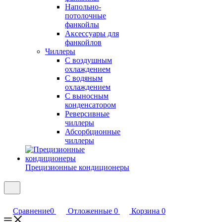
Напольно-
потолочные
фанкойлы
Аксессуары для
фанкойлов
Чиллеры
С воздушным
охлаждением
С водяным
охлаждением
С выносным
конденсатором
Реверсивные
чиллеры
Абсорбционные
чиллеры
Прецизионные кондиционеры
Сравнение
0
Отложенные
0
Корзина
0