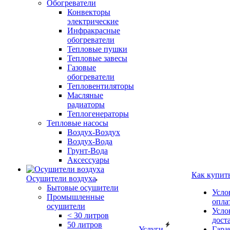
Обогреватели
Конвекторы
электрические
Инфракрасные
обогреватели
Тепловые пушки
Тепловые завесы
Газовые
обогреватели
Тепловентиляторы
Масляные
радиаторы
Теплогенераторы
Тепловые насосы
Воздух-Воздух
Воздух-Вода
Грунт-Вода
Аксессуары
Как купит
Осушители воздуха
Бытовые осушители
Усло
Промышленные
опла
осушители
Усло
< 30 литров
дост
50 литров
Услуги
Гара