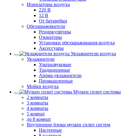
Ионизаторы воздуха
220 В
12 В
От батарейки
Обеззараживатели
Рециркуляторы
Озонаторы
Установки обеззараживания воздуха
Аксессуары
Увлажнители воздуха
Увлажнители
Ультразвуковые
Традиционные
Арома-увлажнители
Промышленные
Мойки воздуха
Мульти сплит системы
2 комнаты
3 комнаты
4 комнаты
5 комнат
до 8 комнат
Внутренние блоки мульти сплит систем
Настенные
Кассетные