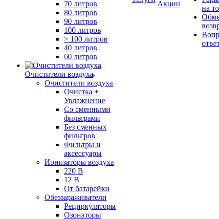
70 литров
Акции
на т
80 литров
Обме
90 литров
возв
100 литров
Вопр
> 100 литров
отве
40 литров
60 литров
Очистители воздуха
Очистители воздуха
Очистка +
Увлажнение
Cо сменными
фильтрами
Без сменных
фильтров
Фильтры и
аксессуары
Ионизаторы воздуха
220 В
12 В
От батарейки
Обеззараживатели
Рециркуляторы
Озонаторы