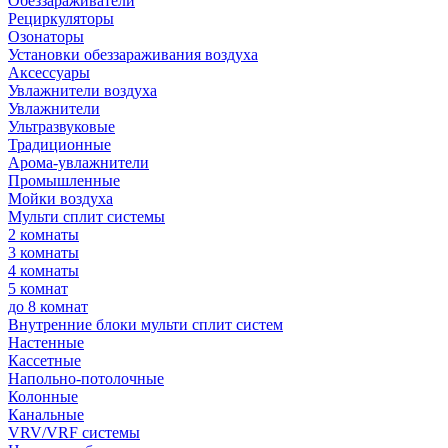
Обеззараживатели
Рециркуляторы
Озонаторы
Установки обеззараживания воздуха
Аксессуары
Увлажнители воздуха
Увлажнители
Ультразвуковые
Традиционные
Арома-увлажнители
Промышленные
Мойки воздуха
Мульти сплит системы
2 комнаты
3 комнаты
4 комнаты
5 комнат
до 8 комнат
Внутренние блоки мульти сплит систем
Настенные
Кассетные
Напольно-потолочные
Колонные
Канальные
VRV/VRF системы