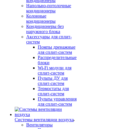
кондиционеры
Напольно-потолочные
кондиционеры
Колонные
кондиционеры
Кондиционеры без
наружного блока
Аксессуары для сплит-
систем
Помпы дренажные
для сплит-систем
Распределительные
блоки
Wi-Fi модули для
сплит-систем
Пульты ДУ для
сплит-систем
Термостаты для
сплит-систем
Пульты управления
для сплит-систем
Системы вентиляции воздуха
Вентиляторы