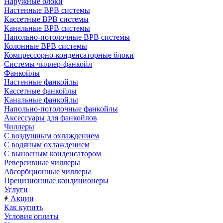
Наружные блоки
Настенные ВРВ системы
Кассетные ВРВ системы
Канальные ВРВ системы
Напольно-потолочные ВРВ системы
Колонные ВРВ системы
Компрессорно-конденсаторные блоки
Системы чиллер-фанкойл
Фанкойлы
Настенные фанкойлы
Кассетные фанкойлы
Канальные фанкойлы
Напольно-потолочные фанкойлы
Аксессуары для фанкойлов
Чиллеры
С воздушным охлаждением
С водяным охлаждением
С выносным конденсатором
Реверсивные чиллеры
Абсорбционные чиллеры
Прецизионные кондиционеры
Услуги
Акции
Как купить
Условия оплаты