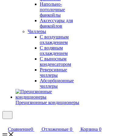
Напольно-
потолочные
фанкойлы
Аксессуары для
фанкойлов
Чиллеры
С воздушным
охлаждением
С водяным
охлаждением
С выносным
конденсатором
Реверсивные
чиллеры
Абсорбционные
чиллеры
Прецизионные кондиционеры
Сравнение
0
Отложенные
0
Корзина
0