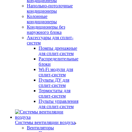
кондиционеры
Напольно-потолочные
кондиционеры
Колонные
кондиционеры
Кондиционеры без
наружного блока
Аксессуары для сплит-
систем
Помпы дренажные
для сплит-систем
Распределительные
блоки
Wi-Fi модули для
сплит-систем
Пульты ДУ для
сплит-систем
Термостаты для
сплит-систем
Пульты управления
для сплит-систем
Системы вентиляции воздуха
Вентиляторы