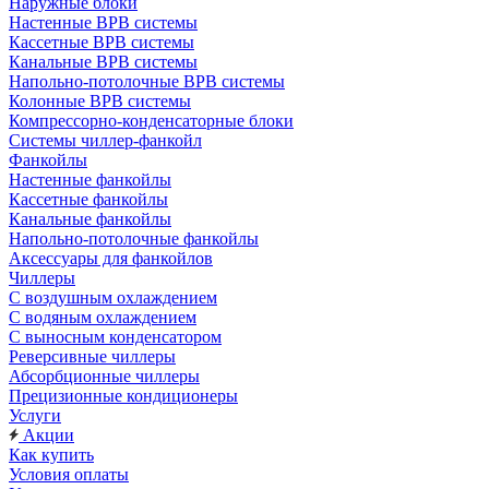
Наружные блоки
Настенные ВРВ системы
Кассетные ВРВ системы
Канальные ВРВ системы
Напольно-потолочные ВРВ системы
Колонные ВРВ системы
Компрессорно-конденсаторные блоки
Системы чиллер-фанкойл
Фанкойлы
Настенные фанкойлы
Кассетные фанкойлы
Канальные фанкойлы
Напольно-потолочные фанкойлы
Аксессуары для фанкойлов
Чиллеры
С воздушным охлаждением
С водяным охлаждением
С выносным конденсатором
Реверсивные чиллеры
Абсорбционные чиллеры
Прецизионные кондиционеры
Услуги
Акции
Как купить
Условия оплаты