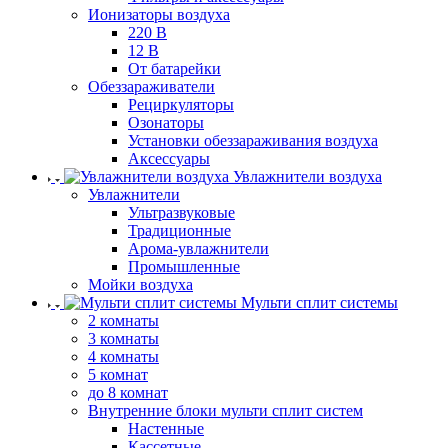
Ионизаторы воздуха
220 В
12 В
От батарейки
Обеззараживатели
Рециркуляторы
Озонаторы
Установки обеззараживания воздуха
Аксессуары
Увлажнители воздуха
Увлажнители
Ультразвуковые
Традиционные
Арома-увлажнители
Промышленные
Мойки воздуха
Мульти сплит системы
2 комнаты
3 комнаты
4 комнаты
5 комнат
до 8 комнат
Внутренние блоки мульти сплит систем
Настенные
Кассетные