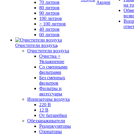
70 литров
Акции
на т
80 литров
Обме
90 литров
возв
100 литров
Вопр
> 100 литров
отве
40 литров
60 литров
Очистители воздуха
Очистители воздуха
Очистка +
Увлажнение
Cо сменными
фильтрами
Без сменных
фильтров
Фильтры и
аксессуары
Ионизаторы воздуха
220 В
12 В
От батарейки
Обеззараживатели
Рециркуляторы
Озонаторы