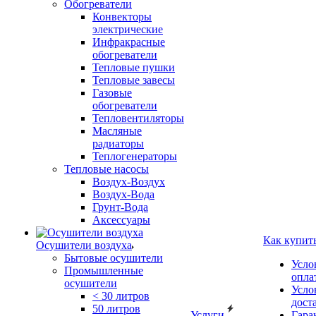
Обогреватели
Конвекторы
электрические
Инфракрасные
обогреватели
Тепловые пушки
Тепловые завесы
Газовые
обогреватели
Тепловентиляторы
Масляные
радиаторы
Теплогенераторы
Тепловые насосы
Воздух-Воздух
Воздух-Вода
Грунт-Вода
Аксессуары
Как купит
Осушители воздуха
Бытовые осушители
Усло
Промышленные
опла
осушители
Усло
< 30 литров
дост
50 литров
Услуги
Гара