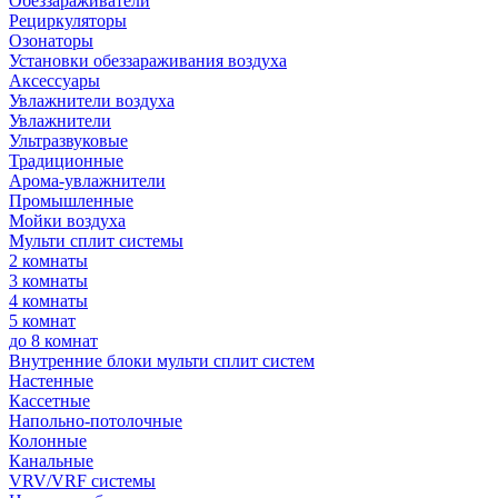
Обеззараживатели
Рециркуляторы
Озонаторы
Установки обеззараживания воздуха
Аксессуары
Увлажнители воздуха
Увлажнители
Ультразвуковые
Традиционные
Арома-увлажнители
Промышленные
Мойки воздуха
Мульти сплит системы
2 комнаты
3 комнаты
4 комнаты
5 комнат
до 8 комнат
Внутренние блоки мульти сплит систем
Настенные
Кассетные
Напольно-потолочные
Колонные
Канальные
VRV/VRF системы