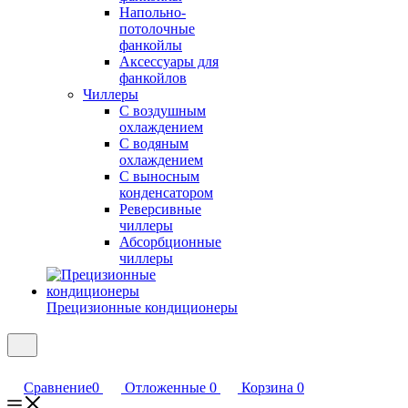
Напольно-
потолочные
фанкойлы
Аксессуары для
фанкойлов
Чиллеры
С воздушным
охлаждением
С водяным
охлаждением
С выносным
конденсатором
Реверсивные
чиллеры
Абсорбционные
чиллеры
Прецизионные кондиционеры
Сравнение
0
Отложенные
0
Корзина
0