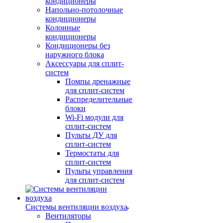
кондиционеры
Напольно-потолочные
кондиционеры
Колонные
кондиционеры
Кондиционеры без
наружного блока
Аксессуары для сплит-
систем
Помпы дренажные
для сплит-систем
Распределительные
блоки
Wi-Fi модули для
сплит-систем
Пульты ДУ для
сплит-систем
Термостаты для
сплит-систем
Пульты управления
для сплит-систем
Системы вентиляции воздуха
Вентиляторы