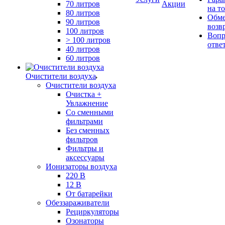
70 литров
Акции
на т
80 литров
Обме
90 литров
возв
100 литров
Вопр
> 100 литров
отве
40 литров
60 литров
Очистители воздуха
Очистители воздуха
Очистка +
Увлажнение
Cо сменными
фильтрами
Без сменных
фильтров
Фильтры и
аксессуары
Ионизаторы воздуха
220 В
12 В
От батарейки
Обеззараживатели
Рециркуляторы
Озонаторы