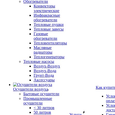
Обогреватели
Конвекторы
электрические
Инфракрасные
обогреватели
Тепловые пушки
Тепловые завесы
Газовые
обогреватели
Тепловентиляторы
Масляные
радиаторы
Теплогенераторы
Тепловые насосы
Воздух-Воздух
Воздух-Вода
Грунт-Вода
Аксессуары
Как купит
Осушители воздуха
Бытовые осушители
Усло
Промышленные
опла
осушители
Усло
< 30 литров
дост
50 литров
Услуги
Гара