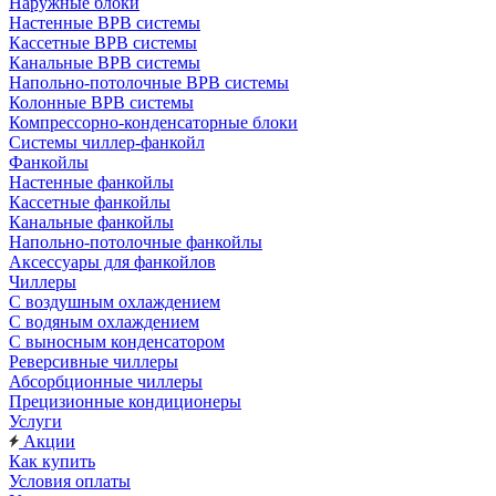
Наружные блоки
Настенные ВРВ системы
Кассетные ВРВ системы
Канальные ВРВ системы
Напольно-потолочные ВРВ системы
Колонные ВРВ системы
Компрессорно-конденсаторные блоки
Системы чиллер-фанкойл
Фанкойлы
Настенные фанкойлы
Кассетные фанкойлы
Канальные фанкойлы
Напольно-потолочные фанкойлы
Аксессуары для фанкойлов
Чиллеры
С воздушным охлаждением
С водяным охлаждением
С выносным конденсатором
Реверсивные чиллеры
Абсорбционные чиллеры
Прецизионные кондиционеры
Услуги
Акции
Как купить
Условия оплаты