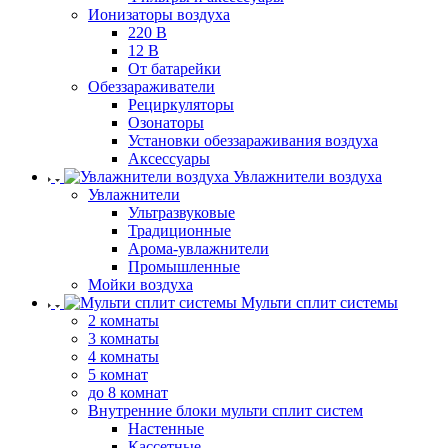
Ионизаторы воздуха
220 В
12 В
От батарейки
Обеззараживатели
Рециркуляторы
Озонаторы
Установки обеззараживания воздуха
Аксессуары
Увлажнители воздуха
Увлажнители
Ультразвуковые
Традиционные
Арома-увлажнители
Промышленные
Мойки воздуха
Мульти сплит системы
2 комнаты
3 комнаты
4 комнаты
5 комнат
до 8 комнат
Внутренние блоки мульти сплит систем
Настенные
Кассетные