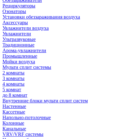
Обеззараживатели
Рециркуляторы
Озонаторы
Установки обеззараживания воздуха
Аксессуары
Увлажнители воздуха
Увлажнители
Ультразвуковые
Традиционные
Арома-увлажнители
Промышленные
Мойки воздуха
Мульти сплит системы
2 комнаты
3 комнаты
4 комнаты
5 комнат
до 8 комнат
Внутренние блоки мульти сплит систем
Настенные
Кассетные
Напольно-потолочные
Колонные
Канальные
VRV/VRF системы