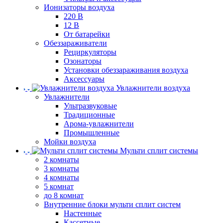
Ионизаторы воздуха
220 В
12 В
От батарейки
Обеззараживатели
Рециркуляторы
Озонаторы
Установки обеззараживания воздуха
Аксессуары
Увлажнители воздуха
Увлажнители
Ультразвуковые
Традиционные
Арома-увлажнители
Промышленные
Мойки воздуха
Мульти сплит системы
2 комнаты
3 комнаты
4 комнаты
5 комнат
до 8 комнат
Внутренние блоки мульти сплит систем
Настенные
Кассетные