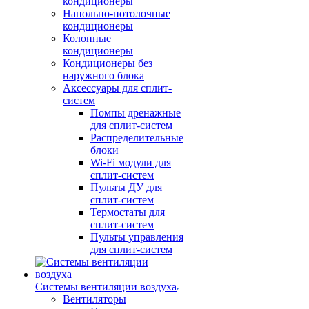
кондиционеры
Напольно-потолочные
кондиционеры
Колонные
кондиционеры
Кондиционеры без
наружного блока
Аксессуары для сплит-
систем
Помпы дренажные
для сплит-систем
Распределительные
блоки
Wi-Fi модули для
сплит-систем
Пульты ДУ для
сплит-систем
Термостаты для
сплит-систем
Пульты управления
для сплит-систем
Системы вентиляции воздуха
Вентиляторы