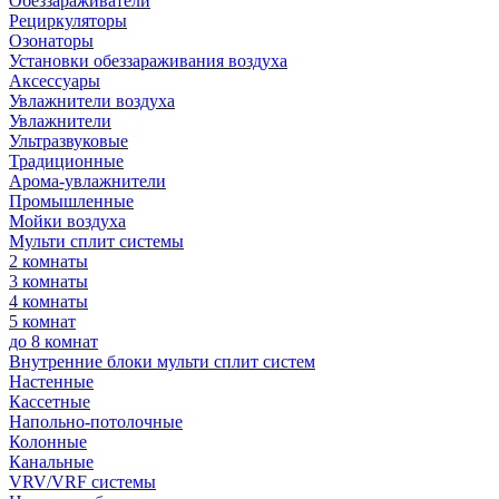
Обеззараживатели
Рециркуляторы
Озонаторы
Установки обеззараживания воздуха
Аксессуары
Увлажнители воздуха
Увлажнители
Ультразвуковые
Традиционные
Арома-увлажнители
Промышленные
Мойки воздуха
Мульти сплит системы
2 комнаты
3 комнаты
4 комнаты
5 комнат
до 8 комнат
Внутренние блоки мульти сплит систем
Настенные
Кассетные
Напольно-потолочные
Колонные
Канальные
VRV/VRF системы