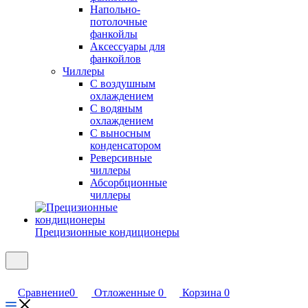
Напольно-
потолочные
фанкойлы
Аксессуары для
фанкойлов
Чиллеры
С воздушным
охлаждением
С водяным
охлаждением
С выносным
конденсатором
Реверсивные
чиллеры
Абсорбционные
чиллеры
Прецизионные кондиционеры
Сравнение
0
Отложенные
0
Корзина
0