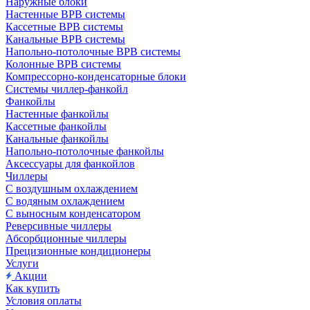
Наружные блоки
Настенные ВРВ системы
Кассетные ВРВ системы
Канальные ВРВ системы
Напольно-потолочные ВРВ системы
Колонные ВРВ системы
Компрессорно-конденсаторные блоки
Системы чиллер-фанкойл
Фанкойлы
Настенные фанкойлы
Кассетные фанкойлы
Канальные фанкойлы
Напольно-потолочные фанкойлы
Аксессуары для фанкойлов
Чиллеры
С воздушным охлаждением
С водяным охлаждением
С выносным конденсатором
Реверсивные чиллеры
Абсорбционные чиллеры
Прецизионные кондиционеры
Услуги
Акции
Как купить
Условия оплаты