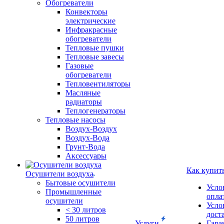
Обогреватели
Конвекторы
электрические
Инфракрасные
обогреватели
Тепловые пушки
Тепловые завесы
Газовые
обогреватели
Тепловентиляторы
Масляные
радиаторы
Теплогенераторы
Тепловые насосы
Воздух-Воздух
Воздух-Вода
Грунт-Вода
Аксессуары
Как купит
Осушители воздуха
Бытовые осушители
Усло
Промышленные
опла
осушители
Усло
< 30 литров
дост
50 литров
Услуги
Гара