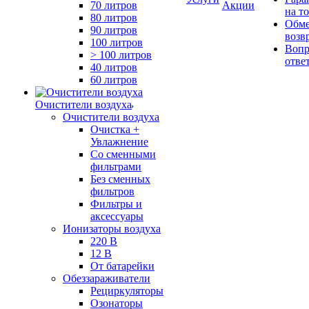
70 литров
Акции
на т
80 литров
Обме
90 литров
возв
100 литров
Вопр
> 100 литров
отве
40 литров
60 литров
Очистители воздуха
Очистители воздуха
Очистка +
Увлажнение
Cо сменными
фильтрами
Без сменных
фильтров
Фильтры и
аксессуары
Ионизаторы воздуха
220 В
12 В
От батарейки
Обеззараживатели
Рециркуляторы
Озонаторы