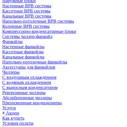
Наружные блоки
Настенные ВРВ системы
Кассетные ВРВ системы
Канальные ВРВ системы
Напольно-потолочные ВРВ системы
Колонные ВРВ системы
Компрессорно-конденсаторные блоки
Системы чиллер-фанкойл
Фанкойлы
Настенные фанкойлы
Кассетные фанкойлы
Канальные фанкойлы
Напольно-потолочные фанкойлы
Аксессуары для фанкойлов
Чиллеры
С воздушным охлаждением
С водяным охлаждением
С выносным конденсатором
Реверсивные чиллеры
Абсорбционные чиллеры
Прецизионные кондиционеры
Услуги
Акции
Как купить
Условия оплаты