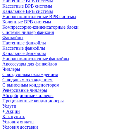
Настенные ВРВ системы
Кассетные ВРВ системы
Канальные ВРВ системы
Напольно-потолочные ВРВ системы
Колонные ВРВ системы
Компрессорно-конденсаторные блоки
Системы чиллер-фанкойл
Фанкойлы
Настенные фанкойлы
Кассетные фанкойлы
Канальные фанкойлы
Напольно-потолочные фанкойлы
Аксессуары для фанкойлов
Чиллеры
С воздушным охлаждением
С водяным охлаждением
С выносным конденсатором
Реверсивные чиллеры
Абсорбционные чиллеры
Прецизионные кондиционеры
Услуги
Акции
Как купить
Условия оплаты
Условия доставки