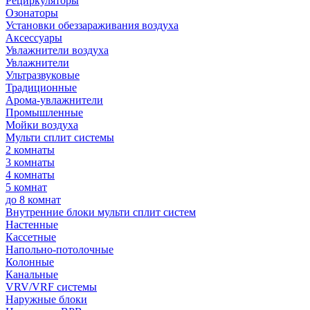
Рециркуляторы
Озонаторы
Установки обеззараживания воздуха
Аксессуары
Увлажнители воздуха
Увлажнители
Ультразвуковые
Традиционные
Арома-увлажнители
Промышленные
Мойки воздуха
Мульти сплит системы
2 комнаты
3 комнаты
4 комнаты
5 комнат
до 8 комнат
Внутренние блоки мульти сплит систем
Настенные
Кассетные
Напольно-потолочные
Колонные
Канальные
VRV/VRF системы
Наружные блоки