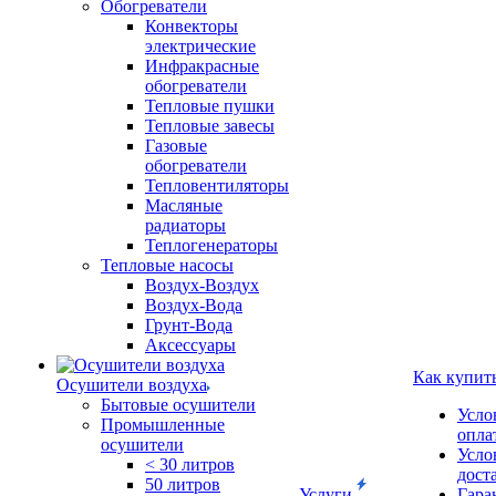
Обогреватели
Конвекторы
электрические
Инфракрасные
обогреватели
Тепловые пушки
Тепловые завесы
Газовые
обогреватели
Тепловентиляторы
Масляные
радиаторы
Теплогенераторы
Тепловые насосы
Воздух-Воздух
Воздух-Вода
Грунт-Вода
Аксессуары
Как купит
Осушители воздуха
Бытовые осушители
Усло
Промышленные
опла
осушители
Усло
< 30 литров
дост
50 литров
Услуги
Гара