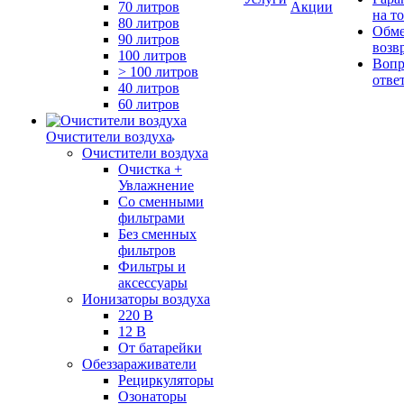
70 литров
Акции
на т
80 литров
Обме
90 литров
возв
100 литров
Вопр
> 100 литров
отве
40 литров
60 литров
Очистители воздуха
Очистители воздуха
Очистка +
Увлажнение
Cо сменными
фильтрами
Без сменных
фильтров
Фильтры и
аксессуары
Ионизаторы воздуха
220 В
12 В
От батарейки
Обеззараживатели
Рециркуляторы
Озонаторы