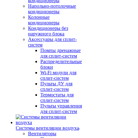
кондиционеры
Напольно-потолочные
кондиционеры
Колонные
кондиционеры
Кондиционеры без
наружного блока
Аксессуары для сплит-
систем
Помпы дренажные
для сплит-систем
Распределительные
блоки
Wi-Fi модули для
сплит-систем
Пульты ДУ для
сплит-систем
Термостаты для
сплит-систем
Пульты управления
для сплит-систем
Системы вентиляции воздуха
Вентиляторы