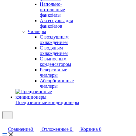
Напольно-
потолочные
фанкойлы
Аксессуары для
фанкойлов
Чиллеры
С воздушным
охлаждением
С водяным
охлаждением
С выносным
конденсатором
Реверсивные
чиллеры
Абсорбционные
чиллеры
Прецизионные кондиционеры
Сравнение
0
Отложенные
0
Корзина
0