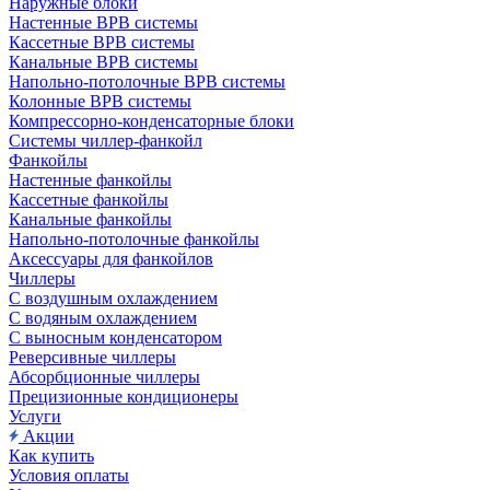
Наружные блоки
Настенные ВРВ системы
Кассетные ВРВ системы
Канальные ВРВ системы
Напольно-потолочные ВРВ системы
Колонные ВРВ системы
Компрессорно-конденсаторные блоки
Системы чиллер-фанкойл
Фанкойлы
Настенные фанкойлы
Кассетные фанкойлы
Канальные фанкойлы
Напольно-потолочные фанкойлы
Аксессуары для фанкойлов
Чиллеры
С воздушным охлаждением
С водяным охлаждением
С выносным конденсатором
Реверсивные чиллеры
Абсорбционные чиллеры
Прецизионные кондиционеры
Услуги
Акции
Как купить
Условия оплаты