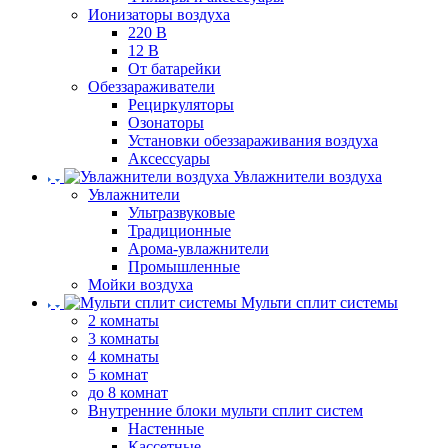
Ионизаторы воздуха
220 В
12 В
От батарейки
Обеззараживатели
Рециркуляторы
Озонаторы
Установки обеззараживания воздуха
Аксессуары
Увлажнители воздуха
Увлажнители
Ультразвуковые
Традиционные
Арома-увлажнители
Промышленные
Мойки воздуха
Мульти сплит системы
2 комнаты
3 комнаты
4 комнаты
5 комнат
до 8 комнат
Внутренние блоки мульти сплит систем
Настенные
Кассетные