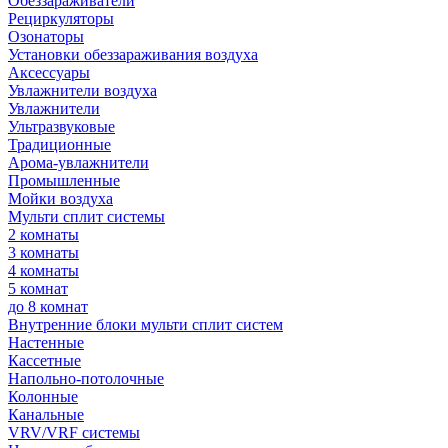
Обеззараживатели
Рециркуляторы
Озонаторы
Установки обеззараживания воздуха
Аксессуары
Увлажнители воздуха
Увлажнители
Ультразвуковые
Традиционные
Арома-увлажнители
Промышленные
Мойки воздуха
Мульти сплит системы
2 комнаты
3 комнаты
4 комнаты
5 комнат
до 8 комнат
Внутренние блоки мульти сплит систем
Настенные
Кассетные
Напольно-потолочные
Колонные
Канальные
VRV/VRF системы