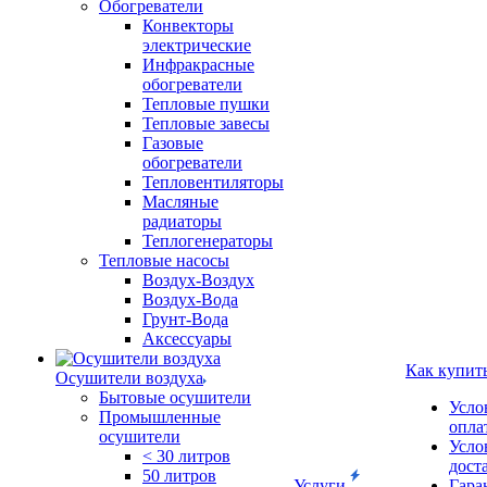
Обогреватели
Конвекторы
электрические
Инфракрасные
обогреватели
Тепловые пушки
Тепловые завесы
Газовые
обогреватели
Тепловентиляторы
Масляные
радиаторы
Теплогенераторы
Тепловые насосы
Воздух-Воздух
Воздух-Вода
Грунт-Вода
Аксессуары
Как купит
Осушители воздуха
Бытовые осушители
Усло
Промышленные
опла
осушители
Усло
< 30 литров
дост
50 литров
Услуги
Гара