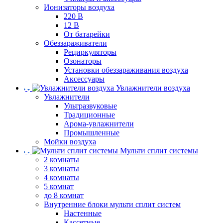
Ионизаторы воздуха
220 В
12 В
От батарейки
Обеззараживатели
Рециркуляторы
Озонаторы
Установки обеззараживания воздуха
Аксессуары
Увлажнители воздуха
Увлажнители
Ультразвуковые
Традиционные
Арома-увлажнители
Промышленные
Мойки воздуха
Мульти сплит системы
2 комнаты
3 комнаты
4 комнаты
5 комнат
до 8 комнат
Внутренние блоки мульти сплит систем
Настенные
Кассетные