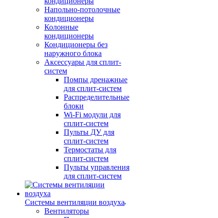
кондиционеры
Напольно-потолочные
кондиционеры
Колонные
кондиционеры
Кондиционеры без
наружного блока
Аксессуары для сплит-
систем
Помпы дренажные
для сплит-систем
Распределительные
блоки
Wi-Fi модули для
сплит-систем
Пульты ДУ для
сплит-систем
Термостаты для
сплит-систем
Пульты управления
для сплит-систем
Системы вентиляции воздуха
Вентиляторы