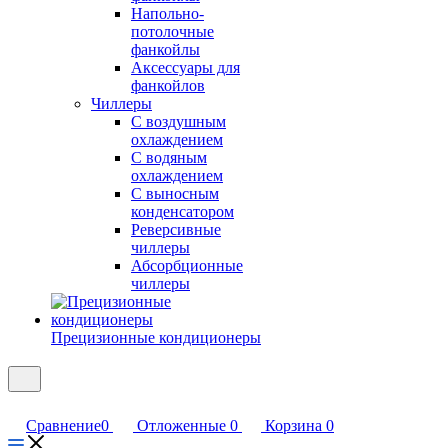
Напольно-
потолочные
фанкойлы
Аксессуары для
фанкойлов
Чиллеры
С воздушным
охлаждением
С водяным
охлаждением
С выносным
конденсатором
Реверсивные
чиллеры
Абсорбционные
чиллеры
Прецизионные кондиционеры
Сравнение
0
Отложенные
0
Корзина
0