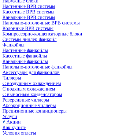
Наружные блоки
Настенные ВРВ системы
Кассетные ВРВ системы
Канальные ВРВ системы
Напольно-потолочные ВРВ системы
Колонные ВРВ системы
Компрессорно-конденсаторные блоки
Системы чиллер-фанкойл
Фанкойлы
Настенные фанкойлы
Кассетные фанкойлы
Канальные фанкойлы
Напольно-потолочные фанкойлы
Аксессуары для фанкойлов
Чиллеры
С воздушным охлаждением
С водяным охлаждением
С выносным конденсатором
Реверсивные чиллеры
Абсорбционные чиллеры
Прецизионные кондиционеры
Услуги
Акции
Как купить
Условия оплаты