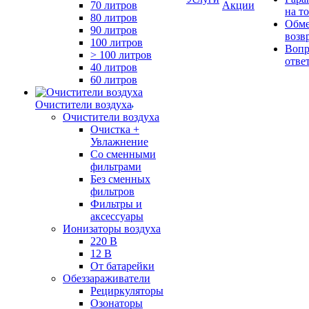
70 литров
Акции
на т
80 литров
Обме
90 литров
возв
100 литров
Вопр
> 100 литров
отве
40 литров
60 литров
Очистители воздуха
Очистители воздуха
Очистка +
Увлажнение
Cо сменными
фильтрами
Без сменных
фильтров
Фильтры и
аксессуары
Ионизаторы воздуха
220 В
12 В
От батарейки
Обеззараживатели
Рециркуляторы
Озонаторы