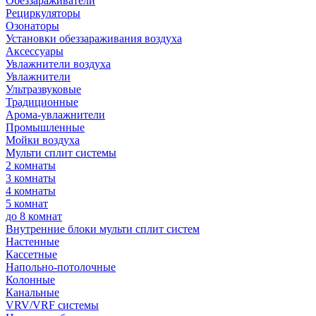
Обеззараживатели
Рециркуляторы
Озонаторы
Установки обеззараживания воздуха
Аксессуары
Увлажнители воздуха
Увлажнители
Ультразвуковые
Традиционные
Арома-увлажнители
Промышленные
Мойки воздуха
Мульти сплит системы
2 комнаты
3 комнаты
4 комнаты
5 комнат
до 8 комнат
Внутренние блоки мульти сплит систем
Настенные
Кассетные
Напольно-потолочные
Колонные
Канальные
VRV/VRF системы