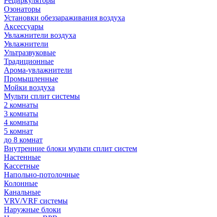
Рециркуляторы
Озонаторы
Установки обеззараживания воздуха
Аксессуары
Увлажнители воздуха
Увлажнители
Ультразвуковые
Традиционные
Арома-увлажнители
Промышленные
Мойки воздуха
Мульти сплит системы
2 комнаты
3 комнаты
4 комнаты
5 комнат
до 8 комнат
Внутренние блоки мульти сплит систем
Настенные
Кассетные
Напольно-потолочные
Колонные
Канальные
VRV/VRF системы
Наружные блоки