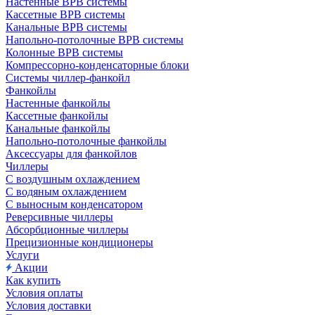
Настенные ВРВ системы
Кассетные ВРВ системы
Канальные ВРВ системы
Напольно-потолочные ВРВ системы
Колонные ВРВ системы
Компрессорно-конденсаторные блоки
Системы чиллер-фанкойл
Фанкойлы
Настенные фанкойлы
Кассетные фанкойлы
Канальные фанкойлы
Напольно-потолочные фанкойлы
Аксессуары для фанкойлов
Чиллеры
С воздушным охлаждением
С водяным охлаждением
С выносным конденсатором
Реверсивные чиллеры
Абсорбционные чиллеры
Прецизионные кондиционеры
Услуги
Акции
Как купить
Условия оплаты
Условия доставки