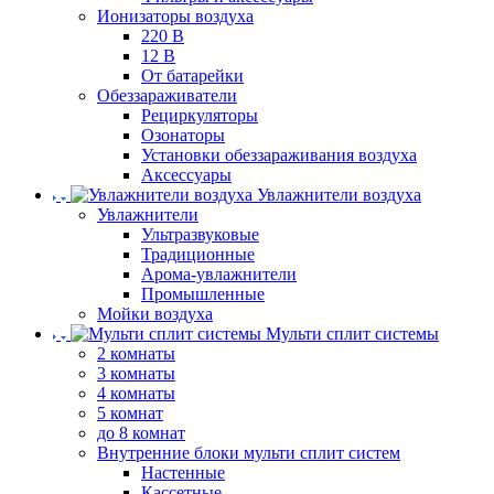
Ионизаторы воздуха
220 В
12 В
От батарейки
Обеззараживатели
Рециркуляторы
Озонаторы
Установки обеззараживания воздуха
Аксессуары
Увлажнители воздуха
Увлажнители
Ультразвуковые
Традиционные
Арома-увлажнители
Промышленные
Мойки воздуха
Мульти сплит системы
2 комнаты
3 комнаты
4 комнаты
5 комнат
до 8 комнат
Внутренние блоки мульти сплит систем
Настенные
Кассетные