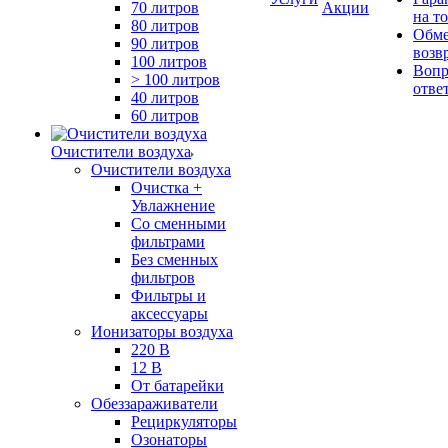
70 литров
Акции
на т
80 литров
Обме
90 литров
возв
100 литров
Вопр
> 100 литров
отве
40 литров
60 литров
Очистители воздуха
Очистители воздуха
Очистка +
Увлажнение
Cо сменными
фильтрами
Без сменных
фильтров
Фильтры и
аксессуары
Ионизаторы воздуха
220 В
12 В
От батарейки
Обеззараживатели
Рециркуляторы
Озонаторы