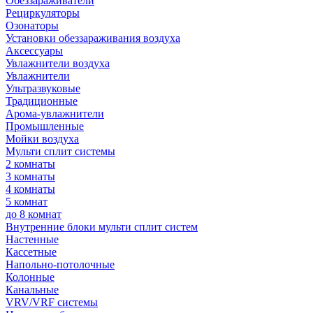
Обеззараживатели
Рециркуляторы
Озонаторы
Установки обеззараживания воздуха
Аксессуары
Увлажнители воздуха
Увлажнители
Ультразвуковые
Традиционные
Арома-увлажнители
Промышленные
Мойки воздуха
Мульти сплит системы
2 комнаты
3 комнаты
4 комнаты
5 комнат
до 8 комнат
Внутренние блоки мульти сплит систем
Настенные
Кассетные
Напольно-потолочные
Колонные
Канальные
VRV/VRF системы