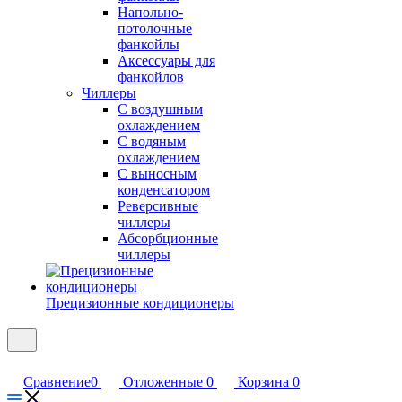
Напольно-
потолочные
фанкойлы
Аксессуары для
фанкойлов
Чиллеры
С воздушным
охлаждением
С водяным
охлаждением
С выносным
конденсатором
Реверсивные
чиллеры
Абсорбционные
чиллеры
Прецизионные кондиционеры
Сравнение
0
Отложенные
0
Корзина
0