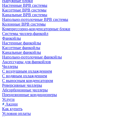
Наружные блоки
Настенные ВРВ системы
Кассетные ВРВ системы
Канальные ВРВ системы
Напольно-потолочные ВРВ системы
Колонные ВРВ системы
Компрессорно-конденсаторные блоки
Системы чиллер-фанкойл
Фанкойлы
Настенные фанкойлы
Кассетные фанкойлы
Канальные фанкойлы
Напольно-потолочные фанкойлы
Аксессуары для фанкойлов
Чиллеры
С воздушным охлаждением
С водяным охлаждением
С выносным конденсатором
Реверсивные чиллеры
Абсорбционные чиллеры
Прецизионные кондиционеры
Услуги
Акции
Как купить
Условия оплаты