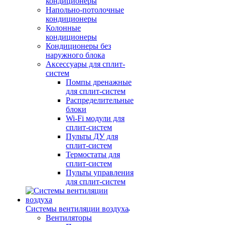
кондиционеры
Напольно-потолочные
кондиционеры
Колонные
кондиционеры
Кондиционеры без
наружного блока
Аксессуары для сплит-
систем
Помпы дренажные
для сплит-систем
Распределительные
блоки
Wi-Fi модули для
сплит-систем
Пульты ДУ для
сплит-систем
Термостаты для
сплит-систем
Пульты управления
для сплит-систем
Системы вентиляции воздуха
Вентиляторы