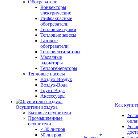
Обогреватели
Конвекторы
электрические
Инфракрасные
обогреватели
Тепловые пушки
Тепловые завесы
Газовые
обогреватели
Тепловентиляторы
Масляные
радиаторы
Теплогенераторы
Тепловые насосы
Воздух-Воздух
Воздух-Вода
Грунт-Вода
Аксессуары
Как купит
Осушители воздуха
Бытовые осушители
Усло
Промышленные
опла
осушители
Усло
< 30 литров
дост
50 литров
Услуги
Гара