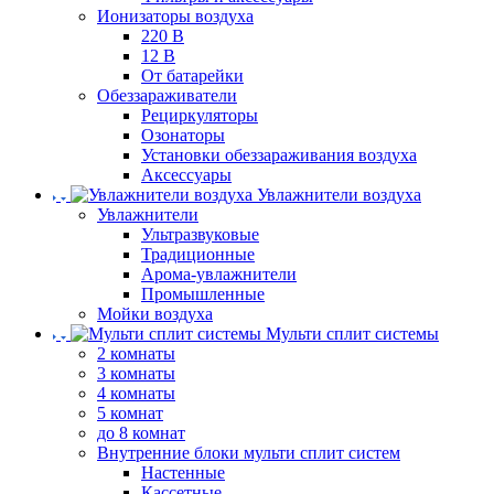
Ионизаторы воздуха
220 В
12 В
От батарейки
Обеззараживатели
Рециркуляторы
Озонаторы
Установки обеззараживания воздуха
Аксессуары
Увлажнители воздуха
Увлажнители
Ультразвуковые
Традиционные
Арома-увлажнители
Промышленные
Мойки воздуха
Мульти сплит системы
2 комнаты
3 комнаты
4 комнаты
5 комнат
до 8 комнат
Внутренние блоки мульти сплит систем
Настенные
Кассетные