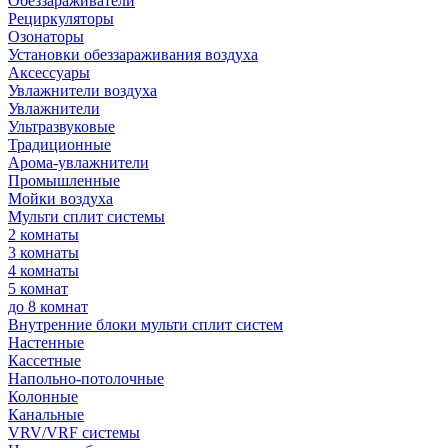
Обеззараживатели
Рециркуляторы
Озонаторы
Установки обеззараживания воздуха
Аксессуары
Увлажнители воздуха
Увлажнители
Ультразвуковые
Традиционные
Арома-увлажнители
Промышленные
Мойки воздуха
Мульти сплит системы
2 комнаты
3 комнаты
4 комнаты
5 комнат
до 8 комнат
Внутренние блоки мульти сплит систем
Настенные
Кассетные
Напольно-потолочные
Колонные
Канальные
VRV/VRF системы