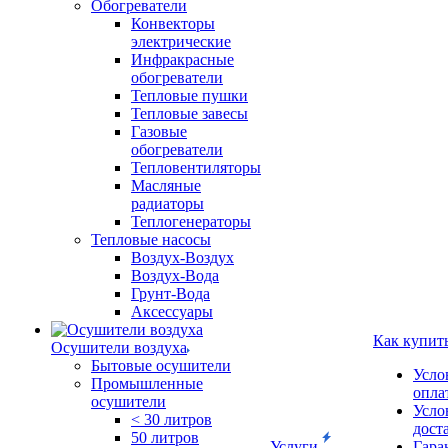
Обогреватели
Конвекторы
электрические
Инфракрасные
обогреватели
Тепловые пушки
Тепловые завесы
Газовые
обогреватели
Тепловентиляторы
Масляные
радиаторы
Теплогенераторы
Тепловые насосы
Воздух-Воздух
Воздух-Вода
Грунт-Вода
Аксессуары
Как купит
Осушители воздуха
Бытовые осушители
Усло
Промышленные
опла
осушители
Усло
< 30 литров
дост
50 литров
Услуги
Гара