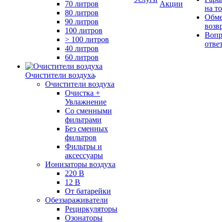
70 литров
Акции
на т
80 литров
Обме
90 литров
возв
100 литров
Вопр
> 100 литров
отве
40 литров
60 литров
Очистители воздуха
Очистители воздуха
Очистка +
Увлажнение
Cо сменными
фильтрами
Без сменных
фильтров
Фильтры и
аксессуары
Ионизаторы воздуха
220 В
12 В
От батарейки
Обеззараживатели
Рециркуляторы
Озонаторы