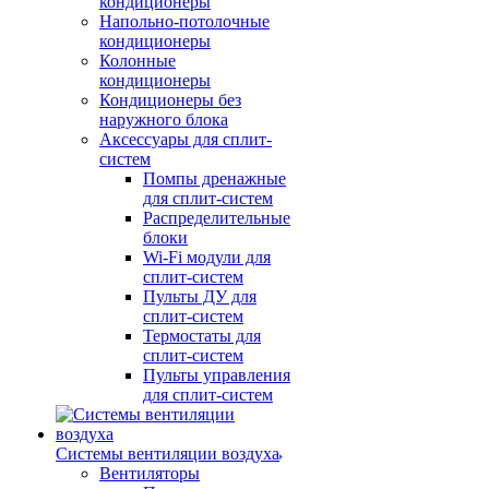
кондиционеры
Напольно-потолочные
кондиционеры
Колонные
кондиционеры
Кондиционеры без
наружного блока
Аксессуары для сплит-
систем
Помпы дренажные
для сплит-систем
Распределительные
блоки
Wi-Fi модули для
сплит-систем
Пульты ДУ для
сплит-систем
Термостаты для
сплит-систем
Пульты управления
для сплит-систем
Системы вентиляции воздуха
Вентиляторы