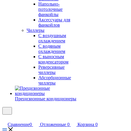
Напольно-
потолочные
фанкойлы
Аксессуары для
фанкойлов
Чиллеры
С воздушным
охлаждением
С водяным
охлаждением
С выносным
конденсатором
Реверсивные
чиллеры
Абсорбционные
чиллеры
Прецизионные кондиционеры
Сравнение
0
Отложенные
0
Корзина
0