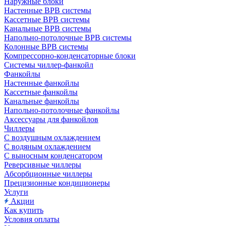
Наружные блоки
Настенные ВРВ системы
Кассетные ВРВ системы
Канальные ВРВ системы
Напольно-потолочные ВРВ системы
Колонные ВРВ системы
Компрессорно-конденсаторные блоки
Системы чиллер-фанкойл
Фанкойлы
Настенные фанкойлы
Кассетные фанкойлы
Канальные фанкойлы
Напольно-потолочные фанкойлы
Аксессуары для фанкойлов
Чиллеры
С воздушным охлаждением
С водяным охлаждением
С выносным конденсатором
Реверсивные чиллеры
Абсорбционные чиллеры
Прецизионные кондиционеры
Услуги
Акции
Как купить
Условия оплаты