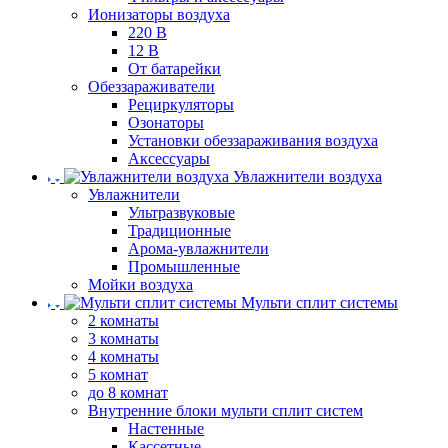
Ионизаторы воздуха
220 В
12 В
От батарейки
Обеззараживатели
Рециркуляторы
Озонаторы
Установки обеззараживания воздуха
Аксессуары
Увлажнители воздуха
Увлажнители
Ультразвуковые
Традиционные
Арома-увлажнители
Промышленные
Мойки воздуха
Мульти сплит системы
2 комнаты
3 комнаты
4 комнаты
5 комнат
до 8 комнат
Внутренние блоки мульти сплит систем
Настенные
Кассетные