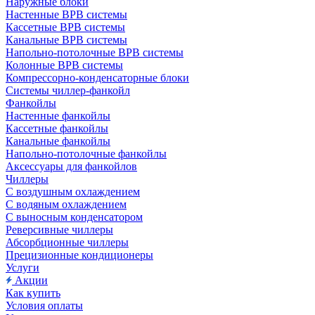
Наружные блоки
Настенные ВРВ системы
Кассетные ВРВ системы
Канальные ВРВ системы
Напольно-потолочные ВРВ системы
Колонные ВРВ системы
Компрессорно-конденсаторные блоки
Системы чиллер-фанкойл
Фанкойлы
Настенные фанкойлы
Кассетные фанкойлы
Канальные фанкойлы
Напольно-потолочные фанкойлы
Аксессуары для фанкойлов
Чиллеры
С воздушным охлаждением
С водяным охлаждением
С выносным конденсатором
Реверсивные чиллеры
Абсорбционные чиллеры
Прецизионные кондиционеры
Услуги
Акции
Как купить
Условия оплаты