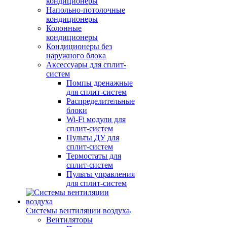
кондиционеры
Напольно-потолочные
кондиционеры
Колонные
кондиционеры
Кондиционеры без
наружного блока
Аксессуары для сплит-
систем
Помпы дренажные
для сплит-систем
Распределительные
блоки
Wi-Fi модули для
сплит-систем
Пульты ДУ для
сплит-систем
Термостаты для
сплит-систем
Пульты управления
для сплит-систем
Системы вентиляции воздуха
Вентиляторы