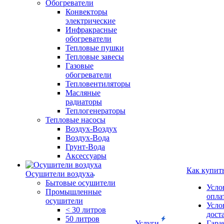
Обогреватели
Конвекторы
электрические
Инфракрасные
обогреватели
Тепловые пушки
Тепловые завесы
Газовые
обогреватели
Тепловентиляторы
Масляные
радиаторы
Теплогенераторы
Тепловые насосы
Воздух-Воздух
Воздух-Вода
Грунт-Вода
Аксессуары
Как купит
Осушители воздуха
Бытовые осушители
Усло
Промышленные
опла
осушители
Усло
< 30 литров
дост
50 литров
Услуги
Гара