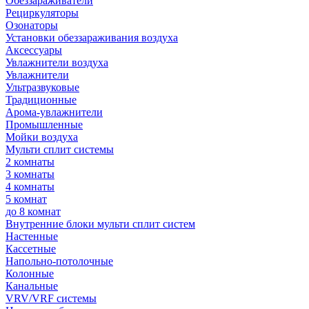
Обеззараживатели
Рециркуляторы
Озонаторы
Установки обеззараживания воздуха
Аксессуары
Увлажнители воздуха
Увлажнители
Ультразвуковые
Традиционные
Арома-увлажнители
Промышленные
Мойки воздуха
Мульти сплит системы
2 комнаты
3 комнаты
4 комнаты
5 комнат
до 8 комнат
Внутренние блоки мульти сплит систем
Настенные
Кассетные
Напольно-потолочные
Колонные
Канальные
VRV/VRF системы