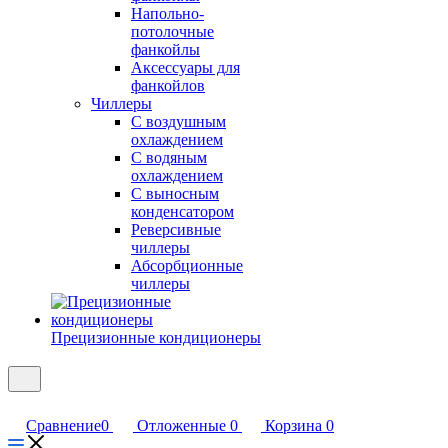
Напольно-
потолочные
фанкойлы
Аксессуары для
фанкойлов
Чиллеры
С воздушным
охлаждением
С водяным
охлаждением
С выносным
конденсатором
Реверсивные
чиллеры
Абсорбционные
чиллеры
Прецизионные кондиционеры
Сравнение
0
Отложенные
0
Корзина
0