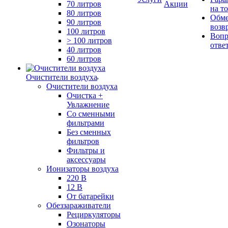
70 литров
Акции
на т
80 литров
Обме
90 литров
возв
100 литров
Вопр
> 100 литров
отве
40 литров
60 литров
Очистители воздуха
Очистители воздуха
Очистка +
Увлажнение
Cо сменными
фильтрами
Без сменных
фильтров
Фильтры и
аксессуары
Ионизаторы воздуха
220 В
12 В
От батарейки
Обеззараживатели
Рециркуляторы
Озонаторы