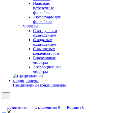
Напольно-
потолочные
фанкойлы
Аксессуары для
фанкойлов
Чиллеры
С воздушным
охлаждением
С водяным
охлаждением
С выносным
конденсатором
Реверсивные
чиллеры
Абсорбционные
чиллеры
Прецизионные кондиционеры
Сравнение
0
Отложенные
0
Корзина
0