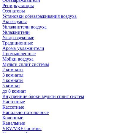
Обеззараживатели
Рециркуляторы
Озонаторы
Установки обеззараживания воздуха
Аксессуары
Увлажнители воздуха
Увлажнители
Ультразвуковые
Традиционные
Арома-увлажнители
Промышленные
Мойки воздуха
Мульти сплит системы
2 комнаты
3 комнаты
4 комнаты
5 комнат
до 8 комнат
Внутренние блоки мульти сплит систем
Настенные
Кассетные
Напольно-потолочные
Колонные
Канальные
VRV/VRF системы