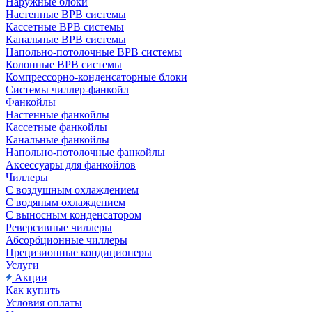
Наружные блоки
Настенные ВРВ системы
Кассетные ВРВ системы
Канальные ВРВ системы
Напольно-потолочные ВРВ системы
Колонные ВРВ системы
Компрессорно-конденсаторные блоки
Системы чиллер-фанкойл
Фанкойлы
Настенные фанкойлы
Кассетные фанкойлы
Канальные фанкойлы
Напольно-потолочные фанкойлы
Аксессуары для фанкойлов
Чиллеры
С воздушным охлаждением
С водяным охлаждением
С выносным конденсатором
Реверсивные чиллеры
Абсорбционные чиллеры
Прецизионные кондиционеры
Услуги
Акции
Как купить
Условия оплаты