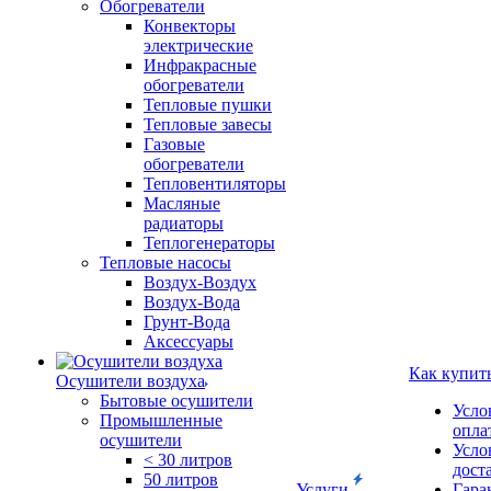
Обогреватели
Конвекторы
электрические
Инфракрасные
обогреватели
Тепловые пушки
Тепловые завесы
Газовые
обогреватели
Тепловентиляторы
Масляные
радиаторы
Теплогенераторы
Тепловые насосы
Воздух-Воздух
Воздух-Вода
Грунт-Вода
Аксессуары
Как купит
Осушители воздуха
Бытовые осушители
Усло
Промышленные
опла
осушители
Усло
< 30 литров
дост
50 литров
Услуги
Гара