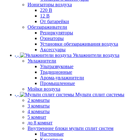
Ионизаторы воздуха
220 В
12 В
От батарейки
Обеззараживатели
Рециркуляторы
Озонаторы
Установки обеззараживания воздуха
Аксессуары
Увлажнители воздуха
Увлажнители
Ультразвуковые
Традиционные
Арома-увлажнители
Промышленные
Мойки воздуха
Мульти сплит системы
2 комнаты
3 комнаты
4 комнаты
5 комнат
до 8 комнат
Внутренние блоки мульти сплит систем
Настенные
Кассетные