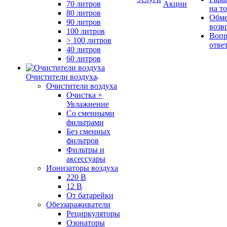
70 литров
Акции
на т
80 литров
Обме
90 литров
возв
100 литров
Вопр
> 100 литров
отве
40 литров
60 литров
Очистители воздуха
Очистители воздуха
Очистка +
Увлажнение
Cо сменными
фильтрами
Без сменных
фильтров
Фильтры и
аксессуары
Ионизаторы воздуха
220 В
12 В
От батарейки
Обеззараживатели
Рециркуляторы
Озонаторы