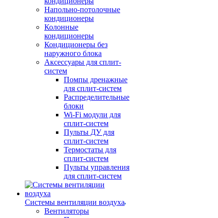
кондиционеры
Напольно-потолочные
кондиционеры
Колонные
кондиционеры
Кондиционеры без
наружного блока
Аксессуары для сплит-
систем
Помпы дренажные
для сплит-систем
Распределительные
блоки
Wi-Fi модули для
сплит-систем
Пульты ДУ для
сплит-систем
Термостаты для
сплит-систем
Пульты управления
для сплит-систем
Системы вентиляции воздуха
Вентиляторы