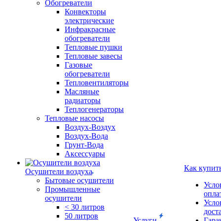
Обогреватели
Конвекторы
электрические
Инфракрасные
обогреватели
Тепловые пушки
Тепловые завесы
Газовые
обогреватели
Тепловентиляторы
Масляные
радиаторы
Теплогенераторы
Тепловые насосы
Воздух-Воздух
Воздух-Вода
Грунт-Вода
Аксессуары
Как купит
Осушители воздуха
Бытовые осушители
Усло
Промышленные
опла
осушители
Усло
< 30 литров
дост
50 литров
Услуги
Гара