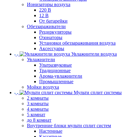
Ионизаторы воздуха
220 В
12 В
От батарейки
Обеззараживатели
Рециркуляторы
Озонаторы
Установки обеззараживания воздуха
Аксессуары
Увлажнители воздуха
Увлажнители
Ультразвуковые
Традиционные
Арома-увлажнители
Промышленные
Мойки воздуха
Мульти сплит системы
2 комнаты
3 комнаты
4 комнаты
5 комнат
до 8 комнат
Внутренние блоки мульти сплит систем
Настенные
Кассетные