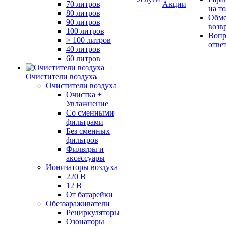
70 литров
Акции
на т
80 литров
Обме
90 литров
возв
100 литров
Вопр
> 100 литров
отве
40 литров
60 литров
Очистители воздуха
Очистители воздуха
Очистка +
Увлажнение
Cо сменными
фильтрами
Без сменных
фильтров
Фильтры и
аксессуары
Ионизаторы воздуха
220 В
12 В
От батарейки
Обеззараживатели
Рециркуляторы
Озонаторы