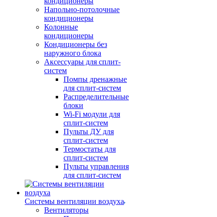
кондиционеры
Напольно-потолочные
кондиционеры
Колонные
кондиционеры
Кондиционеры без
наружного блока
Аксессуары для сплит-
систем
Помпы дренажные
для сплит-систем
Распределительные
блоки
Wi-Fi модули для
сплит-систем
Пульты ДУ для
сплит-систем
Термостаты для
сплит-систем
Пульты управления
для сплит-систем
Системы вентиляции воздуха
Вентиляторы