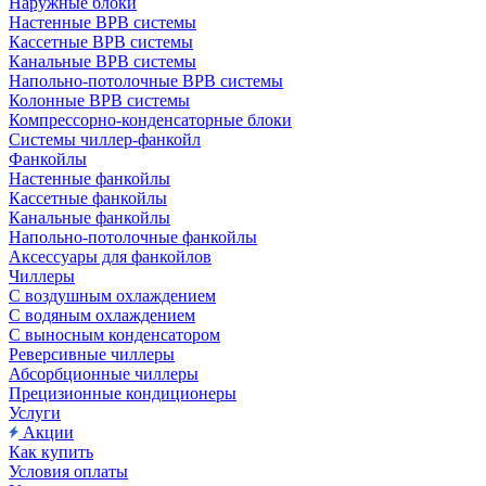
Наружные блоки
Настенные ВРВ системы
Кассетные ВРВ системы
Канальные ВРВ системы
Напольно-потолочные ВРВ системы
Колонные ВРВ системы
Компрессорно-конденсаторные блоки
Системы чиллер-фанкойл
Фанкойлы
Настенные фанкойлы
Кассетные фанкойлы
Канальные фанкойлы
Напольно-потолочные фанкойлы
Аксессуары для фанкойлов
Чиллеры
С воздушным охлаждением
С водяным охлаждением
С выносным конденсатором
Реверсивные чиллеры
Абсорбционные чиллеры
Прецизионные кондиционеры
Услуги
Акции
Как купить
Условия оплаты