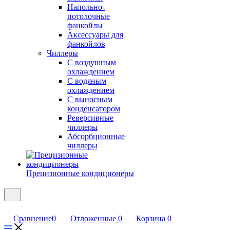
Напольно-
потолочные
фанкойлы
Аксессуары для
фанкойлов
Чиллеры
С воздушным
охлаждением
С водяным
охлаждением
С выносным
конденсатором
Реверсивные
чиллеры
Абсорбционные
чиллеры
Прецизионные кондиционеры
Сравнение
0
Отложенные
0
Корзина
0