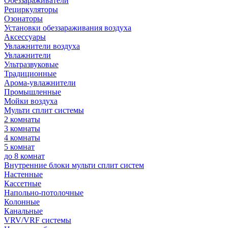
Обеззараживатели
Рециркуляторы
Озонаторы
Установки обеззараживания воздуха
Аксессуары
Увлажнители воздуха
Увлажнители
Ультразвуковые
Традиционные
Арома-увлажнители
Промышленные
Мойки воздуха
Мульти сплит системы
2 комнаты
3 комнаты
4 комнаты
5 комнат
до 8 комнат
Внутренние блоки мульти сплит систем
Настенные
Кассетные
Напольно-потолочные
Колонные
Канальные
VRV/VRF системы