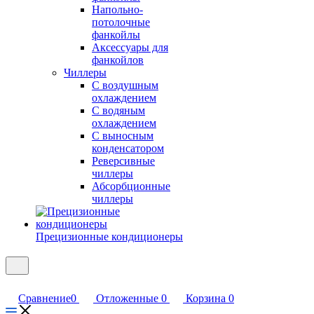
Напольно-
потолочные
фанкойлы
Аксессуары для
фанкойлов
Чиллеры
С воздушным
охлаждением
С водяным
охлаждением
С выносным
конденсатором
Реверсивные
чиллеры
Абсорбционные
чиллеры
Прецизионные кондиционеры
Сравнение
0
Отложенные
0
Корзина
0