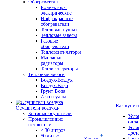
Обогреватели
Конвекторы
электрические
Инфракрасные
обогреватели
Тепловые пушки
Тепловые завесы
Газовые
обогреватели
Тепловентиляторы
Масляные
радиаторы
Теплогенераторы
Тепловые насосы
Воздух-Воздух
Воздух-Вода
Грунт-Вода
Аксессуары
Как купит
Осушители воздуха
Бытовые осушители
Усло
Промышленные
опла
осушители
Усло
< 30 литров
дост
50 литров
Услуги
Гара