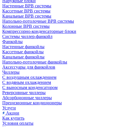
Наружные блоки
Настенные ВРВ системы
Кассетные ВРВ системы
Канальные ВРВ системы
Напольно-потолочные ВРВ системы
Колонные ВРВ системы
Компрессорно-конденсаторные блоки
Системы чиллер-фанкойл
Фанкойлы
Настенные фанкойлы
Кассетные фанкойлы
Канальные фанкойлы
Напольно-потолочные фанкойлы
Аксессуары для фанкойлов
Чиллеры
С воздушным охлаждением
С водяным охлаждением
С выносным конденсатором
Реверсивные чиллеры
Абсорбционные чиллеры
Прецизионные кондиционеры
Услуги
Акции
Как купить
Условия оплаты