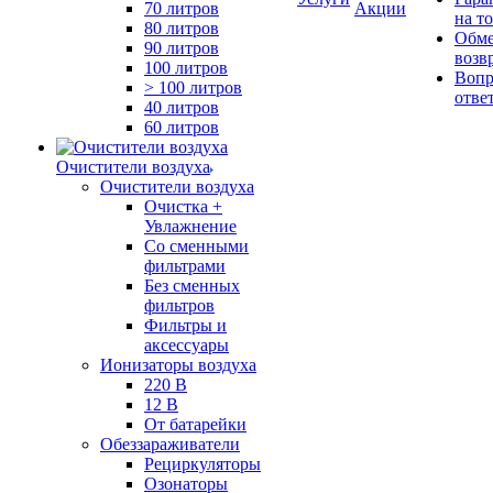
70 литров
Акции
на т
80 литров
Обме
90 литров
возв
100 литров
Вопр
> 100 литров
отве
40 литров
60 литров
Очистители воздуха
Очистители воздуха
Очистка +
Увлажнение
Cо сменными
фильтрами
Без сменных
фильтров
Фильтры и
аксессуары
Ионизаторы воздуха
220 В
12 В
От батарейки
Обеззараживатели
Рециркуляторы
Озонаторы