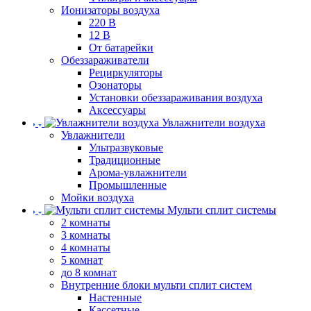
Ионизаторы воздуха
220 В
12 В
От батарейки
Обеззараживатели
Рециркуляторы
Озонаторы
Установки обеззараживания воздуха
Аксессуары
Увлажнители воздуха
Увлажнители
Ультразвуковые
Традиционные
Арома-увлажнители
Промышленные
Мойки воздуха
Мульти сплит системы
2 комнаты
3 комнаты
4 комнаты
5 комнат
до 8 комнат
Внутренние блоки мульти сплит систем
Настенные
Кассетные