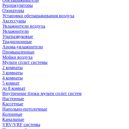
Обеззараживатели
Рециркуляторы
Озонаторы
Установки обеззараживания воздуха
Аксессуары
Увлажнители воздуха
Увлажнители
Ультразвуковые
Традиционные
Арома-увлажнители
Промышленные
Мойки воздуха
Мульти сплит системы
2 комнаты
3 комнаты
4 комнаты
5 комнат
до 8 комнат
Внутренние блоки мульти сплит систем
Настенные
Кассетные
Напольно-потолочные
Колонные
Канальные
VRV/VRF системы