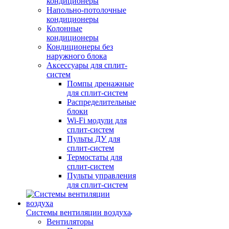
кондиционеры
Напольно-потолочные
кондиционеры
Колонные
кондиционеры
Кондиционеры без
наружного блока
Аксессуары для сплит-
систем
Помпы дренажные
для сплит-систем
Распределительные
блоки
Wi-Fi модули для
сплит-систем
Пульты ДУ для
сплит-систем
Термостаты для
сплит-систем
Пульты управления
для сплит-систем
Системы вентиляции воздуха
Вентиляторы