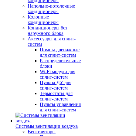
кондиционеры
Напольно-потолочные
кондиционеры
Колонные
кондиционеры
Кондиционеры без
наружного блока
Аксессуары для сплит-
систем
Помпы дренажные
для сплит-систем
Распределительные
блоки
Wi-Fi модули для
сплит-систем
Пульты ДУ для
сплит-систем
Термостаты для
сплит-систем
Пульты управления
для сплит-систем
Системы вентиляции воздуха
Вентиляторы