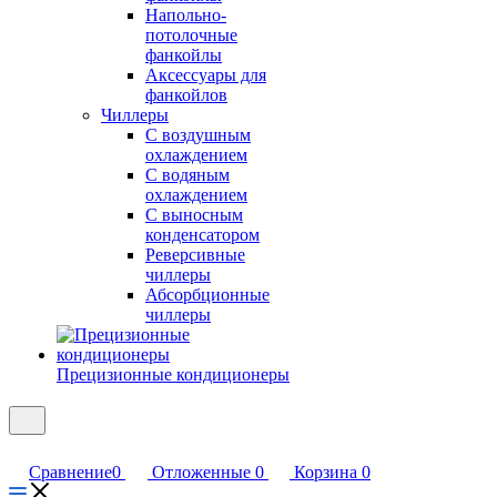
Напольно-
потолочные
фанкойлы
Аксессуары для
фанкойлов
Чиллеры
С воздушным
охлаждением
С водяным
охлаждением
С выносным
конденсатором
Реверсивные
чиллеры
Абсорбционные
чиллеры
Прецизионные кондиционеры
Сравнение
0
Отложенные
0
Корзина
0