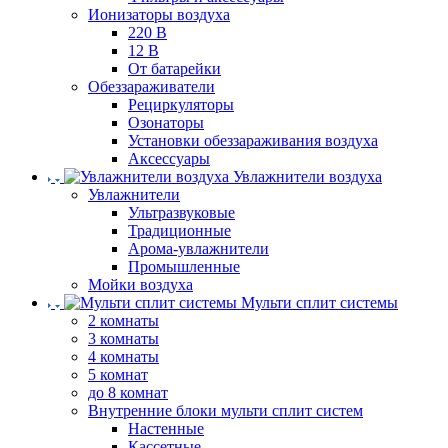
Ионизаторы воздуха
220 В
12 В
От батарейки
Обеззараживатели
Рециркуляторы
Озонаторы
Установки обеззараживания воздуха
Аксессуары
Увлажнители воздуха
Увлажнители
Ультразвуковые
Традиционные
Арома-увлажнители
Промышленные
Мойки воздуха
Мульти сплит системы
2 комнаты
3 комнаты
4 комнаты
5 комнат
до 8 комнат
Внутренние блоки мульти сплит систем
Настенные
Кассетные