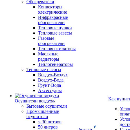
Обогреватели
Конвекторы
электрические
Инфракрасные
обогреватели
Тепловые пушки
Тепловые завесы
Газовые
обогреватели
Тепловентиляторы
Масляные
радиаторы
Теплогенераторы
Тепловые насосы
Воздух-Воздух
Воздух-Вода
Грунт-Вода
Аксессуары
Как купит
Осушители воздуха
Бытовые осушители
Усло
Промышленные
опла
осушители
Усло
< 30 литров
дост
50 литров
Услуги
Гара