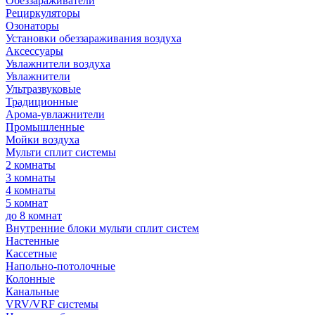
Обеззараживатели
Рециркуляторы
Озонаторы
Установки обеззараживания воздуха
Аксессуары
Увлажнители воздуха
Увлажнители
Ультразвуковые
Традиционные
Арома-увлажнители
Промышленные
Мойки воздуха
Мульти сплит системы
2 комнаты
3 комнаты
4 комнаты
5 комнат
до 8 комнат
Внутренние блоки мульти сплит систем
Настенные
Кассетные
Напольно-потолочные
Колонные
Канальные
VRV/VRF системы