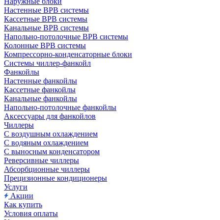
Наружные блоки
Настенные ВРВ системы
Кассетные ВРВ системы
Канальные ВРВ системы
Напольно-потолочные ВРВ системы
Колонные ВРВ системы
Компрессорно-конденсаторные блоки
Системы чиллер-фанкойл
Фанкойлы
Настенные фанкойлы
Кассетные фанкойлы
Канальные фанкойлы
Напольно-потолочные фанкойлы
Аксессуары для фанкойлов
Чиллеры
С воздушным охлаждением
С водяным охлаждением
С выносным конденсатором
Реверсивные чиллеры
Абсорбционные чиллеры
Прецизионные кондиционеры
Услуги
Акции
Как купить
Условия оплаты