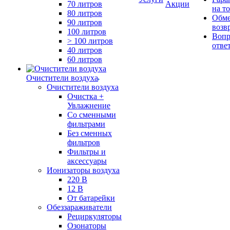
70 литров
Акции
на т
80 литров
Обме
90 литров
возв
100 литров
Вопр
> 100 литров
отве
40 литров
60 литров
Очистители воздуха
Очистители воздуха
Очистка +
Увлажнение
Cо сменными
фильтрами
Без сменных
фильтров
Фильтры и
аксессуары
Ионизаторы воздуха
220 В
12 В
От батарейки
Обеззараживатели
Рециркуляторы
Озонаторы