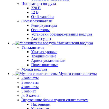
Ионизаторы воздуха
220 В
12 В
От батарейки
Обеззараживатели
Рециркуляторы
Озонаторы
Установки обеззараживания воздуха
Аксессуары
Увлажнители воздуха
Увлажнители
Ультразвуковые
Традиционные
Арома-увлажнители
Промышленные
Мойки воздуха
Мульти сплит системы
2 комнаты
3 комнаты
4 комнаты
5 комнат
до 8 комнат
Внутренние блоки мульти сплит систем
Настенные
Кассетные