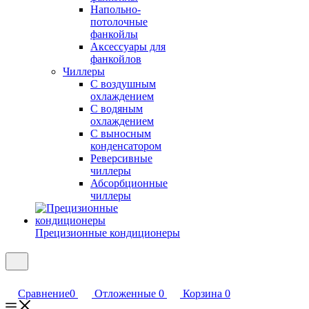
Напольно-
потолочные
фанкойлы
Аксессуары для
фанкойлов
Чиллеры
С воздушным
охлаждением
С водяным
охлаждением
С выносным
конденсатором
Реверсивные
чиллеры
Абсорбционные
чиллеры
Прецизионные кондиционеры
Сравнение
0
Отложенные
0
Корзина
0