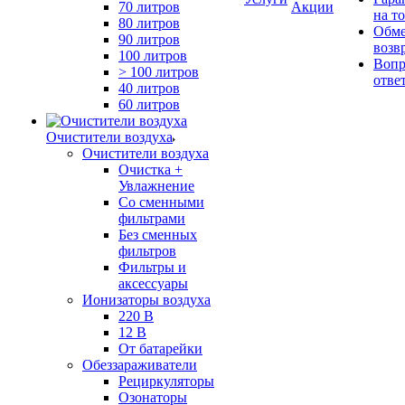
70 литров
Акции
на т
80 литров
Обме
90 литров
возв
100 литров
Вопр
> 100 литров
отве
40 литров
60 литров
Очистители воздуха
Очистители воздуха
Очистка +
Увлажнение
Cо сменными
фильтрами
Без сменных
фильтров
Фильтры и
аксессуары
Ионизаторы воздуха
220 В
12 В
От батарейки
Обеззараживатели
Рециркуляторы
Озонаторы