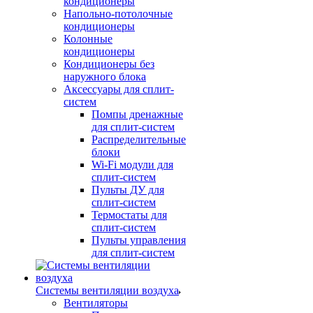
кондиционеры
Напольно-потолочные
кондиционеры
Колонные
кондиционеры
Кондиционеры без
наружного блока
Аксессуары для сплит-
систем
Помпы дренажные
для сплит-систем
Распределительные
блоки
Wi-Fi модули для
сплит-систем
Пульты ДУ для
сплит-систем
Термостаты для
сплит-систем
Пульты управления
для сплит-систем
Системы вентиляции воздуха
Вентиляторы