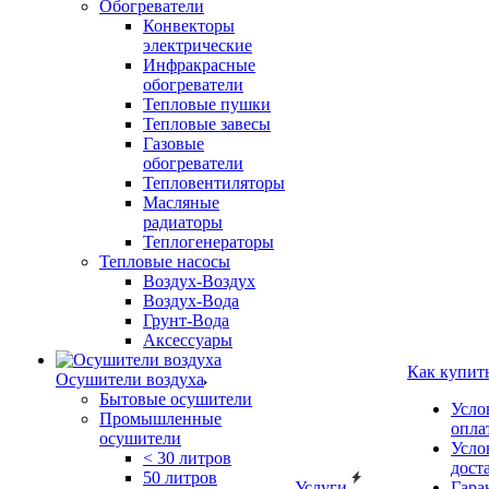
Обогреватели
Конвекторы
электрические
Инфракрасные
обогреватели
Тепловые пушки
Тепловые завесы
Газовые
обогреватели
Тепловентиляторы
Масляные
радиаторы
Теплогенераторы
Тепловые насосы
Воздух-Воздух
Воздух-Вода
Грунт-Вода
Аксессуары
Как купит
Осушители воздуха
Бытовые осушители
Усло
Промышленные
опла
осушители
Усло
< 30 литров
дост
50 литров
Услуги
Гара