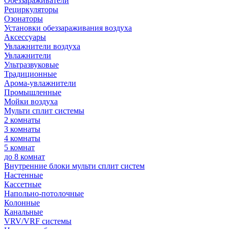
Обеззараживатели
Рециркуляторы
Озонаторы
Установки обеззараживания воздуха
Аксессуары
Увлажнители воздуха
Увлажнители
Ультразвуковые
Традиционные
Арома-увлажнители
Промышленные
Мойки воздуха
Мульти сплит системы
2 комнаты
3 комнаты
4 комнаты
5 комнат
до 8 комнат
Внутренние блоки мульти сплит систем
Настенные
Кассетные
Напольно-потолочные
Колонные
Канальные
VRV/VRF системы