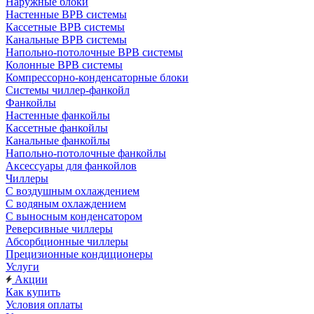
Наружные блоки
Настенные ВРВ системы
Кассетные ВРВ системы
Канальные ВРВ системы
Напольно-потолочные ВРВ системы
Колонные ВРВ системы
Компрессорно-конденсаторные блоки
Системы чиллер-фанкойл
Фанкойлы
Настенные фанкойлы
Кассетные фанкойлы
Канальные фанкойлы
Напольно-потолочные фанкойлы
Аксессуары для фанкойлов
Чиллеры
С воздушным охлаждением
С водяным охлаждением
С выносным конденсатором
Реверсивные чиллеры
Абсорбционные чиллеры
Прецизионные кондиционеры
Услуги
Акции
Как купить
Условия оплаты