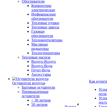
Обогреватели
Конвекторы
электрические
Инфракрасные
обогреватели
Тепловые пушки
Тепловые завесы
Газовые
обогреватели
Тепловентиляторы
Масляные
радиаторы
Теплогенераторы
Тепловые насосы
Воздух-Воздух
Воздух-Вода
Грунт-Вода
Аксессуары
Как купит
Осушители воздуха
Бытовые осушители
Усло
Промышленные
опла
осушители
Усло
< 30 литров
дост
50 литров
Услуги
Гара