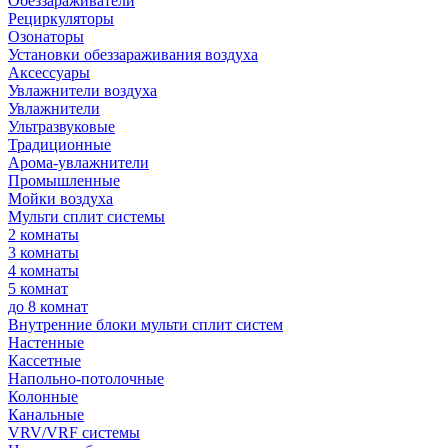
Обеззараживатели
Рециркуляторы
Озонаторы
Установки обеззараживания воздуха
Аксессуары
Увлажнители воздуха
Увлажнители
Ультразвуковые
Традиционные
Арома-увлажнители
Промышленные
Мойки воздуха
Мульти сплит системы
2 комнаты
3 комнаты
4 комнаты
5 комнат
до 8 комнат
Внутренние блоки мульти сплит систем
Настенные
Кассетные
Напольно-потолочные
Колонные
Канальные
VRV/VRF системы