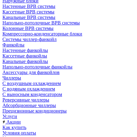
Наружные блоки
Настенные ВРВ системы
Кассетные ВРВ системы
Канальные ВРВ системы
Напольно-потолочные ВРВ системы
Колонные ВРВ системы
Компрессорно-конденсаторные блоки
Системы чиллер-фанкойл
Фанкойлы
Настенные фанкойлы
Кассетные фанкойлы
Канальные фанкойлы
Напольно-потолочные фанкойлы
Аксессуары для фанкойлов
Чиллеры
С воздушным охлаждением
С водяным охлаждением
С выносным конденсатором
Реверсивные чиллеры
Абсорбционные чиллеры
Прецизионные кондиционеры
Услуги
Акции
Как купить
Условия оплаты