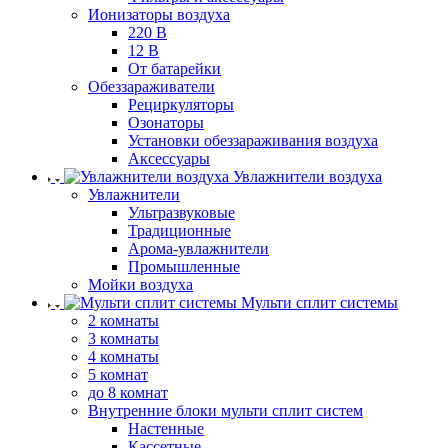
Ионизаторы воздуха
220 В
12 В
От батарейки
Обеззараживатели
Рециркуляторы
Озонаторы
Установки обеззараживания воздуха
Аксессуары
Увлажнители воздуха
Увлажнители
Ультразвуковые
Традиционные
Арома-увлажнители
Промышленные
Мойки воздуха
Мульти сплит системы
2 комнаты
3 комнаты
4 комнаты
5 комнат
до 8 комнат
Внутренние блоки мульти сплит систем
Настенные
Кассетные