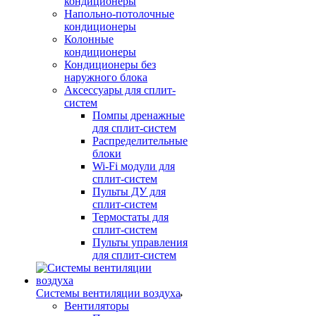
кондиционеры
Напольно-потолочные
кондиционеры
Колонные
кондиционеры
Кондиционеры без
наружного блока
Аксессуары для сплит-
систем
Помпы дренажные
для сплит-систем
Распределительные
блоки
Wi-Fi модули для
сплит-систем
Пульты ДУ для
сплит-систем
Термостаты для
сплит-систем
Пульты управления
для сплит-систем
Системы вентиляции воздуха
Вентиляторы