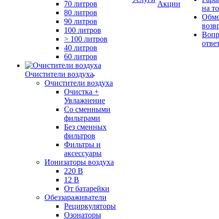
70 литров
Акции
на т
80 литров
Обме
90 литров
возв
100 литров
Вопр
> 100 литров
отве
40 литров
60 литров
Очистители воздуха
Очистители воздуха
Очистка +
Увлажнение
Cо сменными
фильтрами
Без сменных
фильтров
Фильтры и
аксессуары
Ионизаторы воздуха
220 В
12 В
От батарейки
Обеззараживатели
Рециркуляторы
Озонаторы