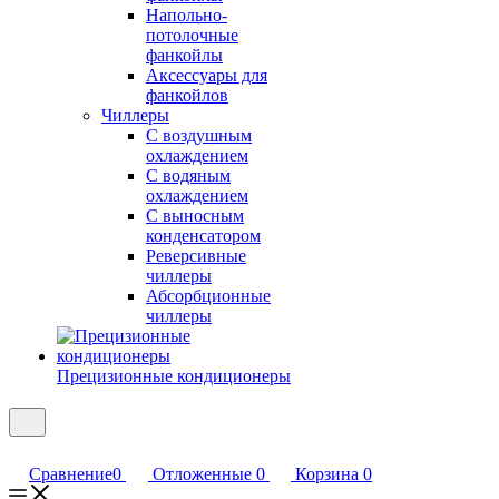
Напольно-
потолочные
фанкойлы
Аксессуары для
фанкойлов
Чиллеры
С воздушным
охлаждением
С водяным
охлаждением
С выносным
конденсатором
Реверсивные
чиллеры
Абсорбционные
чиллеры
Прецизионные кондиционеры
Сравнение
0
Отложенные
0
Корзина
0