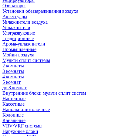
Рециркуляторы
Озонаторы
Установки обеззараживания воздуха
Аксессуары
Увлажнители воздуха
Увлажнители
Ультразвуковые
Традиционные
Арома-увлажнители
Промышленные
Мойки воздуха
Мульти сплит системы
2 комнаты
3 комнаты
4 комнаты
5 комнат
до 8 комнат
Внутренние блоки мульти сплит систем
Настенные
Кассетные
Напольно-потолочные
Колонные
Канальные
VRV/VRF системы
Наружные блоки