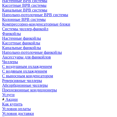
Настенные ВРВ системы
Кассетные ВРВ системы
Канальные ВРВ системы
Напольно-потолочные ВРВ системы
Колонные ВРВ системы
Компрессорно-конденсаторные блоки
Системы чиллер-фанкойл
Фанкойлы
Настенные фанкойлы
Кассетные фанкойлы
Канальные фанкойлы
Напольно-потолочные фанкойлы
Аксессуары для фанкойлов
Чиллеры
С воздушным охлаждением
С водяным охлаждением
С выносным конденсатором
Реверсивные чиллеры
Абсорбционные чиллеры
Прецизионные кондиционеры
Услуги
Акции
Как купить
Условия оплаты
Условия доставки