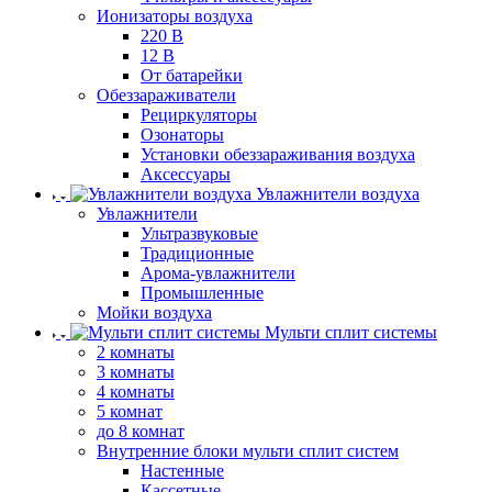
Ионизаторы воздуха
220 В
12 В
От батарейки
Обеззараживатели
Рециркуляторы
Озонаторы
Установки обеззараживания воздуха
Аксессуары
Увлажнители воздуха
Увлажнители
Ультразвуковые
Традиционные
Арома-увлажнители
Промышленные
Мойки воздуха
Мульти сплит системы
2 комнаты
3 комнаты
4 комнаты
5 комнат
до 8 комнат
Внутренние блоки мульти сплит систем
Настенные
Кассетные