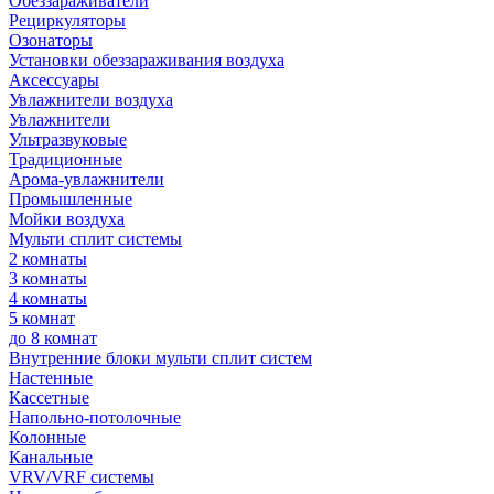
Обеззараживатели
Рециркуляторы
Озонаторы
Установки обеззараживания воздуха
Аксессуары
Увлажнители воздуха
Увлажнители
Ультразвуковые
Традиционные
Арома-увлажнители
Промышленные
Мойки воздуха
Мульти сплит системы
2 комнаты
3 комнаты
4 комнаты
5 комнат
до 8 комнат
Внутренние блоки мульти сплит систем
Настенные
Кассетные
Напольно-потолочные
Колонные
Канальные
VRV/VRF системы