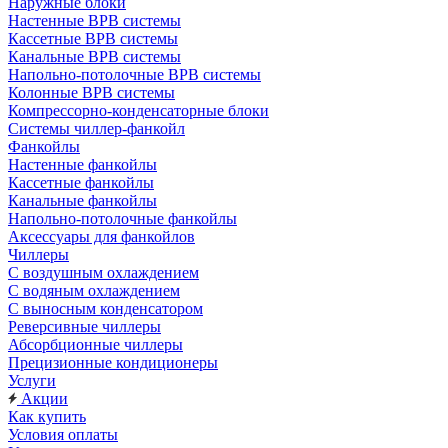
Наружные блоки
Настенные ВРВ системы
Кассетные ВРВ системы
Канальные ВРВ системы
Напольно-потолочные ВРВ системы
Колонные ВРВ системы
Компрессорно-конденсаторные блоки
Системы чиллер-фанкойл
Фанкойлы
Настенные фанкойлы
Кассетные фанкойлы
Канальные фанкойлы
Напольно-потолочные фанкойлы
Аксессуары для фанкойлов
Чиллеры
С воздушным охлаждением
С водяным охлаждением
С выносным конденсатором
Реверсивные чиллеры
Абсорбционные чиллеры
Прецизионные кондиционеры
Услуги
Акции
Как купить
Условия оплаты