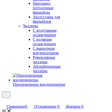
Напольно-
потолочные
фанкойлы
Аксессуары для
фанкойлов
Чиллеры
С воздушным
охлаждением
С водяным
охлаждением
С выносным
конденсатором
Реверсивные
чиллеры
Абсорбционные
чиллеры
Прецизионные кондиционеры
Сравнение
0
Отложенные
0
Корзина
0