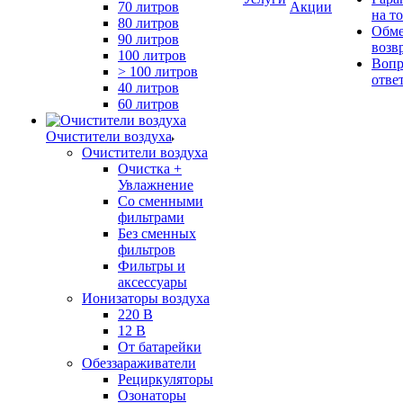
70 литров
Акции
на т
80 литров
Обме
90 литров
возв
100 литров
Вопр
> 100 литров
отве
40 литров
60 литров
Очистители воздуха
Очистители воздуха
Очистка +
Увлажнение
Cо сменными
фильтрами
Без сменных
фильтров
Фильтры и
аксессуары
Ионизаторы воздуха
220 В
12 В
От батарейки
Обеззараживатели
Рециркуляторы
Озонаторы