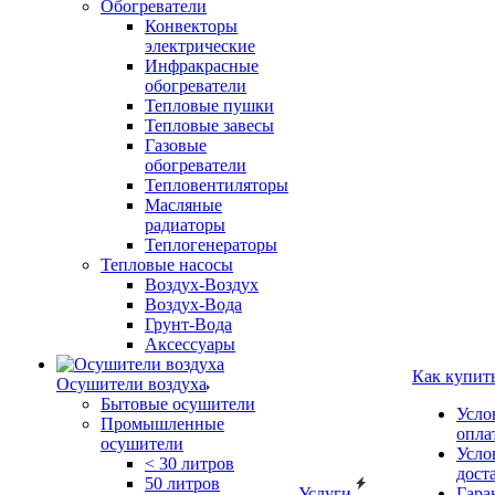
Обогреватели
Конвекторы
электрические
Инфракрасные
обогреватели
Тепловые пушки
Тепловые завесы
Газовые
обогреватели
Тепловентиляторы
Масляные
радиаторы
Теплогенераторы
Тепловые насосы
Воздух-Воздух
Воздух-Вода
Грунт-Вода
Аксессуары
Как купит
Осушители воздуха
Бытовые осушители
Усло
Промышленные
опла
осушители
Усло
< 30 литров
дост
50 литров
Услуги
Гара