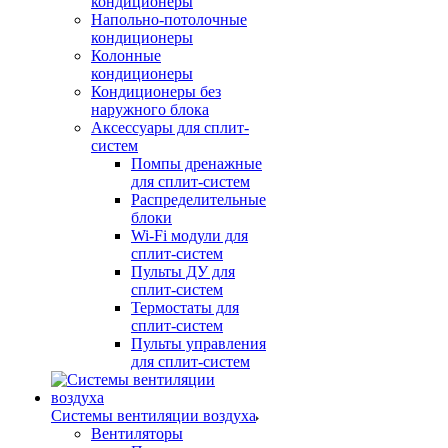
кондиционеры
Напольно-потолочные
кондиционеры
Колонные
кондиционеры
Кондиционеры без
наружного блока
Аксессуары для сплит-
систем
Помпы дренажные
для сплит-систем
Распределительные
блоки
Wi-Fi модули для
сплит-систем
Пульты ДУ для
сплит-систем
Термостаты для
сплит-систем
Пульты управления
для сплит-систем
Системы вентиляции воздуха
Вентиляторы