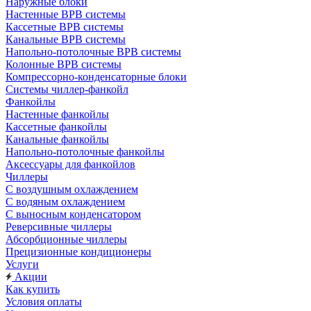
Наружные блоки
Настенные ВРВ системы
Кассетные ВРВ системы
Канальные ВРВ системы
Напольно-потолочные ВРВ системы
Колонные ВРВ системы
Компрессорно-конденсаторные блоки
Системы чиллер-фанкойл
Фанкойлы
Настенные фанкойлы
Кассетные фанкойлы
Канальные фанкойлы
Напольно-потолочные фанкойлы
Аксессуары для фанкойлов
Чиллеры
С воздушным охлаждением
С водяным охлаждением
С выносным конденсатором
Реверсивные чиллеры
Абсорбционные чиллеры
Прецизионные кондиционеры
Услуги
Акции
Как купить
Условия оплаты