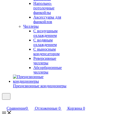
Напольно-
потолочные
фанкойлы
Аксессуары для
фанкойлов
Чиллеры
С воздушным
охлаждением
С водяным
охлаждением
С выносным
конденсатором
Реверсивные
чиллеры
Абсорбционные
чиллеры
Прецизионные кондиционеры
Сравнение
0
Отложенные
0
Корзина
0