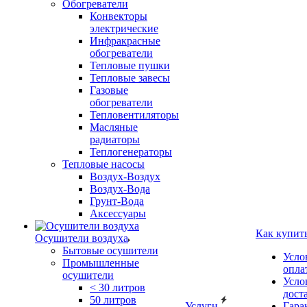
Обогреватели
Конвекторы
электрические
Инфракрасные
обогреватели
Тепловые пушки
Тепловые завесы
Газовые
обогреватели
Тепловентиляторы
Масляные
радиаторы
Теплогенераторы
Тепловые насосы
Воздух-Воздух
Воздух-Вода
Грунт-Вода
Аксессуары
Как купит
Осушители воздуха
Бытовые осушители
Усло
Промышленные
опла
осушители
Усло
< 30 литров
дост
50 литров
Услуги
Гара