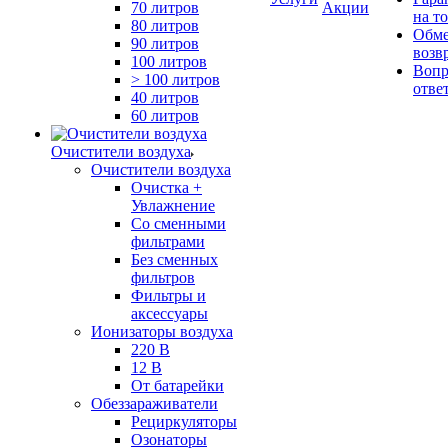
70 литров
Акции
на т
80 литров
Обме
90 литров
возв
100 литров
Вопр
> 100 литров
отве
40 литров
60 литров
Очистители воздуха
Очистители воздуха
Очистка +
Увлажнение
Cо сменными
фильтрами
Без сменных
фильтров
Фильтры и
аксессуары
Ионизаторы воздуха
220 В
12 В
От батарейки
Обеззараживатели
Рециркуляторы
Озонаторы