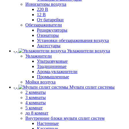
Ионизаторы воздуха
220 В
12 В
От батарейки
Обеззараживатели
Рециркуляторы
Озонаторы
Установки обеззараживания воздуха
Аксессуары
Увлажнители воздуха
Увлажнители
Ультразвуковые
Традиционные
Арома-увлажнители
Промышленные
Мойки воздуха
Мульти сплит системы
2 комнаты
3 комнаты
4 комнаты
5 комнат
до 8 комнат
Внутренние блоки мульти сплит систем
Настенные
Кассетные