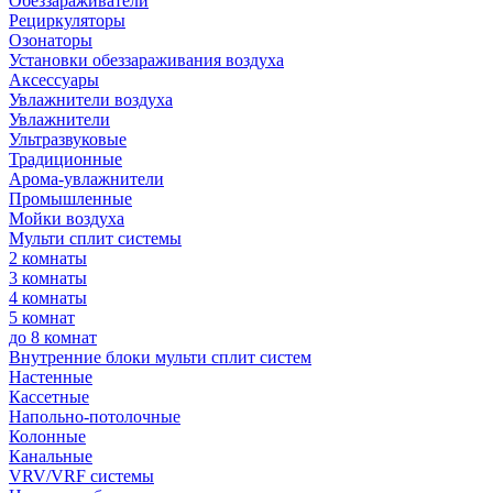
Обеззараживатели
Рециркуляторы
Озонаторы
Установки обеззараживания воздуха
Аксессуары
Увлажнители воздуха
Увлажнители
Ультразвуковые
Традиционные
Арома-увлажнители
Промышленные
Мойки воздуха
Мульти сплит системы
2 комнаты
3 комнаты
4 комнаты
5 комнат
до 8 комнат
Внутренние блоки мульти сплит систем
Настенные
Кассетные
Напольно-потолочные
Колонные
Канальные
VRV/VRF системы