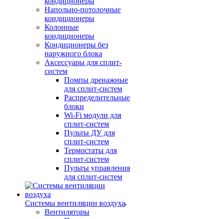
кондиционеры
Напольно-потолочные
кондиционеры
Колонные
кондиционеры
Кондиционеры без
наружного блока
Аксессуары для сплит-
систем
Помпы дренажные
для сплит-систем
Распределительные
блоки
Wi-Fi модули для
сплит-систем
Пульты ДУ для
сплит-систем
Термостаты для
сплит-систем
Пульты управления
для сплит-систем
Системы вентиляции воздуха
Вентиляторы