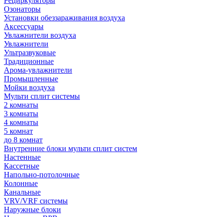
Рециркуляторы
Озонаторы
Установки обеззараживания воздуха
Аксессуары
Увлажнители воздуха
Увлажнители
Ультразвуковые
Традиционные
Арома-увлажнители
Промышленные
Мойки воздуха
Мульти сплит системы
2 комнаты
3 комнаты
4 комнаты
5 комнат
до 8 комнат
Внутренние блоки мульти сплит систем
Настенные
Кассетные
Напольно-потолочные
Колонные
Канальные
VRV/VRF системы
Наружные блоки