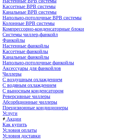
Настенные ВРВ системы
Кассетные ВРВ системы
Канальные ВРВ системы
Напольно-потолочные ВРВ системы
Колонные ВРВ системы
Компрессорно-конденсаторные блоки
Системы чиллер-фанкойл
Фанкойлы
Настенные фанкойлы
Кассетные фанкойлы
Канальные фанкойлы
Напольно-потолочные фанкойлы
Аксессуары для фанкойлов
Чиллеры
С воздушным охлаждением
С водяным охлаждением
С выносным конденсатором
Реверсивные чиллеры
Абсорбционные чиллеры
Прецизионные кондиционеры
Услуги
Акции
Как купить
Условия оплаты
Условия доставки