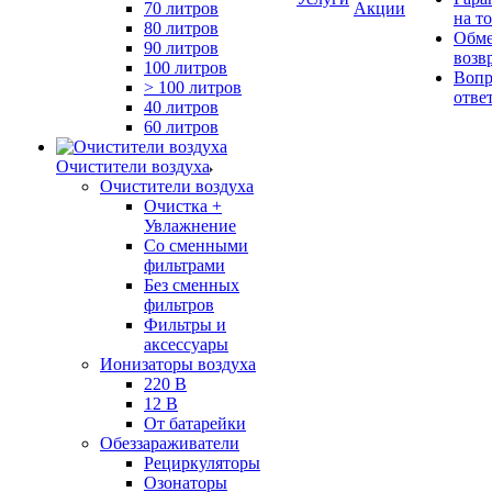
70 литров
Акции
на т
80 литров
Обме
90 литров
возв
100 литров
Вопр
> 100 литров
отве
40 литров
60 литров
Очистители воздуха
Очистители воздуха
Очистка +
Увлажнение
Cо сменными
фильтрами
Без сменных
фильтров
Фильтры и
аксессуары
Ионизаторы воздуха
220 В
12 В
От батарейки
Обеззараживатели
Рециркуляторы
Озонаторы