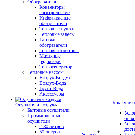
Обогреватели
Конвекторы
электрические
Инфракрасные
обогреватели
Тепловые пушки
Тепловые завесы
Газовые
обогреватели
Тепловентиляторы
Масляные
радиаторы
Теплогенераторы
Тепловые насосы
Воздух-Воздух
Воздух-Вода
Грунт-Вода
Аксессуары
Как купит
Осушители воздуха
Бытовые осушители
Усло
Промышленные
опла
осушители
Усло
< 30 литров
дост
50 литров
Услуги
Гара