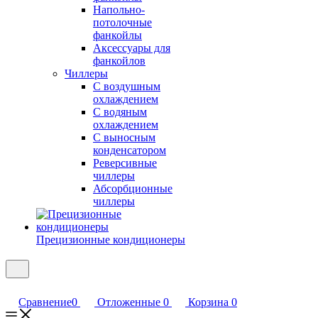
Напольно-
потолочные
фанкойлы
Аксессуары для
фанкойлов
Чиллеры
С воздушным
охлаждением
С водяным
охлаждением
С выносным
конденсатором
Реверсивные
чиллеры
Абсорбционные
чиллеры
Прецизионные кондиционеры
Сравнение
0
Отложенные
0
Корзина
0