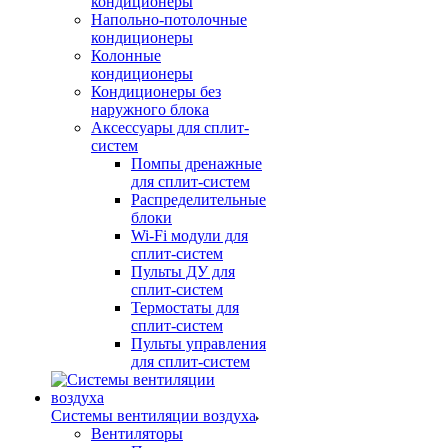
кондиционеры
Напольно-потолочные
кондиционеры
Колонные
кондиционеры
Кондиционеры без
наружного блока
Аксессуары для сплит-
систем
Помпы дренажные
для сплит-систем
Распределительные
блоки
Wi-Fi модули для
сплит-систем
Пульты ДУ для
сплит-систем
Термостаты для
сплит-систем
Пульты управления
для сплит-систем
Системы вентиляции воздуха
Вентиляторы