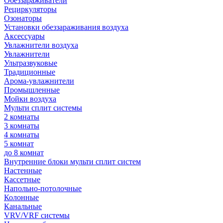
Обеззараживатели
Рециркуляторы
Озонаторы
Установки обеззараживания воздуха
Аксессуары
Увлажнители воздуха
Увлажнители
Ультразвуковые
Традиционные
Арома-увлажнители
Промышленные
Мойки воздуха
Мульти сплит системы
2 комнаты
3 комнаты
4 комнаты
5 комнат
до 8 комнат
Внутренние блоки мульти сплит систем
Настенные
Кассетные
Напольно-потолочные
Колонные
Канальные
VRV/VRF системы