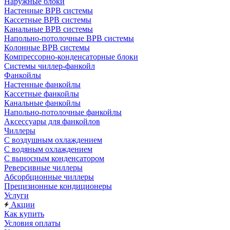
Наружные блоки
Настенные ВРВ системы
Кассетные ВРВ системы
Канальные ВРВ системы
Напольно-потолочные ВРВ системы
Колонные ВРВ системы
Компрессорно-конденсаторные блоки
Системы чиллер-фанкойл
Фанкойлы
Настенные фанкойлы
Кассетные фанкойлы
Канальные фанкойлы
Напольно-потолочные фанкойлы
Аксессуары для фанкойлов
Чиллеры
С воздушным охлаждением
С водяным охлаждением
С выносным конденсатором
Реверсивные чиллеры
Абсорбционные чиллеры
Прецизионные кондиционеры
Услуги
Акции
Как купить
Условия оплаты