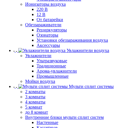
Ионизаторы воздуха
220 В
12 В
От батарейки
Обеззараживатели
Рециркуляторы
Озонаторы
Установки обеззараживания воздуха
Аксессуары
Увлажнители воздуха
Увлажнители
Ультразвуковые
Традиционные
Арома-увлажнители
Промышленные
Мойки воздуха
Мульти сплит системы
2 комнаты
3 комнаты
4 комнаты
5 комнат
до 8 комнат
Внутренние блоки мульти сплит систем
Настенные
Кассетные