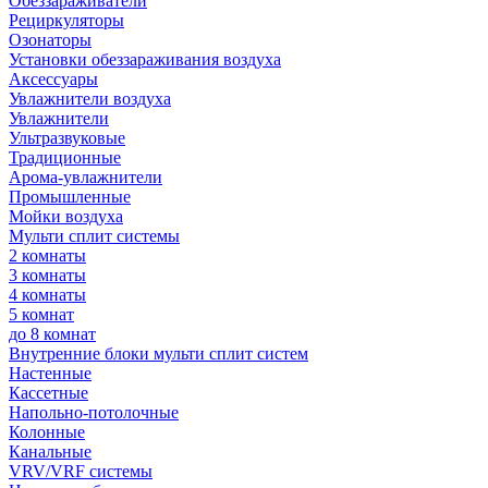
Обеззараживатели
Рециркуляторы
Озонаторы
Установки обеззараживания воздуха
Аксессуары
Увлажнители воздуха
Увлажнители
Ультразвуковые
Традиционные
Арома-увлажнители
Промышленные
Мойки воздуха
Мульти сплит системы
2 комнаты
3 комнаты
4 комнаты
5 комнат
до 8 комнат
Внутренние блоки мульти сплит систем
Настенные
Кассетные
Напольно-потолочные
Колонные
Канальные
VRV/VRF системы