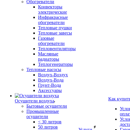
Обогреватели
Конвекторы
электрические
Инфракрасные
обогреватели
Тепловые пушки
Тепловые завесы
Газовые
обогреватели
Тепловентиляторы
Масляные
радиаторы
Теплогенераторы
Тепловые насосы
Воздух-Воздух
Воздух-Вода
Грунт-Вода
Аксессуары
Как купит
Осушители воздуха
Бытовые осушители
Усло
Промышленные
опла
осушители
Усло
< 30 литров
дост
50 литров
Услуги
Гара