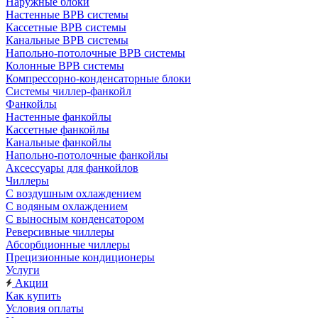
Наружные блоки
Настенные ВРВ системы
Кассетные ВРВ системы
Канальные ВРВ системы
Напольно-потолочные ВРВ системы
Колонные ВРВ системы
Компрессорно-конденсаторные блоки
Системы чиллер-фанкойл
Фанкойлы
Настенные фанкойлы
Кассетные фанкойлы
Канальные фанкойлы
Напольно-потолочные фанкойлы
Аксессуары для фанкойлов
Чиллеры
С воздушным охлаждением
С водяным охлаждением
С выносным конденсатором
Реверсивные чиллеры
Абсорбционные чиллеры
Прецизионные кондиционеры
Услуги
Акции
Как купить
Условия оплаты