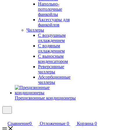
Напольно-
потолочные
фанкойлы
Аксессуары для
фанкойлов
Чиллеры
С воздушным
охлаждением
С водяным
охлаждением
С выносным
конденсатором
Реверсивные
чиллеры
Абсорбционные
чиллеры
Прецизионные кондиционеры
Сравнение
0
Отложенные
0
Корзина
0