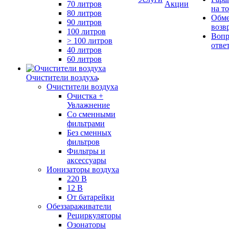
70 литров
Акции
на т
80 литров
Обме
90 литров
возв
100 литров
Вопр
> 100 литров
отве
40 литров
60 литров
Очистители воздуха
Очистители воздуха
Очистка +
Увлажнение
Cо сменными
фильтрами
Без сменных
фильтров
Фильтры и
аксессуары
Ионизаторы воздуха
220 В
12 В
От батарейки
Обеззараживатели
Рециркуляторы
Озонаторы