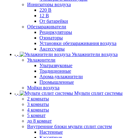
Ионизаторы воздуха
220 В
12 В
От батарейки
Обеззараживатели
Рециркуляторы
Озонаторы
Установки обеззараживания воздуха
Аксессуары
Увлажнители воздуха
Увлажнители
Ультразвуковые
Традиционные
Арома-увлажнители
Промышленные
Мойки воздуха
Мульти сплит системы
2 комнаты
3 комнаты
4 комнаты
5 комнат
до 8 комнат
Внутренние блоки мульти сплит систем
Настенные
Кассетные