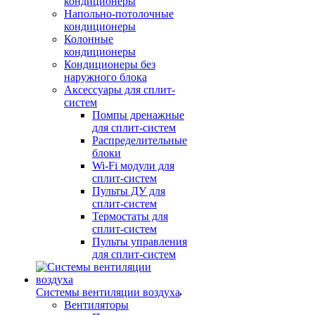
кондиционеры
Напольно-потолочные
кондиционеры
Колонные
кондиционеры
Кондиционеры без
наружного блока
Аксессуары для сплит-
систем
Помпы дренажные
для сплит-систем
Распределительные
блоки
Wi-Fi модули для
сплит-систем
Пульты ДУ для
сплит-систем
Термостаты для
сплит-систем
Пульты управления
для сплит-систем
Системы вентиляции воздуха
Вентиляторы