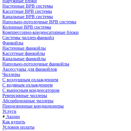
Наружные блоки
Настенные ВРВ системы
Кассетные ВРВ системы
Канальные ВРВ системы
Напольно-потолочные ВРВ системы
Колонные ВРВ системы
Компрессорно-конденсаторные блоки
Системы чиллер-фанкойл
Фанкойлы
Настенные фанкойлы
Кассетные фанкойлы
Канальные фанкойлы
Напольно-потолочные фанкойлы
Аксессуары для фанкойлов
Чиллеры
С воздушным охлаждением
С водяным охлаждением
С выносным конденсатором
Реверсивные чиллеры
Абсорбционные чиллеры
Прецизионные кондиционеры
Услуги
Акции
Как купить
Условия оплаты