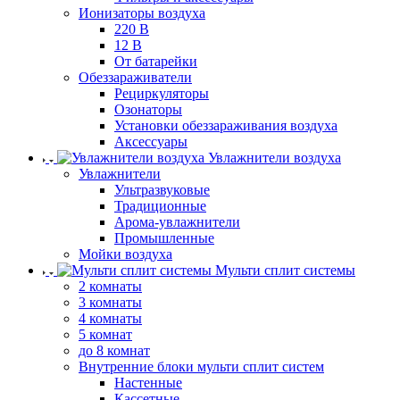
Ионизаторы воздуха
220 В
12 В
От батарейки
Обеззараживатели
Рециркуляторы
Озонаторы
Установки обеззараживания воздуха
Аксессуары
Увлажнители воздуха
Увлажнители
Ультразвуковые
Традиционные
Арома-увлажнители
Промышленные
Мойки воздуха
Мульти сплит системы
2 комнаты
3 комнаты
4 комнаты
5 комнат
до 8 комнат
Внутренние блоки мульти сплит систем
Настенные
Кассетные