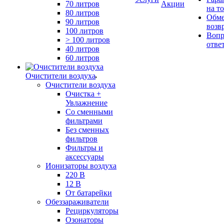
70 литров
Акции
на т
80 литров
Обме
90 литров
возв
100 литров
Вопр
> 100 литров
отве
40 литров
60 литров
Очистители воздуха
Очистители воздуха
Очистка +
Увлажнение
Cо сменными
фильтрами
Без сменных
фильтров
Фильтры и
аксессуары
Ионизаторы воздуха
220 В
12 В
От батарейки
Обеззараживатели
Рециркуляторы
Озонаторы