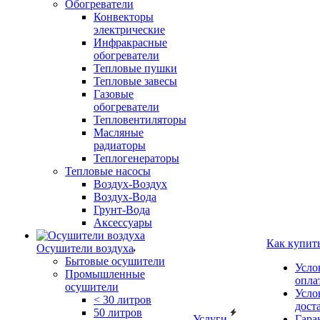
Обогреватели
Конвекторы
электрические
Инфракрасные
обогреватели
Тепловые пушки
Тепловые завесы
Газовые
обогреватели
Тепловентиляторы
Масляные
радиаторы
Теплогенераторы
Тепловые насосы
Воздух-Воздух
Воздух-Вода
Грунт-Вода
Аксессуары
Как купит
Осушители воздуха
Бытовые осушители
Усло
Промышленные
опла
осушители
Усло
< 30 литров
дост
50 литров
Услуги
Гара