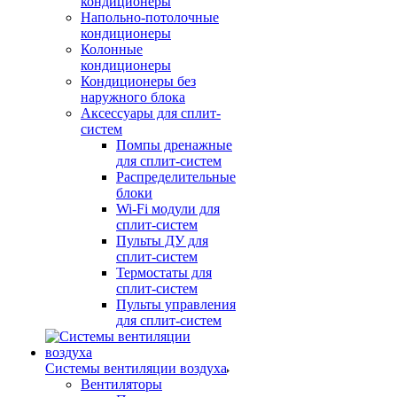
кондиционеры
Напольно-потолочные
кондиционеры
Колонные
кондиционеры
Кондиционеры без
наружного блока
Аксессуары для сплит-
систем
Помпы дренажные
для сплит-систем
Распределительные
блоки
Wi-Fi модули для
сплит-систем
Пульты ДУ для
сплит-систем
Термостаты для
сплит-систем
Пульты управления
для сплит-систем
Системы вентиляции воздуха
Вентиляторы