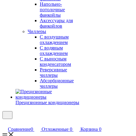
Напольно-
потолочные
фанкойлы
Аксессуары для
фанкойлов
Чиллеры
С воздушным
охлаждением
С водяным
охлаждением
С выносным
конденсатором
Реверсивные
чиллеры
Абсорбционные
чиллеры
Прецизионные кондиционеры
Сравнение
0
Отложенные
0
Корзина
0