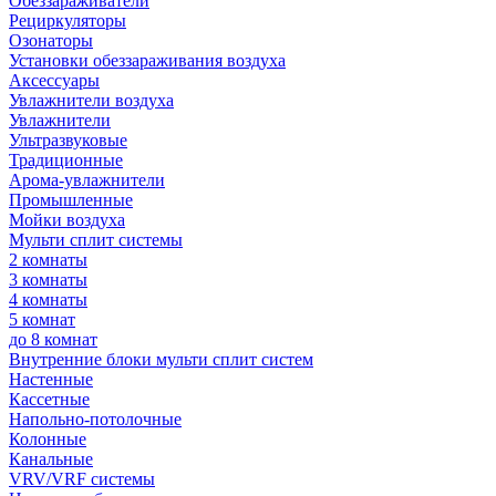
Обеззараживатели
Рециркуляторы
Озонаторы
Установки обеззараживания воздуха
Аксессуары
Увлажнители воздуха
Увлажнители
Ультразвуковые
Традиционные
Арома-увлажнители
Промышленные
Мойки воздуха
Мульти сплит системы
2 комнаты
3 комнаты
4 комнаты
5 комнат
до 8 комнат
Внутренние блоки мульти сплит систем
Настенные
Кассетные
Напольно-потолочные
Колонные
Канальные
VRV/VRF системы